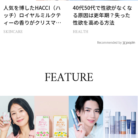
人気を博したHACCI（ハ
40代50代で性欲がなくな
ッチ）ロイヤルミルクテ
る原因は更年期？失った
ィーの香りがクリスマス
性欲を高める方法
に向けて限定セットで復
SKINCARE
HEALTH
刻！
Recommended by
FEATURE