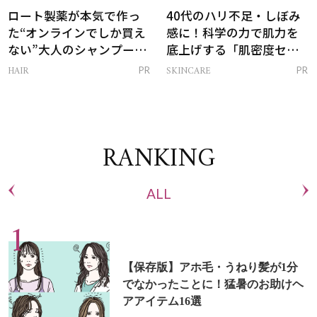
ロート製薬が本気で作っ
40代のハリ不足・しぼみ
た“オンラインでしか買え
感に！科学の力で肌力を
ない”大人のシャンプー＆
底上げする「肌密度セラ
トリートメントって？
ム」
HAIR
SKINCARE
PR
PR
RANKING
ALL
【保存版】アホ毛・うねり髪が1分
でなかったことに！猛暑のお助けヘ
アアイテム16選