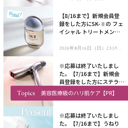
で
【8/16まで】新規会員登
録をした方にSK-Ⅱの フェ
イシャル トリートメント
セラムをプレゼント！
2026年8月16日（日）23:59ま
で
※応募は終了いたしまし
た。【7/16まで】新規会
員登録をした方にステラボ
ーテのシャインリバース
Topics
美容医療級のハリ肌ケア
【PR】
ヘアドライヤー ジュエル
2026年7月16日（木）23:59ま
で
をプレゼント！
※応募は終了いたしまし
た。【7/16まで】うねり