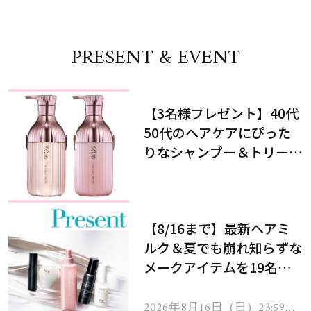
PRESENT & EVENT
【3名様プレゼント】40代
50代のヘアケアにぴった
りなシャンプー＆トリート
メントで、うねり悩みに対
処！
【8/16まで】最新ヘアミ
ルク＆夏でも崩れ知らずな
メークアイテムを19名様
にプレゼント！
2026年8月16日（日）23:59ま