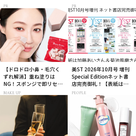
【ドロドロ小鼻・毛穴く
美ST 2026年10月号 増刊
ずれ解消】重ね塗りは
Special Editionネット書
NG！スポンジで即リセッ
店完売御礼！【表紙は加
トするプロ技
藤あいさん＆菊池風磨さ
MAKE UP
PEOPLE
ん】