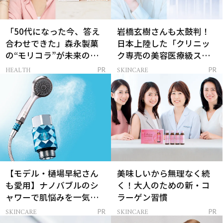
「50代になった今、答え
岩橋玄樹さんも太鼓判！
合わせできた」森永製菓
日本上陸した「クリニッ
の“モリコラ”が未来のキ
ク専売の美容医療級スキ
レイを連れてくる！
ンケア」
HEALTH
SKINCARE
PR
PR
【モデル・樋場早紀さん
美味しいから無理なく続
も愛用】ナノバブルのシ
く！大人のための新・コ
ャワーで肌悩みを一気に
ラーゲン習慣
解決
SKINCARE
SKINCARE
PR
PR