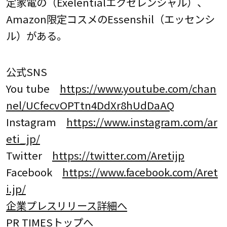
定家電の（Exelentialエクセレンシャル）、
Amazon限定コスメのEssenshil（エッセンシ
ル）がある。
公式SNS
You tube
https://www.youtube.com/chan
nel/UCfecvOPTtn4DdXr8hUdDaAQ
Instagram
https://www.instagram.com/ar
eti_jp/
Twitter
https://twitter.com/Aretijp
Facebook
https://www.facebook.com/Aret
i.jp/
企業プレスリリース詳細へ
PR TIMESトップへ