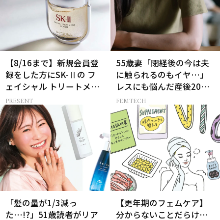
【8/16まで】新規会員登
55歳妻「閉経後の今は夫
録をした方にSK-Ⅱの フ
に触られるのもイヤ…」
ェイシャル トリートメン
レスにも悩んだ産後20年
ト セラムをプレゼント！
の葛藤
PRESENT
FEMTECH
「髪の量が1/3減っ
【更年期のフェムケア】
た…!?」51歳読者がリア
分からないことだらけ…