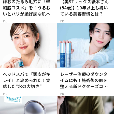
ほおのたるみ毛穴に「幹
【美STリュクス紙本さん
細胞コスメ」を！うるお
(54歳)】10年以上も続い
いとハリが絶好調な肌へ
ている美容習慣とは？
ヘッドスパで「頭皮がキ
レーザー治療のダウンタ
レイ」と褒められた！実
イムにも！施術後の肌を
感した“水の大切さ”
整える新ドクターズコス
メ