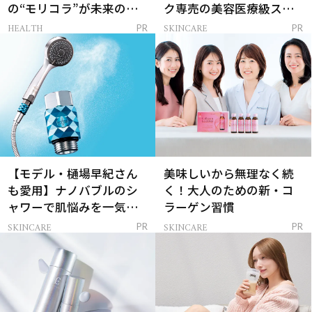
の“モリコラ”が未来のキ
ク専売の美容医療級スキ
レイを連れてくる！
ンケア」
HEALTH
SKINCARE
PR
PR
【モデル・樋場早紀さん
美味しいから無理なく続
も愛用】ナノバブルのシ
く！大人のための新・コ
ャワーで肌悩みを一気に
ラーゲン習慣
解決
SKINCARE
SKINCARE
PR
PR