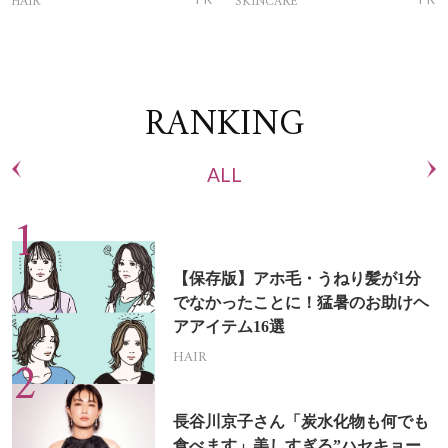
HAIR
SKINCARE
RANKING
ALL
【保存版】アホ毛・うねり髪が1分
でなかったことに！猛暑のお助けヘ
アアイテム16選
HAIR
長谷川京子さん「炭水化物も何でも
食べます」美しすぎる”ハセキョー