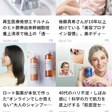
再生医療発想エテルナム
後藤真希さんが10年以上
のヒト臍帯由来幹細胞培
続けている「美容プロテ
養上清液で極上の「透明
イン習慣」。美ボディを
感ハリ肌」へ
支える朝ルーティンと
SKINCARE
HEALTH
PR
PR
は？
ロート製薬が本気で作っ
40代のハリ不足・しぼみ
た“オンラインでしか買え
感に！科学の力で肌力を
ない”大人のシャンプー＆
底上げする「肌密度セラ
トリートメントって？
ム」
PR
PR