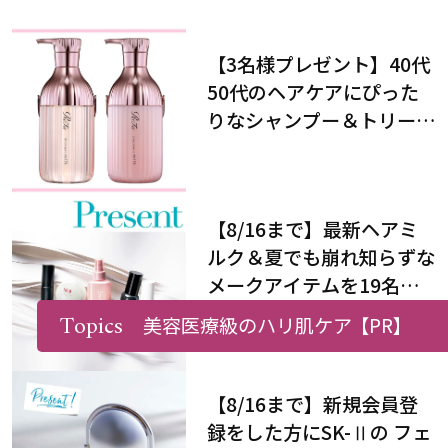
【3名様プレゼント】40代
50代のヘアケアにぴった
りなシャンプー＆トリート
メントで、うねり悩みに対
処！
【8/16まで】最新ヘアミ
ルク＆夏でも崩れ知らずな
メークアイテムを19名様
にプレゼント！
Topics
美容医療級のハリ肌ケア
【PR】
2026年8月16日（日）23:59ま
で
【8/16まで】新規会員登
録をした方にSK-Ⅱの フェ