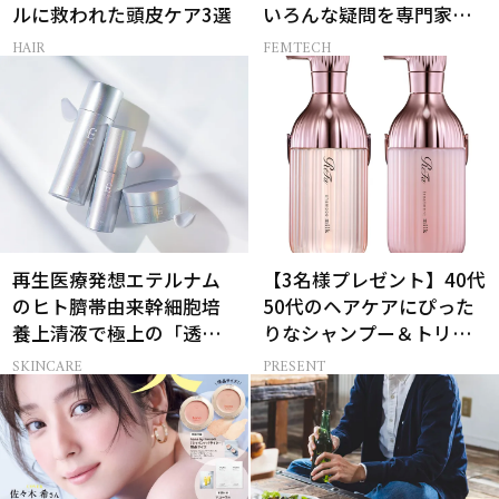
ルに救われた頭皮ケア3選
いろんな疑問を専門家に
聞いてみた
HAIR
FEMTECH
再生医療発想エテルナム
【3名様プレゼント】40代
のヒト臍帯由来幹細胞培
50代のヘアケアにぴった
養上清液で極上の「透明
りなシャンプー＆トリー
感ハリ肌」へ
トメントで、うねり悩み
SKINCARE
PRESENT
に対処！