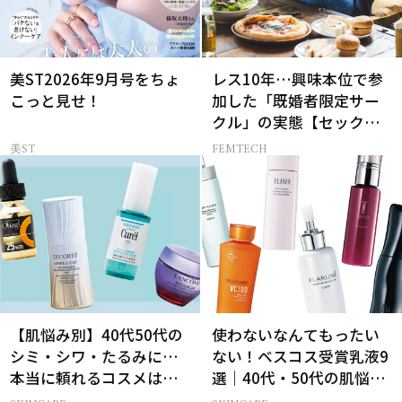
美ST2026年9月号をちょ
レス10年…興味本位で参
こっと見せ！
加した「既婚者限定サー
クル」の実態【セックス
レス AND THE CITY -女た
美ST
FEMTECH
ちの告白-】
【肌悩み別】40代50代の
使わないなんてもったい
シミ・シワ・たるみに…
ない！ベスコス受賞乳液9
本当に頼れるコスメは？
選｜40代・50代の肌悩み
ベスコス受賞スキンケア
別まとめ