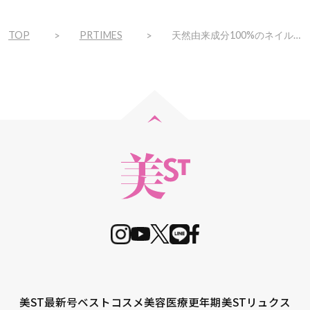
TOP
PRTIMES
天然由来成分100%のネイルオイルNATURECOオーガニックから新登場！
美ST最新号
ベストコスメ
美容医療
更年期
美STリュクス