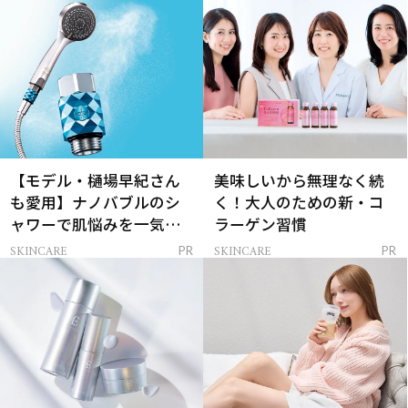
【モデル・樋場早紀さん
美味しいから無理なく続
も愛用】ナノバブルのシ
く！大人のための新・コ
ャワーで肌悩みを一気に
ラーゲン習慣
解決
SKINCARE
SKINCARE
PR
PR