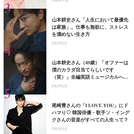
HEALTH
山本耕史さん「人生において最優先
は家族」。仕事も無欲に、ストレス
を溜めない生き方
PEOPLE
山本耕史さん（49歳）「オファーは
僕のカラダ目当てらしいです
（笑）」全編英語ミュージカルへの
挑戦
PEOPLE
尾崎豊さんの「I LOVE YOU」にド
ハマり♡ 韓国俳優・歌手ソ・イング
クさんの音楽がすべての人生って？
PEOPLE