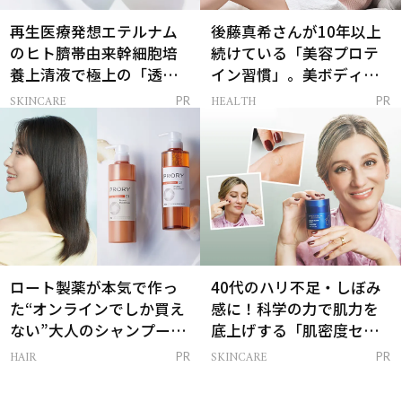
再生医療発想エテルナム
後藤真希さんが10年以上
のヒト臍帯由来幹細胞培
続けている「美容プロテ
養上清液で極上の「透明
イン習慣」。美ボディを
感ハリ肌」へ
支える朝ルーティンと
SKINCARE
HEALTH
PR
PR
は？
ロート製薬が本気で作っ
40代のハリ不足・しぼみ
た“オンラインでしか買え
感に！科学の力で肌力を
ない”大人のシャンプー＆
底上げする「肌密度セラ
トリートメントって？
ム」
HAIR
SKINCARE
PR
PR