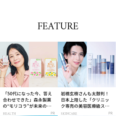
FEATURE
「50代になった今、答え
岩橋玄樹さんも太鼓判！
合わせできた」森永製菓
日本上陸した「クリニッ
の“モリコラ”が未来のキ
ク専売の美容医療級スキ
レイを連れてくる！
ンケア」
HEALTH
SKINCARE
PR
PR