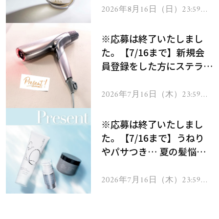
2026年8月16日（日）23:59ま
で
※応募は終了いたしまし
た。【7/16まで】新規会
員登録をした方にステラボ
ーテのシャインリバース
ヘアドライヤー ジュエル
2026年7月16日（木）23:59ま
で
をプレゼント！
※応募は終了いたしまし
た。【7/16まで】うねり
やパサつき… 夏の髪悩み
を解消するヘアケアアイテ
ムを13名様にプレゼン
2026年7月16日（木）23:59ま
で
ト！