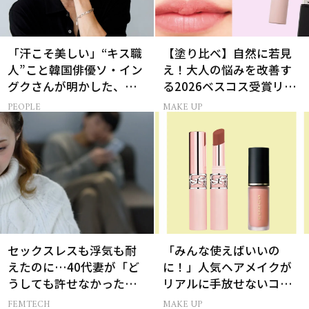
「汗こそ美しい」“キス職
【塗り比べ】自然に若見
人”こと韓国俳優ソ・イン
え！大人の悩みを改善す
グクさんが明かした、惹
る2026ベスコス受賞リッ
かれる人の条件とは
プTOP3
PEOPLE
MAKE UP
セックスレスも浮気も耐
「みんな使えばいいの
えたのに…40代妻が「ど
に！」人気ヘアメイクが
うしても許せなかった」
リアルに手放せないコス
夫の一言
メ
FEMTECH
MAKE UP