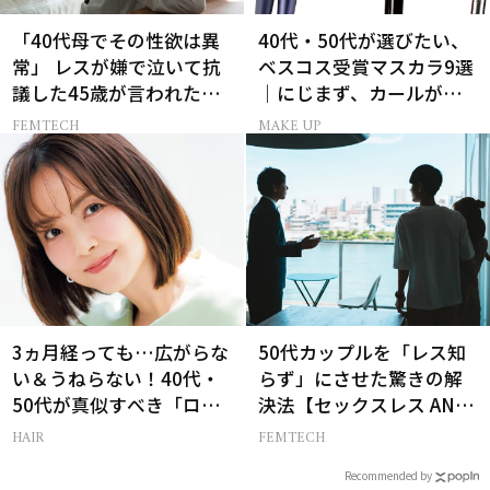
「40代母でその性欲は異
40代・50代が選びたい、
常」 レスが嫌で泣いて抗
ベスコス受賞マスカラ9選
議した45歳が言われた暴
｜にじまず、カールが続
言【セックスレス AND
く名品
FEMTECH
MAKE UP
THE CITY -女たちの告
白-】
3ヵ月経っても…広がらな
50代カップルを「レス知
い＆うねらない！40代・
らず」にさせた驚きの解
50代が真似すべき「ロー
決法【セックスレス AND
レイヤーボブ」
THE CITY -女たちの告
HAIR
FEMTECH
白-】
Recommended by