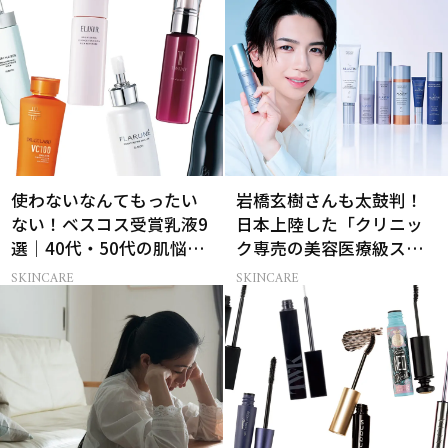
使わないなんてもったい
岩橋玄樹さんも太鼓判！
ない！ベスコス受賞乳液9
日本上陸した「クリニッ
選｜40代・50代の肌悩み
ク専売の美容医療級スキ
別まとめ
ンケア」
SKINCARE
SKINCARE