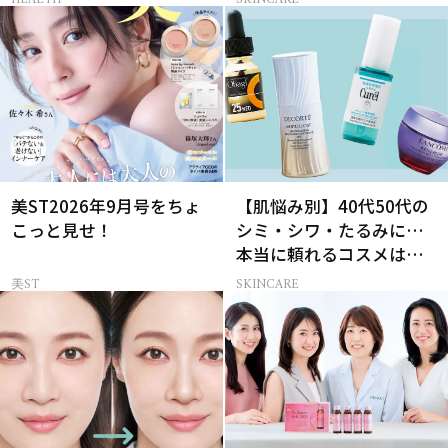
美ST2026年9月号をちょ
【肌悩み別】40代50代の
こっと見せ！
シミ・シワ・たるみに…
本当に頼れるコスメは？
ベスコス受賞スキンケア
美ST
SKINCARE
21選