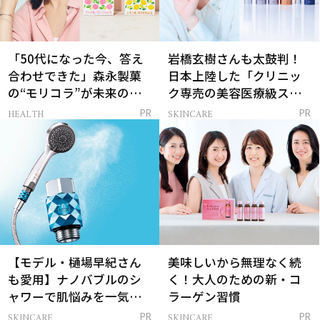
「50代になった今、答え
岩橋玄樹さんも太鼓判！
合わせできた」森永製菓
日本上陸した「クリニッ
の“モリコラ”が未来のキ
ク専売の美容医療級スキ
レイを連れてくる！
ンケア」
HEALTH
SKINCARE
PR
PR
【モデル・樋場早紀さん
美味しいから無理なく続
も愛用】ナノバブルのシ
く！大人のための新・コ
ャワーで肌悩みを一気に
ラーゲン習慣
解決
SKINCARE
SKINCARE
PR
PR