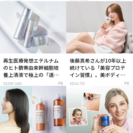
再生医療発想エテルナム
後藤真希さんが10年以上
のヒト臍帯由来幹細胞培
続けている「美容プロテ
養上清液で極上の「透明
イン習慣」。美ボディを
感ハリ肌」へ
支える朝ルーティンと
SKINCARE
HEALTH
PR
PR
は？