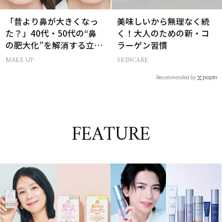
「昔より鼻が大きくなっ
美味しいから無理なく続
た？」40代・50代の“鼻
く！大人のための新・コ
の肥大化”を解消する立体
ラーゲン習慣
小鼻メイク
MAKE UP
SKINCARE
Recommended by
FEATURE