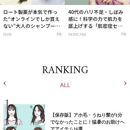
ロート製薬が本気で作っ
40代のハリ不足・しぼみ
た“オンラインでしか買え
感に！科学の力で肌力を
ない”大人のシャンプー＆
底上げする「肌密度セラ
トリートメントって？
ム」
HAIR
SKINCARE
PR
PR
RANKING
ALL
【保存版】アホ毛・うねり髪が1分
でなかったことに！猛暑のお助けヘ
アアイテム16選