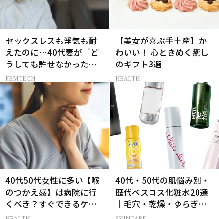
セックスレスも浮気も耐
【美女が喜ぶ手土産】か
えたのに…40代妻が「ど
わいい！ 心ときめく癒し
うしても許せなかった」
のギフト3選
夫の一言
FEMTECH
HEALTH
40代50代女性に多い【喉
40代・50代の肌悩み別・
のつかえ感】は病院に行
歴代ベスコス化粧水20選
くべき？すぐできるケア5
｜毛穴・乾燥・ゆらぎな
選も！
ど
HEALTH
SKINCARE