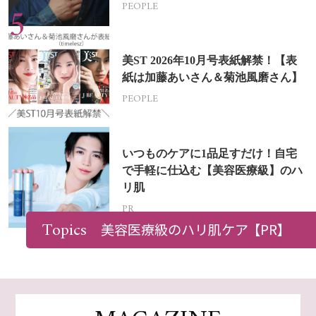
挑戦
PEOPLE
美ST 2026年10月号表紙解禁！【表
紙は加藤あいさん＆菊池風磨さん】
PEOPLE
いつものケアに1品足すだけ！自宅
で手軽に仕込む【美容医療級】のハ
リ肌
PR
Topics
美容医療級のハリ肌ケア
【PR】
Recommended by