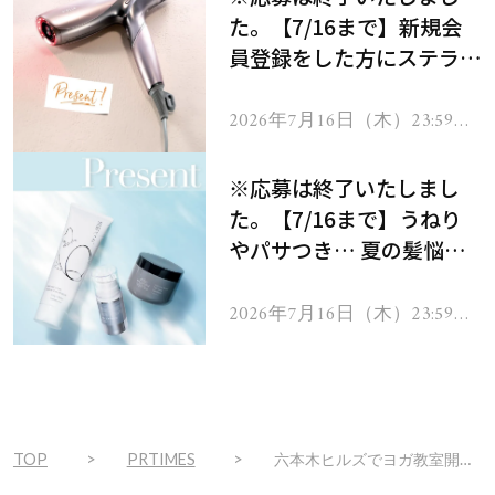
た。【7/16まで】新規会
員登録をした方にステラボ
ーテのシャインリバース
ヘアドライヤー ジュエル
2026年7月16日（木）23:59ま
で
をプレゼント！
※応募は終了いたしまし
た。【7/16まで】うねり
やパサつき… 夏の髪悩み
を解消するヘアケアアイテ
ムを13名様にプレゼン
2026年7月16日（木）23:59ま
で
ト！
TOP
PRTIMES
六本木ヒルズでヨガ教室開催！人気ヨガインストラクターAMIYOGAさんと一緒にしなやかで女性らしい身体づくりを！