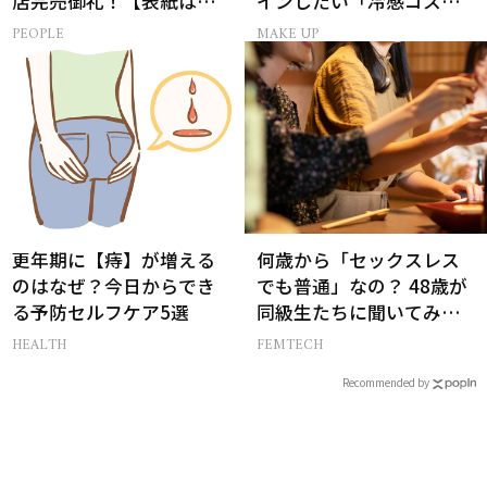
店完売御礼！【表紙は加
インしたい「冷感コス
藤あいさん＆菊池風磨さ
メ」5選
PEOPLE
MAKE UP
ん】
更年期に【痔】が増える
何歳から「セックスレス
のはなぜ？今日からでき
でも普通」なの？ 48歳が
る予防セルフケア5選
同級生たちに聞いてみた
ら…
HEALTH
FEMTECH
Recommended by