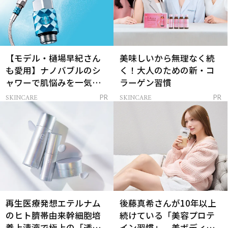
【モデル・樋場早紀さん
美味しいから無理なく続
も愛用】ナノバブルのシ
く！大人のための新・コ
ャワーで肌悩みを一気に
ラーゲン習慣
解決
SKINCARE
SKINCARE
PR
PR
再生医療発想エテルナム
後藤真希さんが10年以上
のヒト臍帯由来幹細胞培
続けている「美容プロテ
養上清液で極上の「透明
イン習慣」。美ボディを