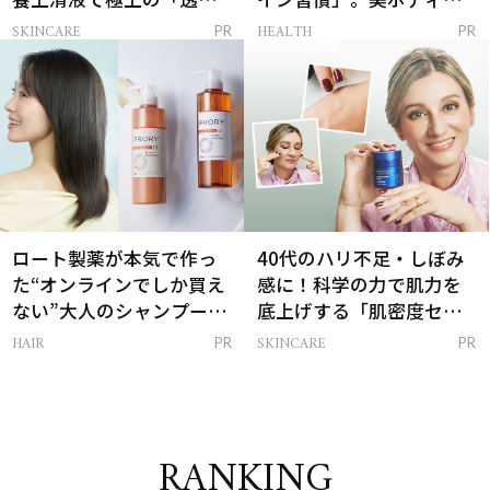
感ハリ肌」へ
支える朝ルーティンと
SKINCARE
HEALTH
PR
PR
は？
ロート製薬が本気で作っ
40代のハリ不足・しぼみ
た“オンラインでしか買え
感に！科学の力で肌力を
ない”大人のシャンプー＆
底上げする「肌密度セラ
トリートメントって？
ム」
HAIR
SKINCARE
PR
PR
RANKING