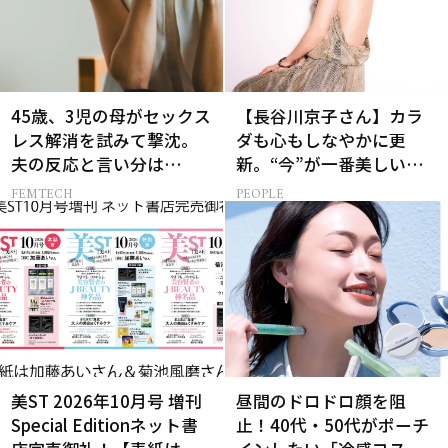
45歳、3児の母がセックス
【長谷川京子さん】カラ
レス解消を試みて撃沈。
ダも心もしなやかに更
夫の反応と言い分は…
新。“今”が一番美しい
［特別画像集］
FEMTECH
PEOPLE
美ST 2026年10月号 増刊
昼間のドロドロ顔を阻
Special Editionネット書
止！40代・50代がポーチ