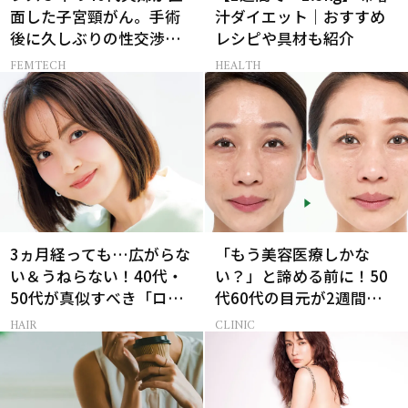
面した子宮頸がん。手術
汁ダイエット｜おすすめ
後に久しぶりの性交渉を
レシピや具材も紹介
試しみたら…
FEMTECH
HEALTH
3ヵ月経っても…広がらな
「もう美容医療しかな
い＆うねらない！40代・
い？」と諦める前に！50
50代が真似すべき「ロー
代60代の目元が2週間で変
レイヤーボブ」
化した神レチノール
HAIR
CLINIC