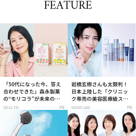
FEATURE
「50代になった今、答え
岩橋玄樹さんも太鼓判！
合わせできた」森永製菓
日本上陸した「クリニッ
の“モリコラ”が未来のキ
ク専売の美容医療級スキ
レイを連れてくる！
ンケア」
HEALTH
SKINCARE
PR
PR