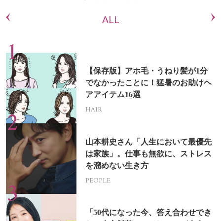
ALL
【保存版】アホ毛・うねり髪が1分
でなかったことに！猛暑のお助けヘ
アアイテム16選
HAIR
山本耕史さん「人生において最優先
は家族」。仕事も無欲に、ストレス
を溜めない生き方
PEOPLE
「50代になった今、答え合わせでき