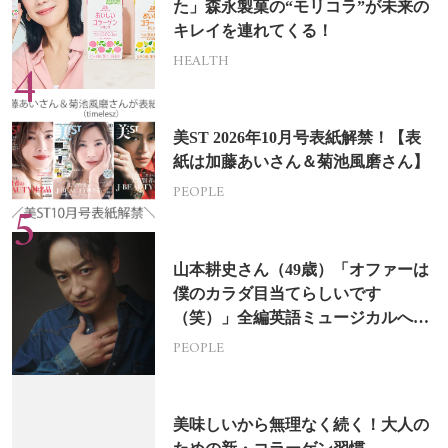
た」森永製菓の“モリコラ”が未来の
キレイを連れてくる！
HEALTH
美ST 2026年10月号表紙解禁！【表
紙は加藤あいさん＆菊池風磨さん】
PEOPLE
山本耕史さん（49歳）「オファーは
僕のカラダ目当てらしいです
（笑）」全編英語ミュージカルへの
挑戦
PEOPLE
美味しいから無理なく続く！大人の