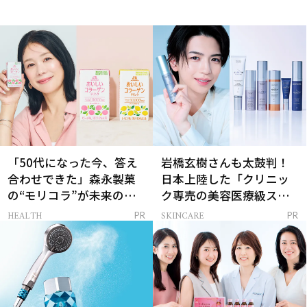
「50代になった今、答え
岩橋玄樹さんも太鼓判！
合わせできた」森永製菓
日本上陸した「クリニッ
の“モリコラ”が未来のキ
ク専売の美容医療級スキ
レイを連れてくる！
ンケア」
HEALTH
SKINCARE
PR
PR