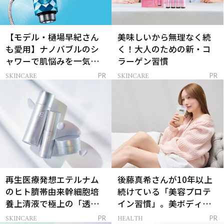
【モデル・樋場早紀さん
美味しいから無理なく続
も愛用】ナノバブルのシ
く！大人のための新・コ
ャワーで肌悩みを一気に
ラーゲン習慣
解決
SKINCARE
SKINCARE
PR
PR
再生医療発想エテルナム
後藤真希さんが10年以上
のヒト臍帯由来幹細胞培
続けている「美容プロテ
養上清液で極上の「透明
イン習慣」。美ボディを
感ハリ肌」へ
支える朝ルーティンと
SKINCARE
HEALTH
PR
PR