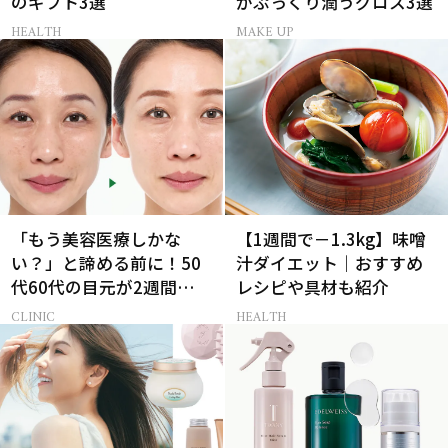
のギフト3選
がぷっくり潤うグロス3選
HEALTH
MAKE UP
「もう美容医療しかな
【1週間で－1.3kg】味噌
い？」と諦める前に！50
汁ダイエット｜おすすめ
代60代の目元が2週間で変
レシピや具材も紹介
化した神レチノール
CLINIC
HEALTH