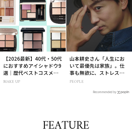
【2026最新】40代・50代
山本耕史さん「人生にお
におすすめアイシャドウ9
いて最優先は家族」。仕
選｜歴代ベストコスメ受
事も無欲に、ストレスを
賞まとめ
溜めない生き方
MAKE UP
PEOPLE
Recommended by
FEATURE