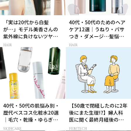
「実は20代から白髪
40代・50代のためのヘア
が…」モデル美香さんの
ケア12選｜うねり・パサ
紫外線に負けないツヤ美
つき・ダメージ…髪悩み
髪ケア
から選ぶベスコス受賞コ
HAIR
HAIR
スメ
40代・50代の肌悩み別・
【50歳で閉経したのに2年
歴代ベスコス化粧水20選
後にまた生理!?】婦人科
｜毛穴・乾燥・ゆらぎな
医に聞く最終月経後の出
ど
血の対処法
SKINCARE
FEMTECH