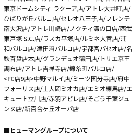
東京ドームシティ ラクーア店/アトレ大井町店/
ひばりが丘パルコ店/セレオ八王子店/フレンテ
南大沢店/アトレ川崎店/ノクティ溝の口店/西武
東戸塚 S.C.店/ラスカ平塚店/ルミネ大宮店/浦
和パルコ店/津田沼パルコ店/宇都宮パセオ店/名
鉄百貨店本店/グランデュオ蒲田店/トリエ京王
調布店/アトレ吉祥寺店/錦糸町パルコ店/
<FC店9店>中野マルイ店/ミーツ国分寺店/府中
フォーリス店/上大岡ミオカ店/エミオ練馬店/エ
キュート立川店/赤羽アピレ店/そごう千葉ジュ
ンヌ店/新百合ヶ丘オーパ店
■ヒューマングループについて