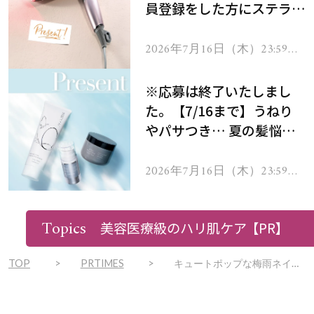
員登録をした方にステラボ
ーテのシャインリバース
ヘアドライヤー ジュエル
2026年7月16日（木）23:59ま
で
をプレゼント！
※応募は終了いたしまし
た。【7/16まで】うねり
やパサつき… 夏の髪悩み
を解消するヘアケアアイテ
ムを13名様にプレゼン
2026年7月16日（木）23:59ま
で
ト！
Topics
美容医療級のハリ肌ケア
【PR】
TOP
PRTIMES
キュートポップな梅雨ネイル!?優しく爽やかな初夏のデザイン多数！期間限定「アーリーサマーネイル」が登場！5月1日(日)～6月30日(木)全16種