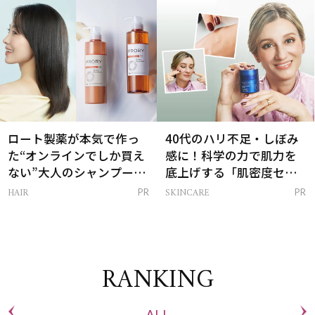
は？
ロート製薬が本気で作っ
40代のハリ不足・しぼみ
た“オンラインでしか買え
感に！科学の力で肌力を
ない”大人のシャンプー＆
底上げする「肌密度セラ
トリートメントって？
ム」
HAIR
SKINCARE
PR
PR
RANKING
ALL