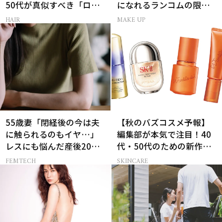
50代が真似すべき「ロー
になれるランコムの限定
レイヤーボブ」
コスメキット
HAIR
MAKE UP
55歳妻「閉経後の今は夫
【秋のバズコスメ予報】
に触られるのもイヤ…」
編集部が本気で注目！40
レスにも悩んだ産後20年
代・50代のための新作ス
の葛藤
キンケア4選
FEMTECH
SKINCARE