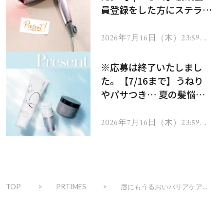
員登録をした方にステラボ
ーテのシャインリバース
ヘアドライヤー ジュエル
2026年7月16日（木）23:59ま
で
をプレゼント！
※応募は終了いたしまし
た。【7/16まで】うねり
やパサつき… 夏の髪悩み
を解消するヘアケアアイテ
ムを13名様にプレゼン
2026年7月16日（木）23:59ま
で
ト！
TOP
PRTIMES
唇にもうるおいバリアケア！敏感肌スキンケアMediQOL（メディコル）のリップバーム「メディコル スキンリピッド for リップ」発売