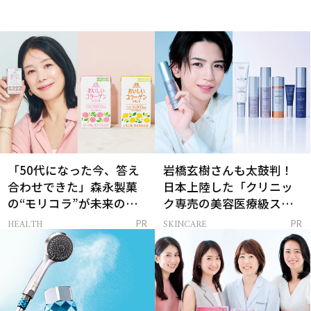
「50代になった今、答え
岩橋玄樹さんも太鼓判！
合わせできた」森永製菓
日本上陸した「クリニッ
の“モリコラ”が未来のキ
ク専売の美容医療級スキ
レイを連れてくる！
ンケア」
HEALTH
SKINCARE
PR
PR