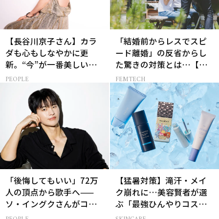
【長谷川京子さん】カラ
「結婚前からレスでスピ
ダも心もしなやかに更
ード離婚」の反省からし
新。“今”が一番美しい
た驚きの対策とは…【セ
［特別画像集］
ックスレス AND THE
PEOPLE
FEMTECH
CITY -女たちの告白-】
「後悔してもいい」72万
【猛暑対策】滝汗・メイ
人の頂点から歌手へ——
ク崩れに…美容賢者が選
ソ・イングクさんがコツ
ぶ「最強ひんやりコス
コツ頑張れる原動力とは
メ」26選