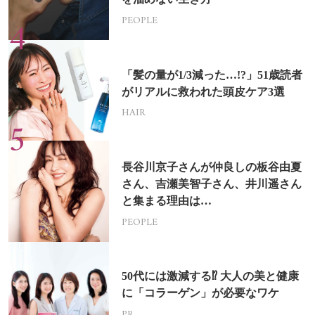
PEOPLE
「髪の量が1/3減った…!?」51歳読者
がリアルに救われた頭皮ケア3選
HAIR
長谷川京子さんが仲良しの板谷由夏
さん、吉瀬美智子さん、井川遥さん
と集まる理由は…
PEOPLE
50代には激減する⁉ 大人の美と健康
に「コラーゲン」が必要なワケ
PR