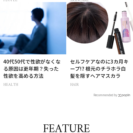
PEOPLE
SKINCARE
40代50代で性欲がなくな
セルフケアなのに3カ月キ
る原因は更年期？失った
ープ!? 根元のチラホラ白
性欲を高める方法
髪を隠すヘアマスカラ
HEALTH
HAIR
Recommended by
FEATURE