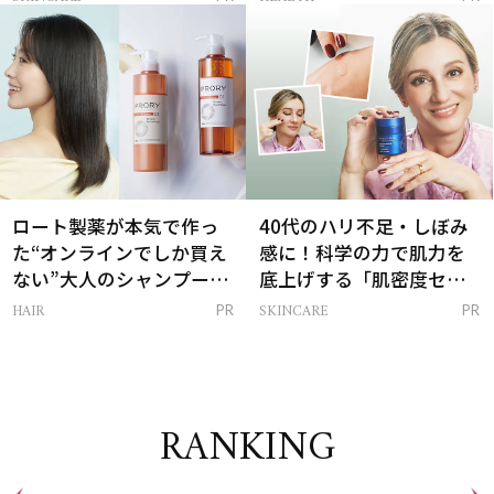
は？
ロート製薬が本気で作っ
40代のハリ不足・しぼみ
た“オンラインでしか買え
感に！科学の力で肌力を
ない”大人のシャンプー＆
底上げする「肌密度セラ
トリートメントって？
ム」
HAIR
SKINCARE
PR
PR
RANKING