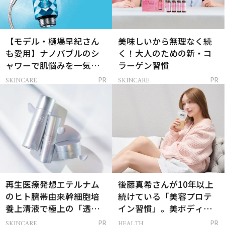
【モデル・樋場早紀さん
美味しいから無理なく続
も愛用】ナノバブルのシ
く！大人のための新・コ
ャワーで肌悩みを一気に
ラーゲン習慣
解決
SKINCARE
SKINCARE
PR
PR
再生医療発想エテルナム
後藤真希さんが10年以上
のヒト臍帯由来幹細胞培
続けている「美容プロテ
養上清液で極上の「透明
イン習慣」。美ボディを
感ハリ肌」へ
支える朝ルーティンと
SKINCARE
HEALTH
PR
PR