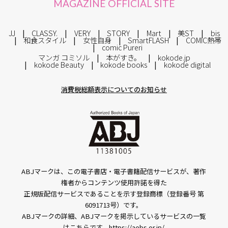
MAGAZINE OFFICIAL SITE
JJ
CLASSY.
VERY
STORY
Mart
美ST
bis
和食スタイル
女性自身
SmartFLASH
COMIC熱帯
comic Pureri
マンガ コミソル
本がすき。
kokode.jp
kokode Beauty
kokode books
kokode digital
消費税総額表示についてのお知らせ
ABJマークは、この電子書店・電子書籍配信サービスが、著作
権者からコンテンツ使用許諾を得た
正規版配信サービスであることを示す登録商標（登録番号 第
6091713号）です。
ABJマークの詳細、ABJマークを掲示しているサービスの一覧
はこちらです。
https://aebs.or.jp/