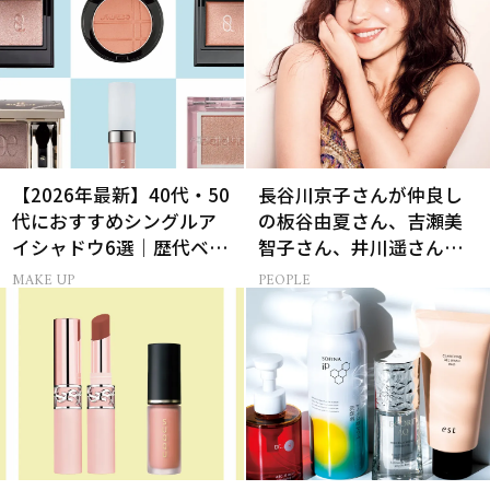
【2026年最新】40代・50
長谷川京子さんが仲良し
代におすすめシングルア
の板谷由夏さん、吉瀬美
イシャドウ6選｜歴代ベス
智子さん、井川遥さんと
トコスメ受賞まとめ
集まる理由は…
MAKE UP
PEOPLE