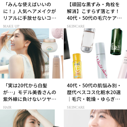
「みんな使えばいいの
【頑固な黒ずみ・角栓を
に！」人気ヘアメイクが
解消】こすらず落とす！
リアルに手放せないコス
40代・50代の毛穴ケア4
メ
選
MAKE UP
SKINCARE
「実は20代から白髪
40代・50代の肌悩み別・
が…」モデル美香さんの
歴代ベスコス化粧水20選
紫外線に負けないツヤ美
｜毛穴・乾燥・ゆらぎな
髪ケア
ど
HAIR
SKINCARE