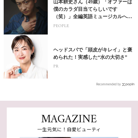
山本耕史さん（49歳）「オファーは
僕のカラダ目当てらしいです
（笑）」全編英語ミュージカルへの
挑戦
PEOPLE
ヘッドスパで「頭皮がキレイ」と褒
められた！実感した“水の大切さ”
PR
Recommended by
MAGAZINE
一生元気に！自愛ビューティ