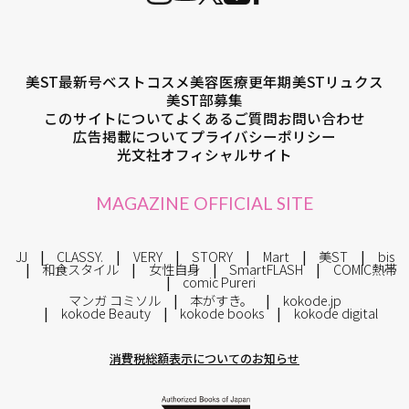
美ST最新号
ベストコスメ
美容医療
更年期
美STリュクス
美ST部募集
このサイトについて
よくあるご質問
お問い合わせ
広告掲載について
プライバシーポリシー
光文社オフィシャルサイト
MAGAZINE OFFICIAL SITE
JJ
CLASSY.
VERY
STORY
Mart
美ST
bis
和食スタイル
女性自身
SmartFLASH
COMIC熱帯
comic Pureri
マンガ コミソル
本がすき。
kokode.jp
kokode Beauty
kokode books
kokode digital
消費税総額表示についてのお知らせ