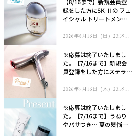
【8/16まで】新規会員登
録をした方にSK-Ⅱの フェ
イシャル トリートメント
セラムをプレゼント！
2026年8月16日（日）23:59ま
で
※応募は終了いたしまし
た。【7/16まで】新規会
員登録をした方にステラボ
ーテのシャインリバース
ヘアドライヤー ジュエル
2026年7月16日（木）23:59ま
で
をプレゼント！
※応募は終了いたしまし
た。【7/16まで】うねり
やパサつき… 夏の髪悩み
を解消するヘアケアアイテ