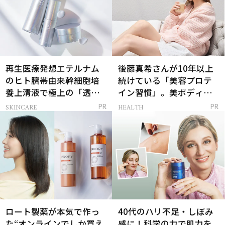
再生医療発想エテルナム
後藤真希さんが10年以上
のヒト臍帯由来幹細胞培
続けている「美容プロテ
養上清液で極上の「透明
イン習慣」。美ボディを
感ハリ肌」へ
支える朝ルーティンと
SKINCARE
HEALTH
PR
PR
は？
ロート製薬が本気で作っ
40代のハリ不足・しぼみ
た“オンラインでしか買え
感に！科学の力で肌力を