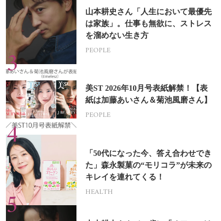
山本耕史さん「人生において最優先
は家族」。仕事も無欲に、ストレス
を溜めない生き方
PEOPLE
美ST 2026年10月号表紙解禁！【表
紙は加藤あいさん＆菊池風磨さん】
PEOPLE
「50代になった今、答え合わせでき
た」森永製菓の“モリコラ”が未来の
キレイを連れてくる！
HEALTH