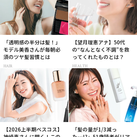
「透明感の半分は髪！」
【望月理恵アナ】50代
モデル美香さんが毎朝必
の“なんとなく不調”を救
須のツヤ髪習慣とは
ってくれたものとは？
HAIR
HEALTH
【2026上半期ベスコス】
「髪の量が1/3減っ
神崎恵さんに聞く！この
た…!?」51歳読者がリア