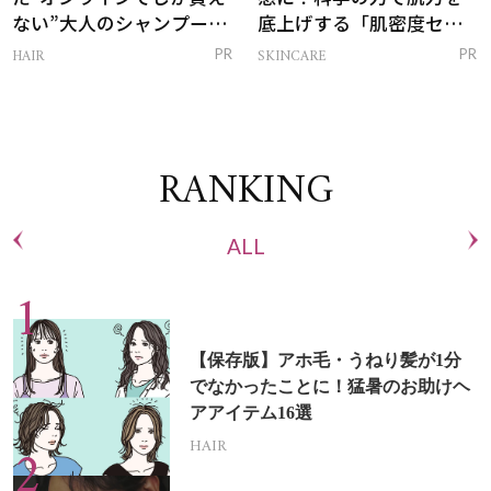
ない”大人のシャンプー＆
底上げする「肌密度セラ
トリートメントって？
ム」
HAIR
SKINCARE
PR
PR
RANKING
ALL
【保存版】アホ毛・うねり髪が1分
でなかったことに！猛暑のお助けヘ
アアイテム16選
HAIR