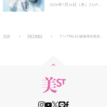
ムを13名様にプレゼン
2026年7月16日（木）23:59ま
で
ト！
TOP
PRTIMES
アジアNo.1の家庭用光美容器「JOVS」待望の日本国内初POP-UPイベントが4月19日（火）～5月2日（月）で開催決定！