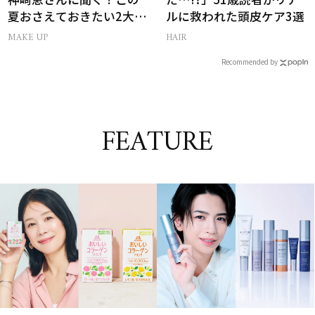
夏おさえておきたい2大メ
ルに救われた頭皮ケア3選
イクトレンド
MAKE UP
HAIR
Recommended by
FEATURE