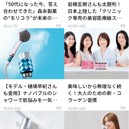
「50代になった今、答え
岩橋玄樹さんも太鼓判！
合わせできた」森永製菓
日本上陸した「クリニッ
の“モリコラ”が未来のキ
ク専売の美容医療級スキ
レイを連れてくる！
ンケア」
HEALTH
SKINCARE
PR
PR
【モデル・樋場早紀さん
美味しいから無理なく続
も愛用】ナノバブルのシ
く！大人のための新・コ
ャワーで肌悩みを一気に
ラーゲン習慣
解決
SKINCARE
SKINCARE
PR
PR