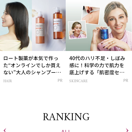
は？
ロート製薬が本気で作っ
40代のハリ不足・しぼみ
た“オンラインでしか買え
感に！科学の力で肌力を
ない”大人のシャンプー＆
底上げする「肌密度セラ
トリートメントって？
ム」
HAIR
SKINCARE
PR
PR
RANKING
ALL