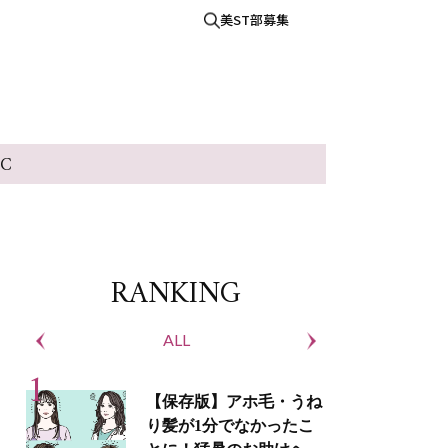
美ST部募集
IC
RANKING
ALL
S
【保存版】アホ毛・うね
り髪が1分でなかったこ