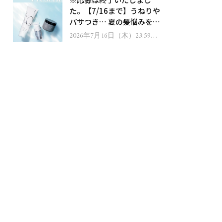
ゼント！
た。【7/16まで】うねりや
パサつき… 夏の髪悩みを解
消するヘアケアアイテムを
2026年7月16日（木）23:59ま
で
13名様にプレゼント！