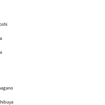
oshi
a
i
nagano
shibuya