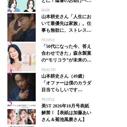
とに！猛暑のお助けヘア
アイテム16選
HAIR
山本耕史さん「人生にお
いて最優先は家族」。仕
事も無欲に、ストレスを
溜めない生き方
PEOPLE
「50代になった今、答え
合わせできた」森永製菓
の“モリコラ”が未来のキ
レイを連れてくる！
HEALTH
山本耕史さん（49歳）
「オファーは僕のカラダ
目当てらしいです
（笑）」全編英語ミュー
PEOPLE
ジカルへの挑戦
美ST 2026年10月号表紙
解禁！【表紙は加藤あい
さん＆菊池風磨さん】