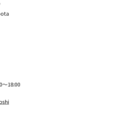
店
oota
～18:00
oshi