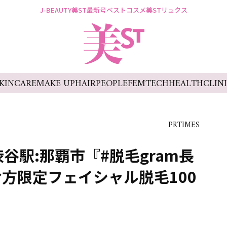
J-BEAUTY
美ST最新号
ベストコスメ
美STリュクス
KINCARE
MAKE UP
HAIR
PEOPLE
FEMTECH
HEALTH
CLIN
PRTIMES
渋谷駅:那覇市『#脱毛gram長
方限定フェイシャル脱毛100