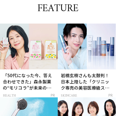
FEATURE
「50代になった今、答え
岩橋玄樹さんも太鼓判！
合わせできた」森永製菓
日本上陸した「クリニッ
の“モリコラ”が未来のキ
ク専売の美容医療級スキ
レイを連れてくる！
ンケア」
HEALTH
SKINCARE
PR
PR