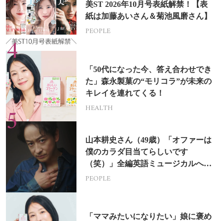
美ST 2026年10月号表紙解禁！【表
紙は加藤あいさん＆菊池風磨さん】
PEOPLE
「50代になった今、答え合わせでき
た」森永製菓の“モリコラ”が未来の
キレイを連れてくる！
HEALTH
山本耕史さん（49歳）「オファーは
僕のカラダ目当てらしいです
（笑）」全編英語ミュージカルへの
挑戦
PEOPLE
「ママみたいになりたい」娘に褒め