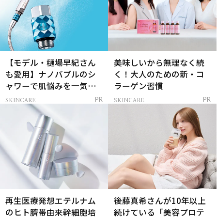
【モデル・樋場早紀さん
美味しいから無理なく続
も愛用】ナノバブルのシ
く！大人のための新・コ
ャワーで肌悩みを一気に
ラーゲン習慣
解決
SKINCARE
SKINCARE
PR
PR
再生医療発想エテルナム
後藤真希さんが10年以上
のヒト臍帯由来幹細胞培
続けている「美容プロテ