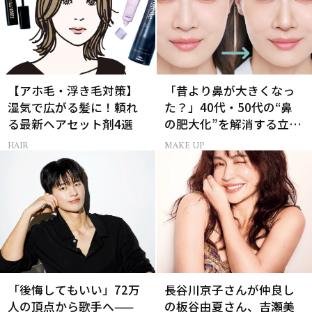
【アホ毛・浮き毛対策】
「昔より鼻が大きくなっ
湿気で広がる髪に！頼れ
た？」40代・50代の“鼻
る最新ヘアセット剤4選
の肥大化”を解消する立体
小鼻メイク
HAIR
MAKE UP
「後悔してもいい」72万
長谷川京子さんが仲良し
人の頂点から歌手へ——
の板谷由夏さん、吉瀬美