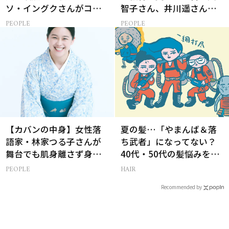
ソ・イングクさんがコツ
智子さん、井川遥さんと
コツ頑張れる原動力とは
集まる理由は…
PEOPLE
PEOPLE
【カバンの中身】女性落
夏の髪…「やまんば＆落
語家・林家つる子さんが
ち武者」になってない？
舞台でも肌身離さず身に
40代・50代の髪悩みをレ
付けるお守りとは？
スキューする裏ワザ
PEOPLE
HAIR
Recommended by