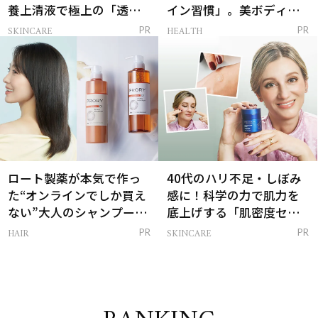
養上清液で極上の「透明
イン習慣」。美ボディを
感ハリ肌」へ
支える朝ルーティンと
SKINCARE
HEALTH
PR
PR
は？
ロート製薬が本気で作っ
40代のハリ不足・しぼみ
た“オンラインでしか買え
感に！科学の力で肌力を
ない”大人のシャンプー＆
底上げする「肌密度セラ
トリートメントって？
ム」
HAIR
SKINCARE
PR
PR