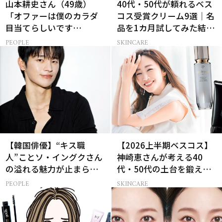
山本耕史さん（49歳）
40代・50代が頼れるベス
「オファーは僕のカラダ
コス受賞クリーム9選｜名
目当てらしいです
品を1カ月試してみた結果
（笑）」全編英語ミュー
は？
PEOPLE
SKINCARE
ジカルへの挑戦
【韓国俳優】“キス職
【2026上半期ベスコス】
人”ことソ・イングクさん
神崎恵さんが考える40
の溢れる魅力が止まらな
代・50代の土台を鍛える
い【特別画像集】
肌投資名品
PEOPLE
SKINCARE