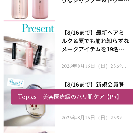
メントで、うねり悩みに対
処！
【8/16まで】最新ヘアミ
ルク＆夏でも崩れ知らずな
メークアイテムを19名様
にプレゼント！
2026年8月16日（日）23:59ま
で
【8/16まで】新規会員登
録をした方にSK-Ⅱの フェ
Topics
美容医療級のハリ肌ケア
【PR】
イシャル トリートメント
セラムをプレゼント！
2026年8月16日（日）23:59ま
で