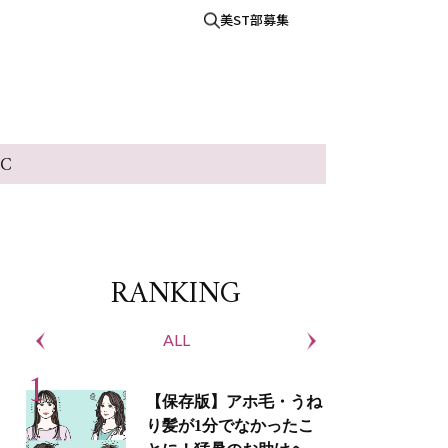
美ST部募集
IC
RANKING
ALL
S
【保存版】アホ毛・うね
り髪が1分でなかったこ