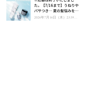
ゼント！
た。【7/16まで】うねりや
パサつき… 夏の髪悩みを解
消するヘアケアアイテムを
2026年7月16日（木）23:59ま
で
13名様にプレゼント！