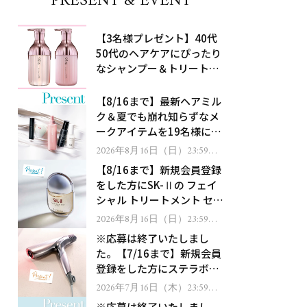
PRESENT & EVENT
【3名様プレゼント】40代
50代のヘアケアにぴったり
なシャンプー＆トリートメ
ントで、うねり悩みに対
処！
【8/16まで】最新ヘアミル
ク＆夏でも崩れ知らずなメ
ークアイテムを19名様にプ
レゼント！
2026年8月16日（日）23:59ま
で
【8/16まで】新規会員登録
をした方にSK-Ⅱの フェイ
シャル トリートメント セラ
ムをプレゼント！
2026年8月16日（日）23:59ま
で
※応募は終了いたしまし
た。【7/16まで】新規会員
登録をした方にステラボー
テのシャインリバース ヘア
2026年7月16日（木）23:59ま
で
ドライヤー ジュエルをプレ
※応募は終了いたしまし