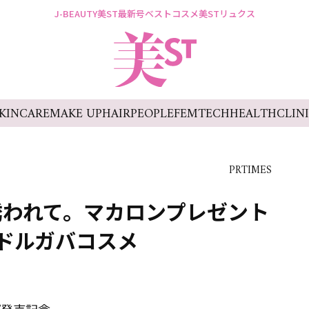
J-BEAUTY
美ST最新号
ベストコスメ
美STリュクス
KINCARE
MAKE UP
HAIR
PEOPLE
FEMTECH
HEALTH
CLIN
PRTIMES
誘われて。マカロンプレゼント
ドルガバコスメ