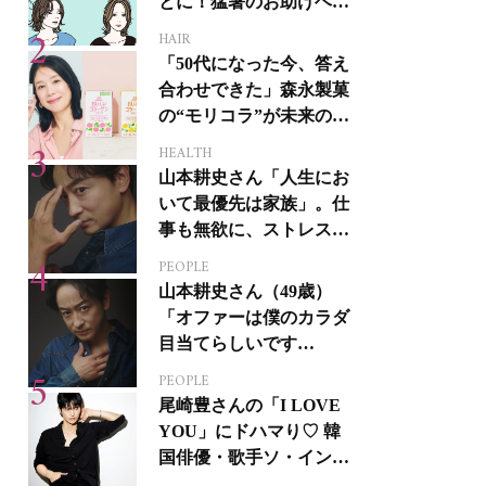
とに！猛暑のお助けヘア
アイテム16選
HAIR
「50代になった今、答え
合わせできた」森永製菓
の“モリコラ”が未来のキ
レイを連れてくる！
HEALTH
山本耕史さん「人生にお
いて最優先は家族」。仕
事も無欲に、ストレスを
溜めない生き方
PEOPLE
山本耕史さん（49歳）
「オファーは僕のカラダ
目当てらしいです
（笑）」全編英語ミュー
PEOPLE
ジカルへの挑戦
尾崎豊さんの「I LOVE
YOU」にドハマり♡ 韓
国俳優・歌手ソ・イング
クさんの音楽がすべての