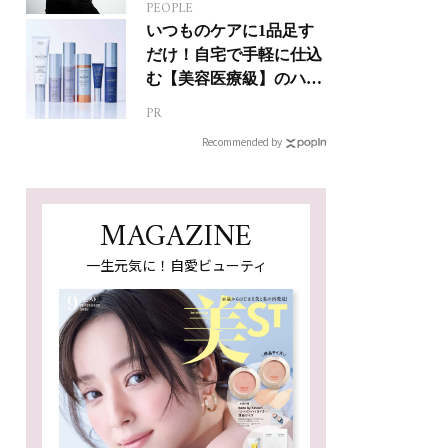
PEOPLE
人生って？
いつものケアに1品足す
だけ！自宅で手軽に仕込
む【美容医療級】のハリ
肌
PR
Recommended by
MAGAZINE
一生元気に！自愛ビューティ