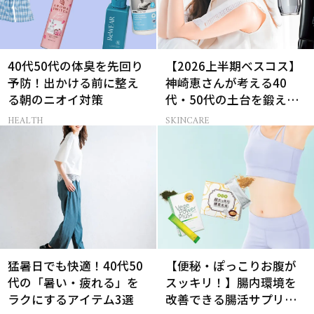
40代50代の体臭を先回り
【2026上半期ベスコス】
予防！出かける前に整え
神崎恵さんが考える40
る朝のニオイ対策
代・50代の土台を鍛える
肌投資名品
HEALTH
SKINCARE
猛暑日でも快適！40代50
【便秘・ぽっこりお腹が
代の「暑い・疲れる」を
スッキリ！】腸内環境を
ラクにするアイテム3選
改善できる腸活サプリっ