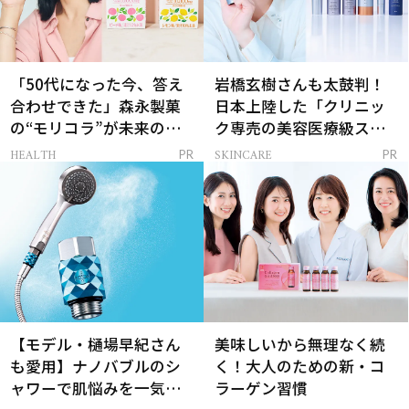
「50代になった今、答え
岩橋玄樹さんも太鼓判！
合わせできた」森永製菓
日本上陸した「クリニッ
の“モリコラ”が未来のキ
ク専売の美容医療級スキ
レイを連れてくる！
ンケア」
HEALTH
SKINCARE
PR
PR
【モデル・樋場早紀さん
美味しいから無理なく続
も愛用】ナノバブルのシ
く！大人のための新・コ
ャワーで肌悩みを一気に
ラーゲン習慣