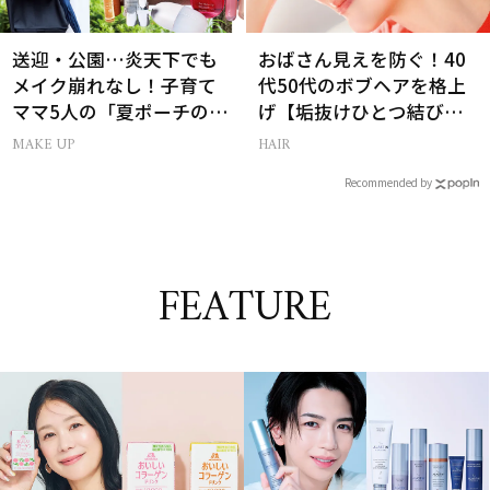
送迎・公園…炎天下でも
おばさん見えを防ぐ！40
メイク崩れなし！子育て
代50代のボブヘアを格上
ママ5人の「夏ポーチの中
げ【垢抜けひとつ結び】
身」
のルール
MAKE UP
HAIR
Recommended by
FEATURE