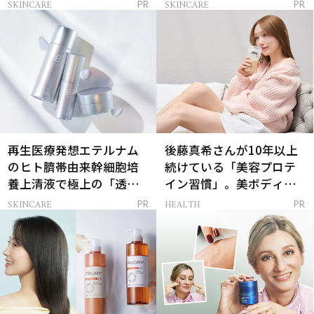
解決
SKINCARE
SKINCARE
PR
PR
再生医療発想エテルナム
後藤真希さんが10年以上
のヒト臍帯由来幹細胞培
続けている「美容プロテ
養上清液で極上の「透明
イン習慣」。美ボディを
感ハリ肌」へ
支える朝ルーティンと
SKINCARE
HEALTH
PR
PR
は？