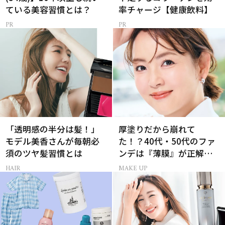
ている美容習慣とは？
率チャージ【健康飲料】
「透明感の半分は髪！」
厚塗りだから崩れて
モデル美香さんが毎朝必
た！？40代・50代のファ
須のツヤ髪習慣とは
ンデは『薄膜』が正解で
した
HAIR
MAKE UP