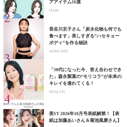
アアイテム16選
HAIR
長谷川京子さん「炭水化物も何でも
食べます」美しすぎる”ハセキョー
ボディ”を作る秘訣
SKINCARE
「50代になった今、答え合わせでき
た」森永製菓の“モリコラ”が未来の
キレイを連れてくる！
HEALTH
美ST 2026年10月号表紙解禁！【表
紙は加藤あいさん＆菊池風磨さん】