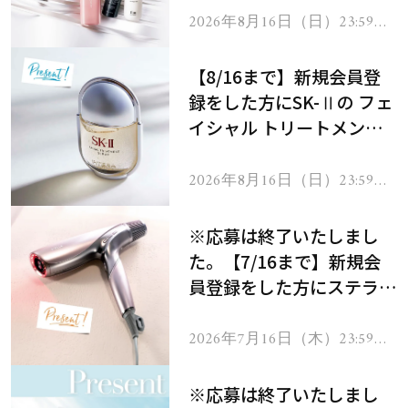
2026年8月16日（日）23:59ま
で
【8/16まで】新規会員登
録をした方にSK-Ⅱの フェ
イシャル トリートメント
セラムをプレゼント！
2026年8月16日（日）23:59ま
で
※応募は終了いたしまし
た。【7/16まで】新規会
員登録をした方にステラボ
ーテのシャインリバース
ヘアドライヤー ジュエル
2026年7月16日（木）23:59ま
で
をプレゼント！
※応募は終了いたしまし