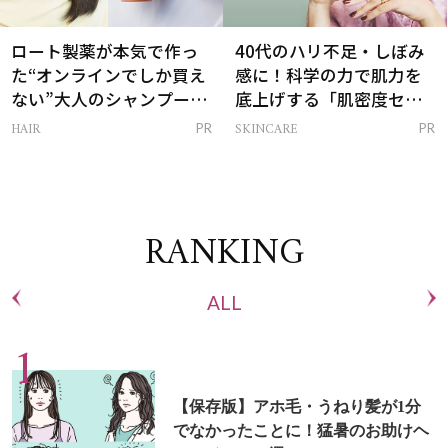
ロート製薬が本気で作っ
40代のハリ不足・しぼみ
た“オンラインでしか買え
感に！科学の力で肌力を
ない”大人のシャンプー＆
底上げする「肌密度セラ
トリートメントって？
ム」
HAIR
SKINCARE
PR
PR
RANKING
ALL
【保存版】アホ毛・うねり髪が1分
でなかったことに！猛暑のお助けヘ