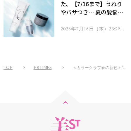
た。【7/16まで】うねり
やパサつき… 夏の髪悩み
を解消するヘアケアアイテ
ムを13名様にプレゼン
2026年7月16日（木）23:59ま
で
ト！
TOP
PRTIMES
＜カラークラブ春の新色＞“ぷるん”と潤う透明感肌に溶け込む、大人のベビーカラー新登場！