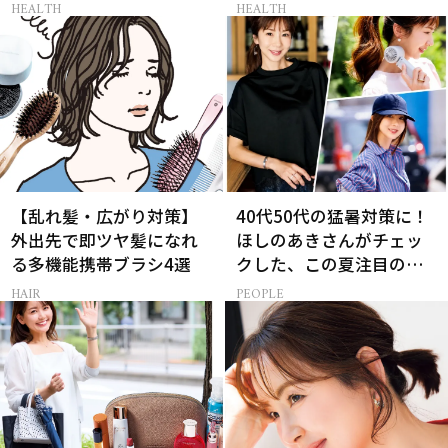
て？
HEALTH
HEALTH
【乱れ髪・広がり対策】
40代50代の猛暑対策に！
外出先で即ツヤ髪になれ
ほしのあきさんがチェッ
る多機能携帯ブラシ4選
クした、この夏注目の暑
さ対策グッズ3選
HAIR
PEOPLE