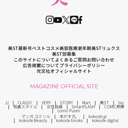
美ST最新号
ベストコスメ
美容医療
更年期
美STリュクス
美ST部募集
このサイトについて
よくあるご質問
お問い合わせ
広告掲載について
プライバシーポリシー
光文社オフィシャルサイト
MAGAZINE OFFICIAL SITE
JJ
CLASSY.
VERY
STORY
Mart
美ST
bis
和食スタイル
女性自身
SmartFLASH
COMIC熱帯
comic Pureri
マンガ コミソル
本がすき。
kokode.jp
kokode Beauty
kokode books
kokode digital