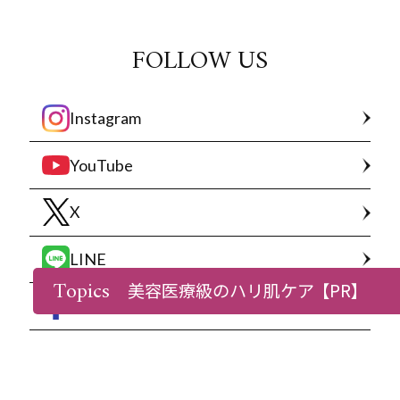
FOLLOW US
Instagram
YouTube
X
LINE
Topics
美容医療級のハリ肌ケア
【PR】
Facebook