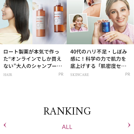
ロート製薬が本気で作っ
40代のハリ不足・しぼみ
た“オンラインでしか買え
感に！科学の力で肌力を
ない”大人のシャンプー＆
底上げする「肌密度セラ
トリートメントって？
ム」
HAIR
SKINCARE
PR
PR
RANKING
ALL