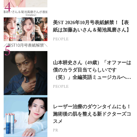
美ST 2026年10月号表紙解禁！【表
紙は加藤あいさん＆菊池風磨さん】
PEOPLE
山本耕史さん（49歳）「オファーは
僕のカラダ目当てらしいです
（笑）」全編英語ミュージカルへの
挑戦
PEOPLE
レーザー治療のダウンタイムにも！
施術後の肌を整える新ドクターズコ
スメ
PR