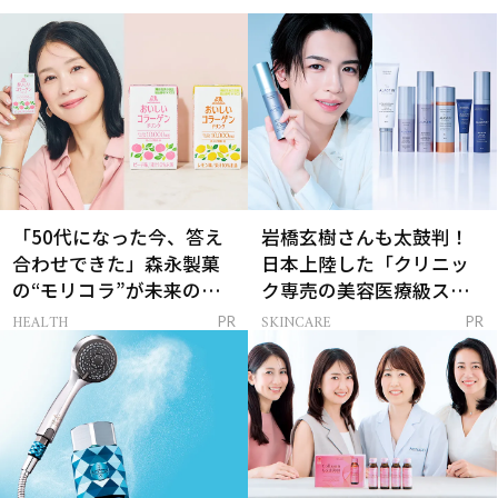
「50代になった今、答え
岩橋玄樹さんも太鼓判！
合わせできた」森永製菓
日本上陸した「クリニッ
の“モリコラ”が未来のキ
ク専売の美容医療級スキ
レイを連れてくる！
ンケア」
HEALTH
SKINCARE
PR
PR