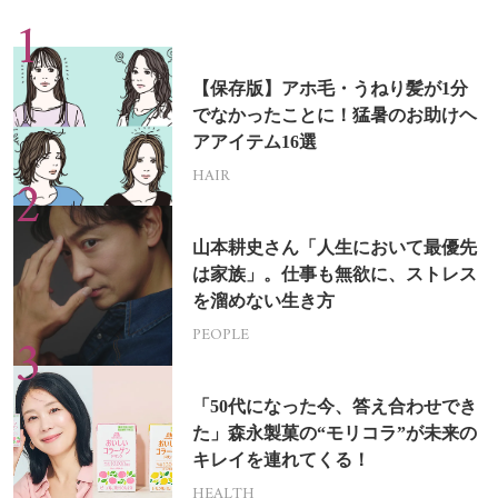
【保存版】アホ毛・うねり髪が1分
でなかったことに！猛暑のお助けヘ
アアイテム16選
HAIR
山本耕史さん「人生において最優先
は家族」。仕事も無欲に、ストレス
を溜めない生き方
PEOPLE
「50代になった今、答え合わせでき
た」森永製菓の“モリコラ”が未来の
キレイを連れてくる！
HEALTH