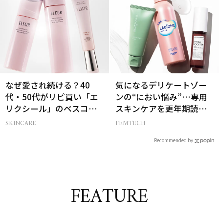
なぜ愛され続ける？40
気になるデリケートゾー
代・50代がリピ買い「エ
ンの“におい悩み”…専用
リクシール」のベスコス
スキンケアを更年期読者
受賞名品3選
が本気でお試し！
SKINCARE
FEMTECH
Recommended by
FEATURE