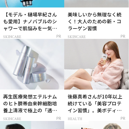
【モデル・樋場早紀さん
美味しいから無理なく続
も愛用】ナノバブルのシ
く！大人のための新・コ
ャワーで肌悩みを一気に
ラーゲン習慣
解決
SKINCARE
SKINCARE
PR
PR
再生医療発想エテルナム
後藤真希さんが10年以上
のヒト臍帯由来幹細胞培
続けている「美容プロテ
養上清液で極上の「透明
イン習慣」。美ボディを
感ハリ肌」へ
支える朝ルーティンと
SKINCARE
HEALTH
PR
PR
は？