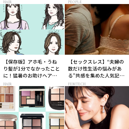
レイヤーボブ」
［特別画像集］
HAIR
PEOPLE
【保存版】アホ毛・うね
【セックスレス】“夫婦の
り髪が1分でなかったこと
数だけ性生活の悩みがあ
に！猛暑のお助けヘアア
る”共感を集めた人気記事
イテム16選
10選
HAIR
FEMTECH