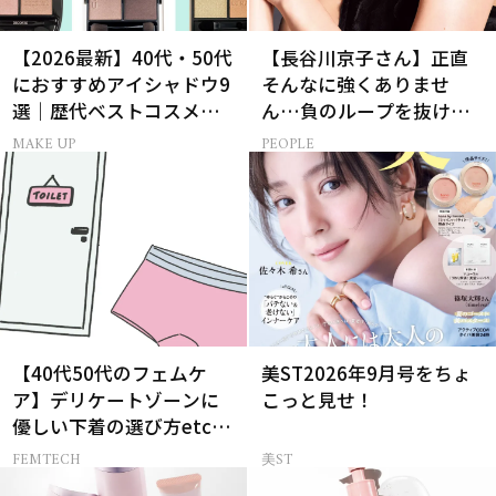
【2026最新】40代・50代
【長谷川京子さん】正直
におすすめアイシャドウ9
そんなに強くありませ
選｜歴代ベストコスメ受
ん…負のループを抜ける
賞まとめ
15分の習慣とは?
MAKE UP
PEOPLE
【40代50代のフェムケ
美ST2026年9月号をちょ
ア】デリケートゾーンに
こっと見せ！
優しい下着の選び方etc.
をプロが解説！
FEMTECH
美ST