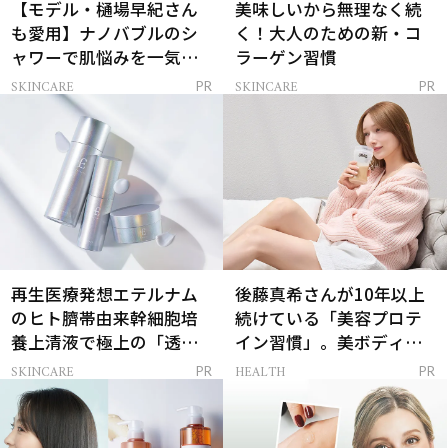
【モデル・樋場早紀さん
美味しいから無理なく続
も愛用】ナノバブルのシ
く！大人のための新・コ
ャワーで肌悩みを一気に
ラーゲン習慣
解決
SKINCARE
SKINCARE
PR
PR
再生医療発想エテルナム
後藤真希さんが10年以上
のヒト臍帯由来幹細胞培
続けている「美容プロテ
養上清液で極上の「透明
イン習慣」。美ボディを
感ハリ肌」へ
支える朝ルーティンと
SKINCARE
HEALTH
PR
PR
は？