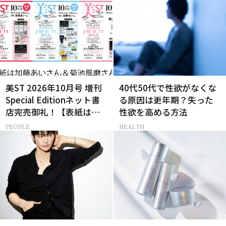
美ST 2026年10月号 増刊
40代50代で性欲がなくな
Special Editionネット書
る原因は更年期？失った
店完売御礼！【表紙は加
性欲を高める方法
藤あいさん＆菊池風磨さ
PEOPLE
HEALTH
ん】