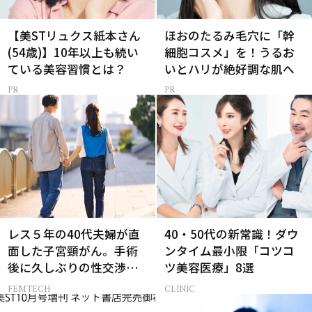
【美STリュクス紙本さん
ほおのたるみ毛穴に「幹
(54歳)】10年以上も続い
細胞コスメ」を！うるお
ている美容習慣とは？
いとハリが絶好調な肌へ
レス５年の40代夫婦が直
40・50代の新常識！ダウ
面した子宮頸がん。手術
ンタイム最小限「コツコ
後に久しぶりの性交渉を
ツ美容医療」8選
試しみたら…
FEMTECH
CLINIC