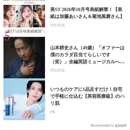
美ST 2026年10月号表紙解禁！【表
紙は加藤あいさん＆菊池風磨さん】
PEOPLE
山本耕史さん（49歳）「オファーは
僕のカラダ目当てらしいです
（笑）」全編英語ミュージカルへの
挑戦
PEOPLE
いつものケアに1品足すだけ！自宅
で手軽に仕込む【美容医療級】のハ
リ肌
PR
Recommended by