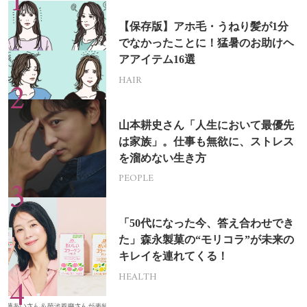
【保存版】アホ毛・うねり髪が1分
でなかったことに！猛暑のお助けヘ
アアイテム16選
HAIR
山本耕史さん「人生において最優先
は家族」。仕事も無欲に、ストレス
を溜めない生き方
PEOPLE
「50代になった今、答え合わせでき
た」森永製菓の“モリコラ”が未来の
キレイを連れてくる！
HEALTH