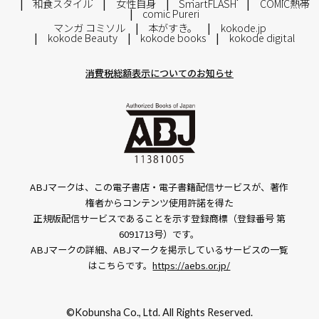
和食スタイル
女性自身
SmartFLASH
COMIC熱帯
comic Pureri
マンガ コミソル
本がすき。
kokode.jp
kokode Beauty
kokode books
kokode digital
消費税総額表示についてのお知らせ
ABJマークは、この電子書店・電子書籍配信サービスが、著作
権者からコンテンツ使用許諾を得た
正規版配信サービスであることを示す登録商標（登録番号 第
6091713号）です。
ABJマークの詳細、ABJマークを掲示しているサービスの一覧
はこちらです。
https://aebs.or.jp/
©Kobunsha Co., Ltd. All Rights Reserved.