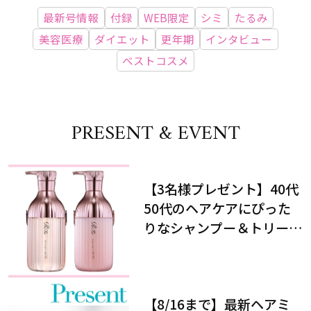
最新号情報
付録
WEB限定
シミ
たるみ
美容医療
ダイエット
更年期
インタビュー
ベストコスメ
PRESENT & EVENT
【3名様プレゼント】40代
50代のヘアケアにぴった
りなシャンプー＆トリート
メントで、うねり悩みに対
処！
【8/16まで】最新ヘアミ