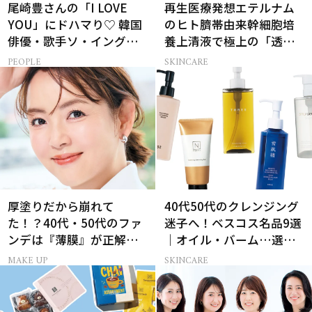
尾崎豊さんの「I LOVE
再生医療発想エテルナム
YOU」にドハマり♡ 韓国
のヒト臍帯由来幹細胞培
俳優・歌手ソ・イングク
養上清液で極上の「透明
さんの音楽がすべての人
感ハリ肌」へ
PEOPLE
SKINCARE
生って？
厚塗りだから崩れて
40代50代のクレンジング
た！？40代・50代のファ
迷子へ！ベスコス名品9選
ンデは『薄膜』が正解で
｜オイル・バーム…選び
した
方の正解は？
MAKE UP
SKINCARE