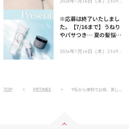
ヘアドライヤー ジュエル
2026年7月16日（木）23:59ま
で
をプレゼント！
※応募は終了いたしまし
た。【7/16まで】うねり
やパサつき… 夏の髪悩み
を解消するヘアケアアイテ
ムを13名様にプレゼン
2026年7月16日（木）23:59ま
で
ト！
TOP
PRTIMES
YSLから便利でお得、美しくなるための新しい選択肢「スマート ビューティ サブスクリプション」が限定登場。サステナブルな選択に、毎回スペシャルなセットをお届け。