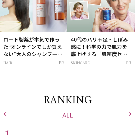
ロート製薬が本気で作っ
40代のハリ不足・しぼみ
た“オンラインでしか買え
感に！科学の力で肌力を
ない”大人のシャンプー＆
底上げする「肌密度セラ
トリートメントって？
ム」
HAIR
SKINCARE
PR
PR
RANKING
ALL