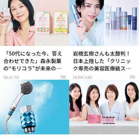
「50代になった今、答え
岩橋玄樹さんも太鼓判！
合わせできた」森永製菓
日本上陸した「クリニッ
の“モリコラ”が未来のキ
ク専売の美容医療級スキ
レイを連れてくる！
ンケア」
HEALTH
SKINCARE
PR
PR