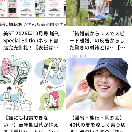
美ST 2026年10月号 増刊
「結婚前からレスでスピ
Special Editionネット書
ード離婚」の反省からし
店完売御礼！【表紙は加
た驚きの対策とは…【セ
藤あいさん＆菊池風磨さ
ックスレス AND THE
PEOPLE
FEMTECH
ん】
CITY -女たちの告白-】
【誰にも相談できな
【帰省・旅行・同窓会】
い…】更年期世代が抱え
40代の夏を涼しく乗り切
る「デリケートゾーン」
る！テクいらずの「正解