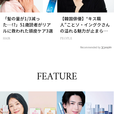
「髪の量が1/3減っ
【韓国俳優】“キス職
た…!?」51歳読者がリア
人”ことソ・イングクさん
ルに救われた頭皮ケア3選
の溢れる魅力が止まらな
い【特別画像集】
HAIR
PEOPLE
Recommended by
FEATURE