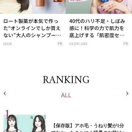
ロート製薬が本気で作っ
40代のハリ不足・しぼみ
た“オンラインでしか買え
感に！科学の力で肌力を
ない”大人のシャンプー＆
底上げする「肌密度セラ
トリートメントって？
ム」
HAIR
SKINCARE
PR
PR
RANKING
ALL
【保存版】アホ毛・うねり髪が1分