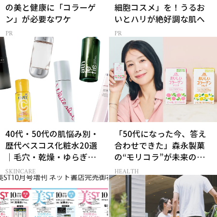
の美と健康に「コラーゲ
細胞コスメ」を！うるお
ン」が必要なワケ
いとハリが絶好調な肌へ
40代・50代の肌悩み別・
「50代になった今、答え
歴代ベスコス化粧水20選
合わせできた」森永製菓
｜毛穴・乾燥・ゆらぎな
の“モリコラ”が未来のキ
ど
レイを連れてくる！
SKINCARE
HEALTH