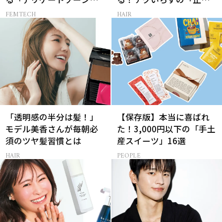
のリアルなお悩み４選
ヘアアレンジ」3選
FEMTECH
HAIR
「透明感の半分は髪！」
【保存版】本当に喜ばれ
モデル美香さんが毎朝必
た！3,000円以下の「手土
須のツヤ髪習慣とは
産スイーツ」16選
HAIR
PEOPLE