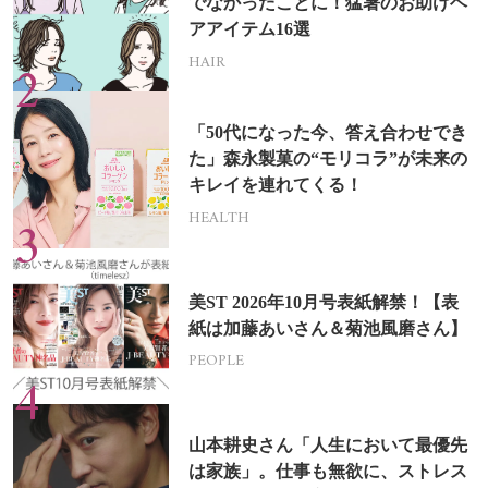
でなかったことに！猛暑のお助けヘ
アアイテム16選
HAIR
「50代になった今、答え合わせでき
た」森永製菓の“モリコラ”が未来の
キレイを連れてくる！
HEALTH
美ST 2026年10月号表紙解禁！【表
紙は加藤あいさん＆菊池風磨さん】
PEOPLE
山本耕史さん「人生において最優先
は家族」。仕事も無欲に、ストレス