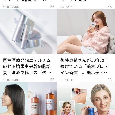
解決
SKINCARE
SKINCARE
PR
PR
再生医療発想エテルナム
後藤真希さんが10年以上
のヒト臍帯由来幹細胞培
続けている「美容プロテ
養上清液で極上の「透明
イン習慣」。美ボディを
感ハリ肌」へ
支える朝ルーティンと
SKINCARE
HEALTH
PR
PR
は？