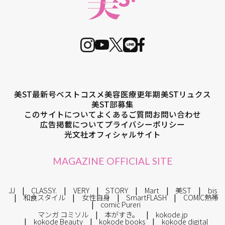
美ST最新号
ベストコスメ
美容医療
更年期
美STリュクス
美ST部募集
このサイトについて
よくあるご質問
お問い合わせ
広告掲載について
プライバシーポリシー
光文社オフィシャルサイト
MAGAZINE OFFICIAL SITE
JJ
CLASSY.
VERY
STORY
Mart
美ST
bis
和食スタイル
女性自身
SmartFLASH
COMIC熱帯
comic Pureri
マンガ コミソル
本がすき。
kokode.jp
kokode Beauty
kokode books
kokode digital