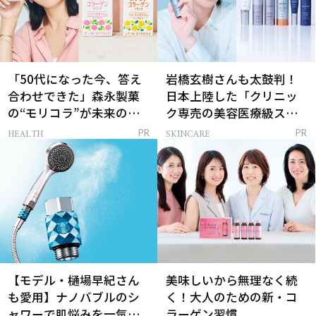
「50代になった今、答え
岩橋玄樹さんも太鼓判！
合わせできた」森永製菓
日本上陸した「クリニッ
の“モリコラ”が未来のキ
ク専売の美容医療級スキ
レイを連れてくる！
ンケア」
HEALTH
SKINCARE
PR
PR
【モデル・樋場早紀さん
美味しいから無理なく続
も愛用】ナノバブルのシ
く！大人のための新・コ
ャワーで肌悩みを一気に
ラーゲン習慣