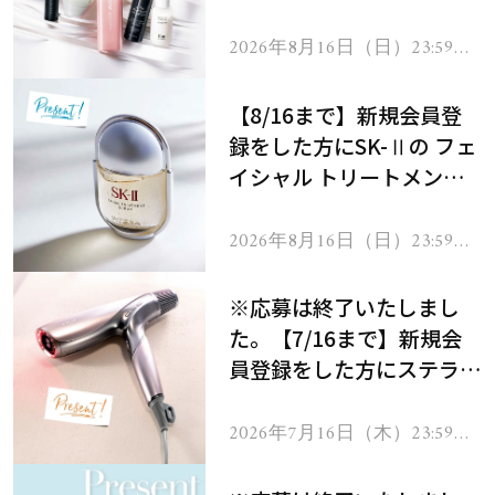
にプレゼント！
2026年8月16日（日）23:59ま
で
【8/16まで】新規会員登
録をした方にSK-Ⅱの フェ
イシャル トリートメント
セラムをプレゼント！
2026年8月16日（日）23:59ま
で
※応募は終了いたしまし
た。【7/16まで】新規会
員登録をした方にステラボ
ーテのシャインリバース
ヘアドライヤー ジュエル
2026年7月16日（木）23:59ま
で
をプレゼント！