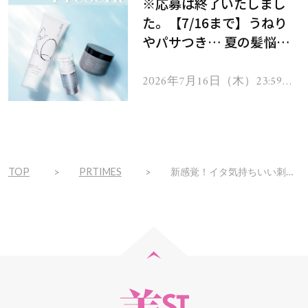
※応募は終了いたしまし
た。【7/16まで】うねり
やパサつき… 夏の髪悩み
を解消するヘアケアアイテ
ムを13名様にプレゼン
2026年7月16日（木）23:59ま
で
ト！
TOP
PRTIMES
新感覚！イタ気持ちいい刺激で髪の毛、顔まわりをビューティーアップ！「Tik Tik バンバン！」を3月5日より発売