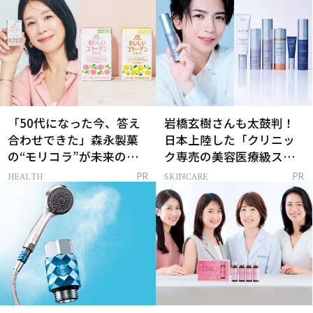
「50代になった今、答え
岩橋玄樹さんも太鼓判！
合わせできた」森永製菓
日本上陸した「クリニッ
の“モリコラ”が未来のキ
ク専売の美容医療級スキ
レイを連れてくる！
ンケア」
HEALTH
SKINCARE
PR
PR