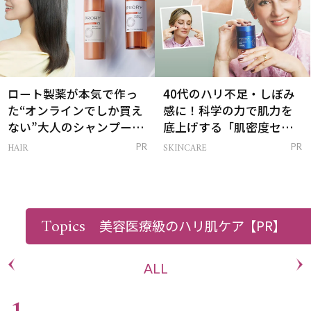
ロート製薬が本気で作っ
40代のハリ不足・しぼみ
た“オンラインでしか買え
感に！科学の力で肌力を
ない”大人のシャンプー＆
底上げする「肌密度セラ
トリートメントって？
ム」
HAIR
SKINCARE
PR
PR
RANKING
Topics
美容医療級のハリ肌ケア
【PR】
ALL