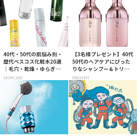
40代・50代の肌悩み別・
【3名様プレゼント】40代
歴代ベスコス化粧水20選
50代のヘアケアにぴった
｜毛穴・乾燥・ゆらぎな
りなシャンプー＆トリー
ど
トメントで、うねり悩み
SKINCARE
PRESENT
に対処！