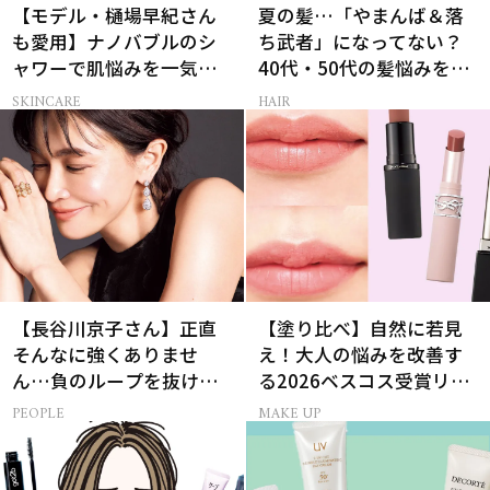
【モデル・樋場早紀さん
夏の髪…「やまんば＆落
も愛用】ナノバブルのシ
ち武者」になってない？
ャワーで肌悩みを一気に
40代・50代の髪悩みをレ
解決
スキューする裏ワザ
SKINCARE
HAIR
【長谷川京子さん】正直
【塗り比べ】自然に若見
そんなに強くありませ
え！大人の悩みを改善す
ん…負のループを抜ける
る2026ベスコス受賞リッ
15分の習慣とは?
プTOP3
PEOPLE
MAKE UP