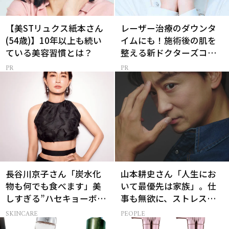
【美STリュクス紙本さん
レーザー治療のダウンタ
(54歳)】10年以上も続い
イムにも！施術後の肌を
ている美容習慣とは？
整える新ドクターズコス
メ
長谷川京子さん「炭水化
山本耕史さん「人生にお
物も何でも食べます」美
いて最優先は家族」。仕
しすぎる”ハセキョーボデ
事も無欲に、ストレスを
ィ”を作る秘訣
溜めない生き方
SKINCARE
PEOPLE