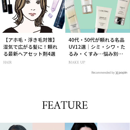
【アホ毛・浮き毛対策】
40代・50代が頼れる名品
湿気で広がる髪に！頼れ
UV12選｜シミ・シワ・た
る最新ヘアセット剤4選
るみ・くすみ…悩み別ベ
スコス受賞の日焼け止め
HAIR
MAKE UP
Recommended by
FEATURE