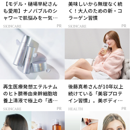
【モデル・樋場早紀さん
美味しいから無理なく続
も愛用】ナノバブルのシ
く！大人のための新・コ
ャワーで肌悩みを一気に
ラーゲン習慣
解決
SKINCARE
SKINCARE
PR
PR
再生医療発想エテルナム
後藤真希さんが10年以上
のヒト臍帯由来幹細胞培
続けている「美容プロテ
養上清液で極上の「透明
イン習慣」。美ボディを
感ハリ肌」へ
支える朝ルーティンと
SKINCARE
HEALTH
PR
PR
は？