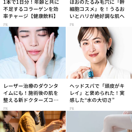
1本で1日分！年齢と共に
ほおのたるみ毛穴に「幹
不足するコラーゲンを効
細胞コスメ」を！うるお
率チャージ【健康飲料】
いとハリが絶好調な肌へ
レーザー治療のダウンタ
ヘッドスパで「頭皮がキ
イムにも！施術後の肌を
レイ」と褒められた！実
整える新ドクターズコス
感した“水の大切さ”
メ