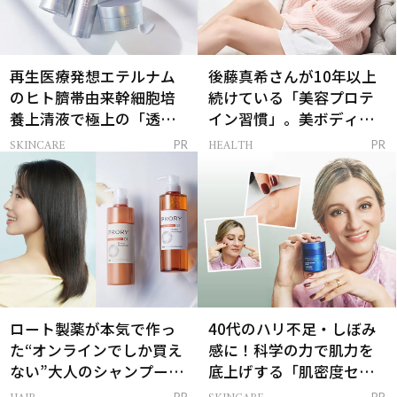
再生医療発想エテルナム
後藤真希さんが10年以上
のヒト臍帯由来幹細胞培
続けている「美容プロテ
養上清液で極上の「透明
イン習慣」。美ボディを
感ハリ肌」へ
支える朝ルーティンと
SKINCARE
HEALTH
PR
PR
は？
ロート製薬が本気で作っ
40代のハリ不足・しぼみ
た“オンラインでしか買え
感に！科学の力で肌力を
ない”大人のシャンプー＆
底上げする「肌密度セラ
トリートメントって？
ム」
PR
PR