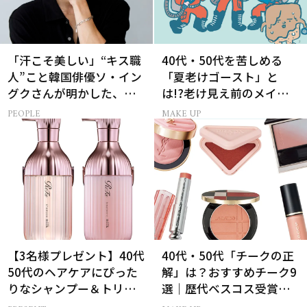
「汗こそ美しい」“キス職
40代・50代を苦しめる
人”こと韓国俳優ソ・イン
「夏老けゴースト」と
グクさんが明かした、惹
は!?老け見え前のメイク
かれる人の条件とは
くずれ＆くすみ対策
PEOPLE
MAKE UP
【3名様プレゼント】40代
40代・50代「チークの正
50代のヘアケアにぴった
解」は？おすすめチーク9
りなシャンプー＆トリー
選｜歴代ベスコス受賞ま
トメントで、うねり悩み
とめ＆正しい使い方