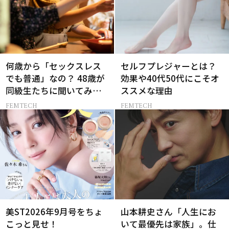
何歳から「セックスレス
セルフプレジャーとは？
でも普通」なの？ 48歳が
効果や40代50代にこそオ
同級生たちに聞いてみた
ススメな理由
ら…
FEMTECH
FEMTECH
美ST2026年9月号をちょ
山本耕史さん「人生にお
こっと見せ！
いて最優先は家族」。仕