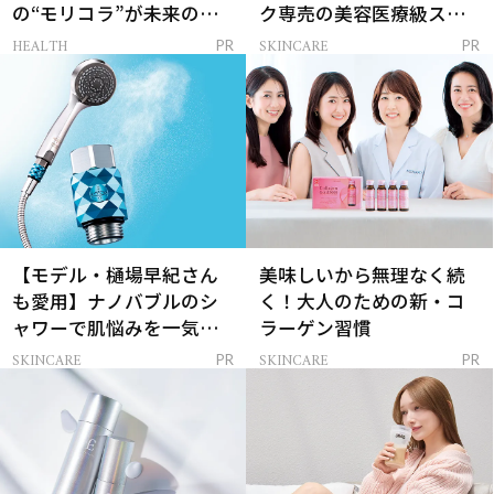
の“モリコラ”が未来のキ
ク専売の美容医療級スキ
レイを連れてくる！
ンケア」
HEALTH
SKINCARE
PR
PR
【モデル・樋場早紀さん
美味しいから無理なく続
も愛用】ナノバブルのシ
く！大人のための新・コ
ャワーで肌悩みを一気に
ラーゲン習慣
解決
SKINCARE
SKINCARE
PR
PR