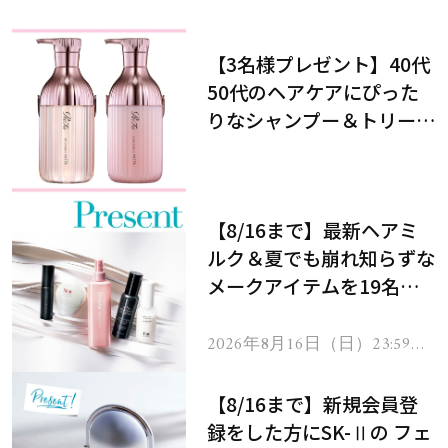
【3名様プレゼント】40代
50代のヘアケアにぴった
りなシャンプー＆トリート
メントで、うねり悩みに対
処！
【8/16まで】最新ヘアミ
ルク＆夏でも崩れ知らずな
メークアイテムを19名様
にプレゼント！
2026年8月16日（日）23:59ま
で
【8/16まで】新規会員登
録をした方にSK-Ⅱの フェ