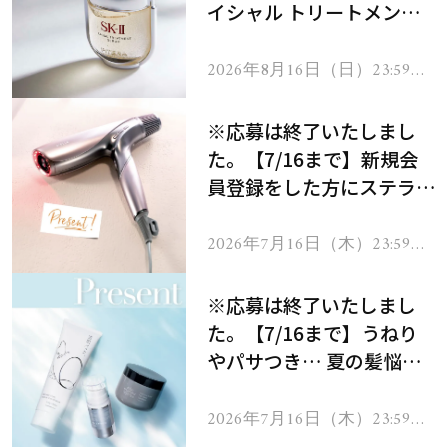
イシャル トリートメント
セラムをプレゼント！
2026年8月16日（日）23:59ま
で
※応募は終了いたしまし
た。【7/16まで】新規会
員登録をした方にステラボ
ーテのシャインリバース
ヘアドライヤー ジュエル
2026年7月16日（木）23:59ま
で
をプレゼント！
※応募は終了いたしまし
た。【7/16まで】うねり
やパサつき… 夏の髪悩み
を解消するヘアケアアイテ
ムを13名様にプレゼン
2026年7月16日（木）23:59ま
で
ト！