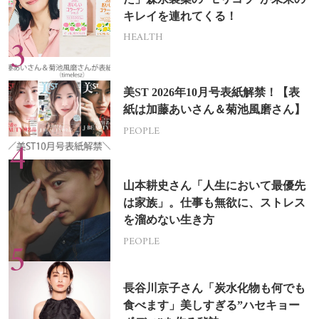
キレイを連れてくる！
HEALTH
美ST 2026年10月号表紙解禁！【表
紙は加藤あいさん＆菊池風磨さん】
PEOPLE
山本耕史さん「人生において最優先
は家族」。仕事も無欲に、ストレス
を溜めない生き方
PEOPLE
長谷川京子さん「炭水化物も何でも
食べます」美しすぎる”ハセキョー