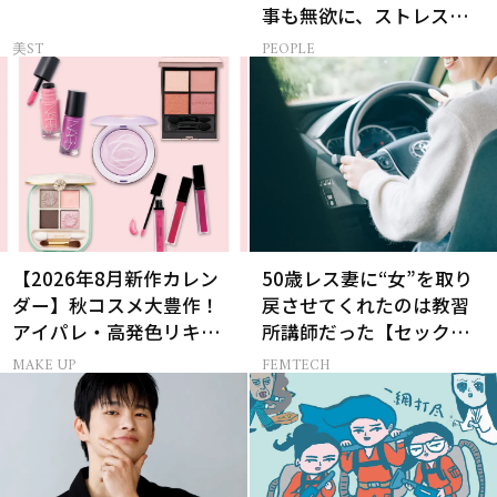
事も無欲に、ストレスを
溜めない生き方
美ST
PEOPLE
【2026年8月新作カレン
50歳レス妻に“女”を取り
ダー】秋コスメ大豊作！
戻させてくれたのは教習
アイパレ・高発色リキッ
所講師だった【セックス
ドリップ・チーク
レス AND THE CITY -女た
MAKE UP
FEMTECH
ちの告白-】