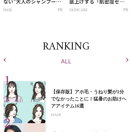
ない”大人のシャンプー＆
底上げする「肌密度セラ
トリートメントって？
ム」
HAIR
SKINCARE
PR
PR
RANKING
ALL
【保存版】アホ毛・うねり髪が1分
でなかったことに！猛暑のお助けヘ
アアイテム16選
HAIR