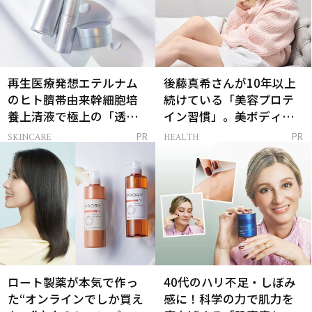
再生医療発想エテルナム
後藤真希さんが10年以上
のヒト臍帯由来幹細胞培
続けている「美容プロテ
養上清液で極上の「透明
イン習慣」。美ボディを
感ハリ肌」へ
支える朝ルーティンと
SKINCARE
HEALTH
PR
PR
は？
ロート製薬が本気で作っ
40代のハリ不足・しぼみ
た“オンラインでしか買え
感に！科学の力で肌力を