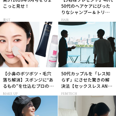
こっと見せ！
50代のヘアケアにぴった
りなシャンプー＆トリー
トメントで、うねり悩み
美ST
HAIR
に対処！
【小鼻のボツボツ・毛穴
50代カップルを「レス知
落ち解消】スポンジに“あ
らず」にさせた驚きの解
るもの”を仕込むプロの超
決法【セックスレス AND
簡単メイクテク
THE CITY -女たちの告
MAKE UP
FEMTECH
白-】