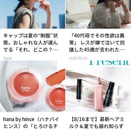
キャップは夏の“制服”状
「40代母でその性欲は異
態。おしゃれな人が選ん
常」 レスが嫌で泣いて抗
でる「それ、どこの？」
議した45歳が言われた暴
と聞かれる100％完全遮光
言【セックスレス AND
HAIR
FEMTECH
のUV帽子とは？
THE CITY -女たちの告
白-】
hana by hince（ハナバイ
【8/16まで】最新ヘアミ
ヒンス）の「とろけるチ
ルク＆夏でも崩れ知らず