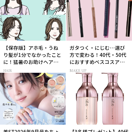
【保存版】アホ毛・うね
ガタつく・にじむ…選び
り髪が1分でなかったこと
方で変わる！40代・50代
に！猛暑のお助けヘアア
におすすめベスコスアイ
イテム16選
ライナー9選
HAIR
MAKE UP
美ST2026年9月号をちょ
【3名様プレゼント】40代