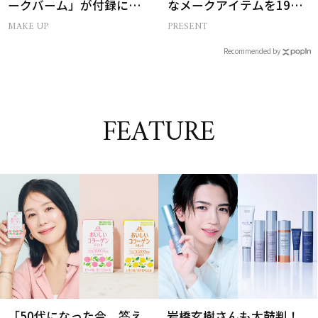
ークバーム」が付録に！
なメークアイテムを19名
美ST2026年9月号付録情
様にプレゼント！
MAKE UP
PRESENT
報
Recommended by
FEATURE
「50代になった今、答え
岩橋玄樹さんも太鼓判！