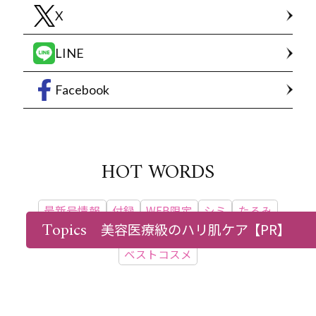
X
LINE
Facebook
HOT WORDS
最新号情報
付録
WEB限定
シミ
たるみ
Topics
美容医療級のハリ肌ケア
【PR】
美容医療
ダイエット
更年期
インタビュー
ベストコスメ