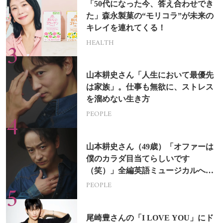
「50代になった今、答え合わせでき
た」森永製菓の“モリコラ”が未来の
キレイを連れてくる！
HEALTH
山本耕史さん「人生において最優先
は家族」。仕事も無欲に、ストレス
を溜めない生き方
PEOPLE
山本耕史さん（49歳）「オファーは
僕のカラダ目当てらしいです
（笑）」全編英語ミュージカルへの
挑戦
PEOPLE
尾崎豊さんの「I LOVE YOU」にド