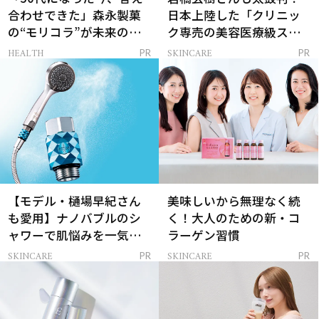
合わせできた」森永製菓
日本上陸した「クリニッ
の“モリコラ”が未来のキ
ク専売の美容医療級スキ
レイを連れてくる！
ンケア」
HEALTH
SKINCARE
PR
PR
【モデル・樋場早紀さん
美味しいから無理なく続
も愛用】ナノバブルのシ
く！大人のための新・コ
ャワーで肌悩みを一気に
ラーゲン習慣
解決
SKINCARE
SKINCARE
PR
PR