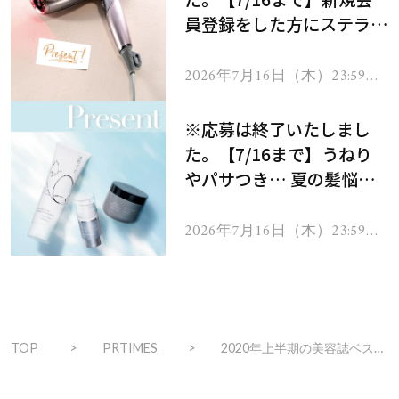
員登録をした方にステラボ
ーテのシャインリバース
ヘアドライヤー ジュエル
2026年7月16日（木）23:59ま
で
をプレゼント！
※応募は終了いたしまし
た。【7/16まで】うねり
やパサつき… 夏の髪悩み
を解消するヘアケアアイテ
ムを13名様にプレゼン
2026年7月16日（木）23:59ま
で
ト！
TOP
PRTIMES
2020年上半期の美容誌ベストコスメ3冠※1を獲得した人気美容液の春夏数量限定スキンケアセット 「エスト G.P. エンリッチドセラム SSリミテッドコフレ」（花王）を2021年2月26日より発売