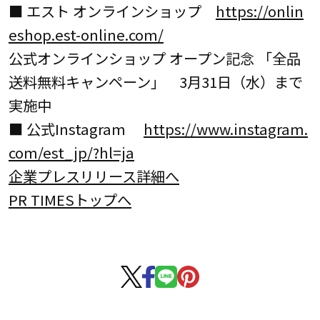
■ エスト オンラインショップ
https://onlin
eshop.est-online.com/
公式オンラインショップ オープン記念 「全品
送料無料キャンペーン」 3月31日（水）まで
実施中
■ 公式Instagram
https://www.instagram.
com/est_jp/?hl=ja
企業プレスリリース詳細へ
PR TIMESトップへ