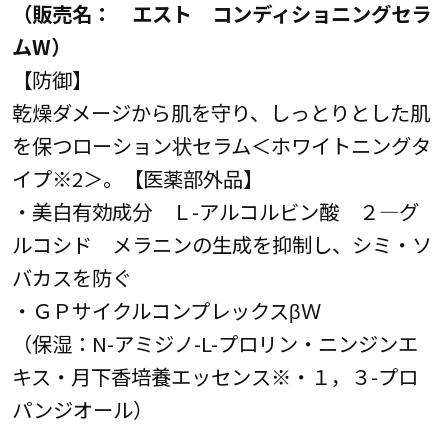
（販売名： エスト コンディショニングセラ
ムW）
【防御】
乾燥ダメージから肌を守り、しっとりとした肌
を保つローション状セラム＜ホワイトニングタ
イプ※2＞。【医薬部外品】
・美白有効成分 Ｌ-アルコルビン酸 ２―グ
ルコシド メラニンの生成を抑制し、シミ・ソ
バカスを防ぐ
・ＧＰサイクルコンプレックスβＷ
（保湿：N-アミジノ-L-プロリン・ニンジンエ
キス・月下香培養エッセンス※・１，３-プロ
パンジオール）