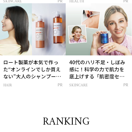
SKINCARE
HEALTH
PR
PR
は？
ロート製薬が本気で作っ
40代のハリ不足・しぼみ
た“オンラインでしか買え
感に！科学の力で肌力を
ない”大人のシャンプー＆
底上げする「肌密度セラ
トリートメントって？
ム」
HAIR
SKINCARE
PR
PR
RANKING