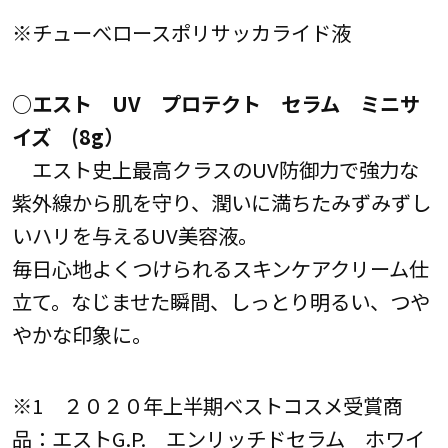
※チューべロースポリサッカライド液
○エスト UV プロテクト セラム ミニサ
イズ (8g）
エスト史上最高クラスのUV防御力で強力な
紫外線から肌を守り、潤いに満ちたみずみずし
いハリを与えるUV美容液。
毎日心地よくつけられるスキンケアクリーム仕
立て。なじませた瞬間、しっとり明るい、つや
やかな印象に。
※1 ２０２０年上半期ベストコスメ受賞商
品：エストG.P. エンリッチドセラム ホワイ