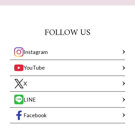
FOLLOW US
Instagram
YouTube
X
LINE
Facebook