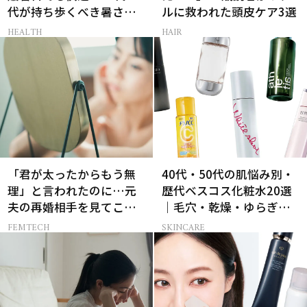
代が持ち歩くべき暑さ対
ルに救われた頭皮ケア3選
策グッズ
HEALTH
HAIR
「君が太ったからもう無
40代・50代の肌悩み別・
理」と言われたのに…元
歴代ベスコス化粧水20選
夫の再婚相手を見てこみ
｜毛穴・乾燥・ゆらぎな
上げた50歳女性のやり場
ど
FEMTECH
SKINCARE
のない怒り