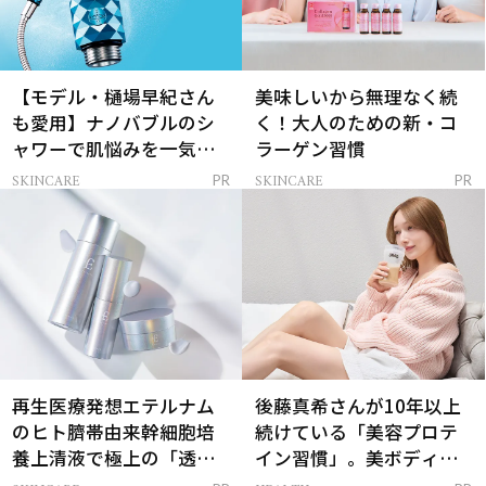
【モデル・樋場早紀さん
美味しいから無理なく続
も愛用】ナノバブルのシ
く！大人のための新・コ
ャワーで肌悩みを一気に
ラーゲン習慣
解決
SKINCARE
SKINCARE
PR
PR
再生医療発想エテルナム
後藤真希さんが10年以上
のヒト臍帯由来幹細胞培
続けている「美容プロテ
養上清液で極上の「透明
イン習慣」。美ボディを
感ハリ肌」へ
支える朝ルーティンと