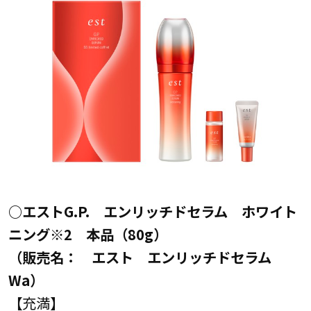
○エストG.P. エンリッチドセラム ホワイト
ニング※2 本品（80g）
（販売名： エスト エンリッチドセラム
Wa）
【充満】