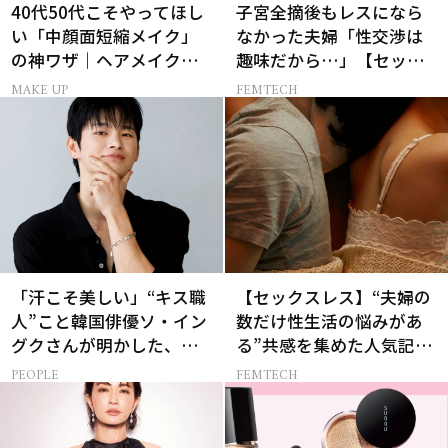
40代50代こそやってほし
子宮全摘後もレスになら
い「中顔面短縮メイク」
なかった夫婦「性交渉は
の神ワザ｜ヘアメイク長
趣味だから…」【セック
井かおりさん直伝
スレス AND THE CITY -女
MAKE UP
FEMTECH
たちの告白-】
「汗こそ美しい」“キス職
【セックスレス】“夫婦の
人”こと韓国俳優ソ・イン
数だけ性生活の悩みがあ
グクさんが明かした、惹
る”共感を集めた人気記事
かれる人の条件とは
10選
PEOPLE
FEMTECH