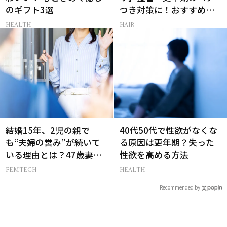
のギフト3選
つき対策に！おすすめ最
新ドライシャンプー4選
HEALTH
HAIR
結婚15年、2児の親で
40代50代で性欲がなくな
も“夫婦の営み”が続いて
る原因は更年期？失った
いる理由とは？47歳妻が
性欲を高める方法
実践する【レスにならな
FEMTECH
HEALTH
いコツ】
Recommended by