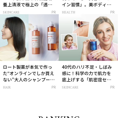
養上清液で極上の「透明
イン習慣」。美ボディを
感ハリ肌」へ
支える朝ルーティンと
SKINCARE
HEALTH
PR
PR
は？
ロート製薬が本気で作っ
40代のハリ不足・しぼみ
た“オンラインでしか買え
感に！科学の力で肌力を
ない”大人のシャンプー＆
底上げする「肌密度セラ
トリートメントって？
ム」
HAIR
SKINCARE
PR
PR