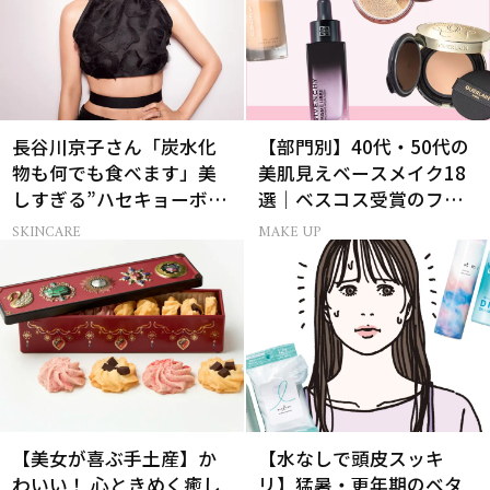
長谷川京子さん「炭水化
【部門別】40代・50代の
物も何でも食べます」美
美肌見えベースメイク18
しすぎる”ハセキョーボデ
選｜ベスコス受賞のファ
ィ”を作る秘訣
ンデ・下地・パウダー
SKINCARE
MAKE UP
【美女が喜ぶ手土産】か
【水なしで頭皮スッキ
わいい！ 心ときめく癒し
リ】猛暑・更年期のベタ