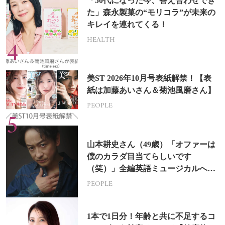
「50代になった今、答え合わせでき
た」森永製菓の“モリコラ”が未来の
キレイを連れてくる！
HEALTH
美ST 2026年10月号表紙解禁！【表
紙は加藤あいさん＆菊池風磨さん】
PEOPLE
山本耕史さん（49歳）「オファーは
僕のカラダ目当てらしいです
（笑）」全編英語ミュージカルへの
挑戦
PEOPLE
1本で1日分！年齢と共に不足するコ