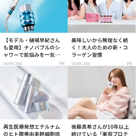
【モデル・樋場早紀さん
美味しいから無理なく続
も愛用】ナノバブルのシ
く！大人のための新・コ
ャワーで肌悩みを一気に
ラーゲン習慣
解決
SKINCARE
SKINCARE
PR
PR
再生医療発想エテルナム
後藤真希さんが10年以上
のヒト臍帯由来幹細胞培
続けている「美容プロテ