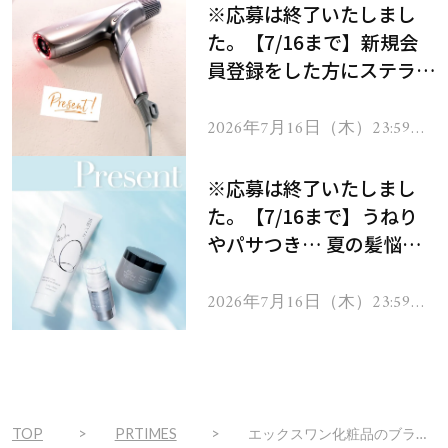
※応募は終了いたしまし
た。【7/16まで】新規会
員登録をした方にステラボ
ーテのシャインリバース
ヘアドライヤー ジュエル
2026年7月16日（木）23:59ま
で
をプレゼント！
※応募は終了いたしまし
た。【7/16まで】うねり
やパサつき… 夏の髪悩み
を解消するヘアケアアイテ
ムを13名様にプレゼン
2026年7月16日（木）23:59ま
で
ト！
TOP
PRTIMES
エックスワン化粧品のブランドアンバサダー高橋 真麻さんの交通広告が東京メトロ 表参道駅に再び登場！