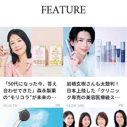
FEATURE
「50代になった今、答え
岩橋玄樹さんも太鼓判！
合わせできた」森永製菓
日本上陸した「クリニッ
の“モリコラ”が未来のキ
ク専売の美容医療級スキ
レイを連れてくる！
ンケア」
HEALTH
SKINCARE
PR
PR