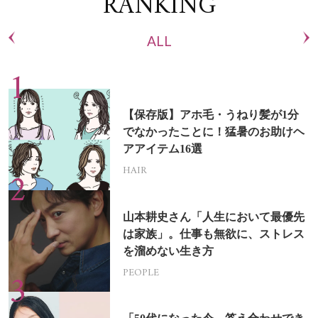
RANKING
ALL
【保存版】アホ毛・うねり髪が1分
でなかったことに！猛暑のお助けヘ
アアイテム16選
HAIR
山本耕史さん「人生において最優先
は家族」。仕事も無欲に、ストレス
を溜めない生き方
PEOPLE