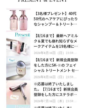
PRESENT & EVENT
【3名様プレゼント】40代
50代のヘアケアにぴったり
なシャンプー＆トリートメ
ントで、うねり悩みに対
処！
【8/16まで】最新ヘアミル
ク＆夏でも崩れ知らずなメ
ークアイテムを19名様にプ
レゼント！
2026年8月16日（日）23:59ま
で
【8/16まで】新規会員登録
をした方にSK-Ⅱの フェイ
シャル トリートメント セラ
ムをプレゼント！
2026年8月16日（日）23:59ま
で
※応募は終了いたしまし
た。【7/16まで】新規会員
登録をした方にステラボー
テのシャインリバース ヘア
2026年7月16日（木）23:59ま
で
ドライヤー ジュエルをプレ
※応募は終了いたしまし