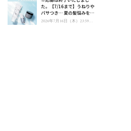
ゼント！
た。【7/16まで】うねりや
パサつき… 夏の髪悩みを解
消するヘアケアアイテムを
2026年7月16日（木）23:59ま
で
13名様にプレゼント！