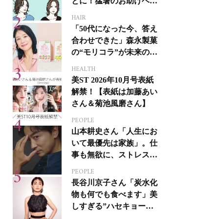
とに！猛暑のお助けヘア
アイテム16選
HAIR
「50代になった今、答え
合わせできた」森永製菓
の“モリコラ”が未来のキ
レイを連れてくる！
HEALTH
美ST 2026年10月号表紙
解禁！【表紙は加藤あい
さん＆菊池風磨さん】
PEOPLE
山本耕史さん「人生にお
いて最優先は家族」。仕
事も無欲に、ストレスを
溜めない生き方
PEOPLE
長谷川京子さん「炭水化
物も何でも食べます」美
しすぎる”ハセキョーボ
ディ”を作る秘訣