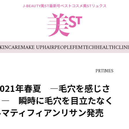
J-BEAUTY
美ST最新号
ベストコスメ
美STリュクス
KINCARE
MAKE UP
HAIR
PEOPLE
FEMTECH
HEALTH
CLIN
PRTIMES
2021年春夏 ―毛穴を感じさ
。― 瞬時に毛穴を目立たなく
ルマティフィアンリサン発売