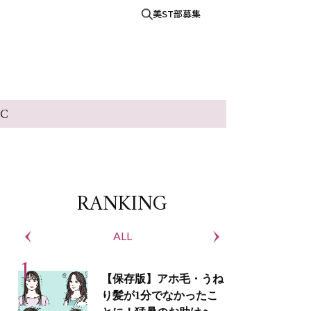
美ST部募集
IC
RANKING
ALL
S
【保存版】アホ毛・うね
り髪が1分でなかったこ