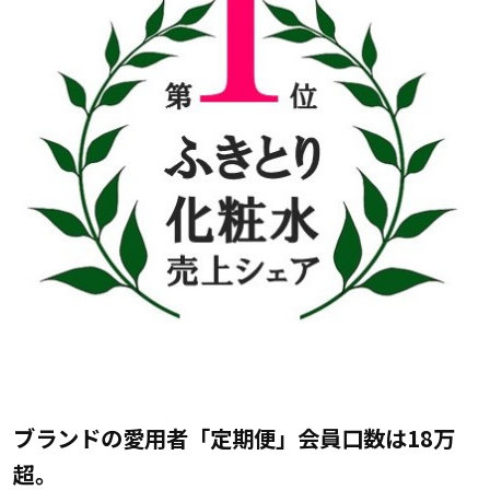
ブランドの愛用者「定期便」会員
口数
は
18万
超
。