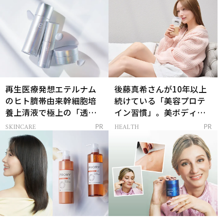
再生医療発想エテルナム
後藤真希さんが10年以上
のヒト臍帯由来幹細胞培
続けている「美容プロテ
養上清液で極上の「透明
イン習慣」。美ボディを
感ハリ肌」へ
支える朝ルーティンと
SKINCARE
HEALTH
PR
PR
は？