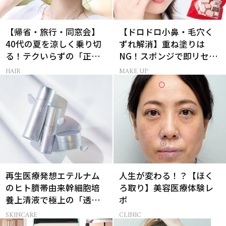
【帰省・旅行・同窓会】
【ドロドロ小鼻・毛穴く
40代の夏を涼しく乗り切
ずれ解消】重ね塗りは
る！テクいらずの「正解
NG！スポンジで即リセッ
ヘアアレンジ」3選
トするプロ技
HAIR
MAKE UP
再生医療発想エテルナム
人生が変わる！？【ほく
のヒト臍帯由来幹細胞培
ろ取り】美容医療体験レ
養上清液で極上の「透明
ポ
感ハリ肌」へ
SKINCARE
CLINIC