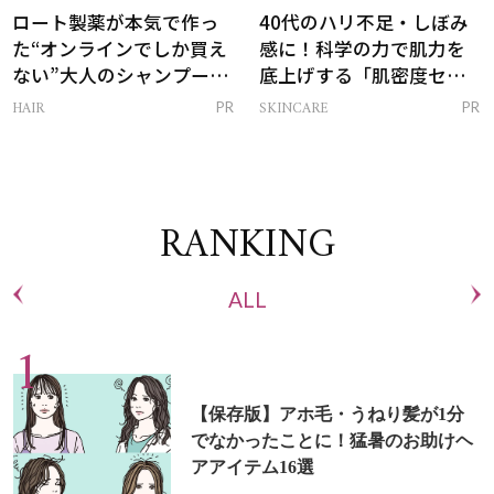
ロート製薬が本気で作っ
40代のハリ不足・しぼみ
た“オンラインでしか買え
感に！科学の力で肌力を
ない”大人のシャンプー＆
底上げする「肌密度セラ
トリートメントって？
ム」
HAIR
SKINCARE
PR
PR
RANKING
ALL
【保存版】アホ毛・うねり髪が1分
でなかったことに！猛暑のお助けヘ
アアイテム16選