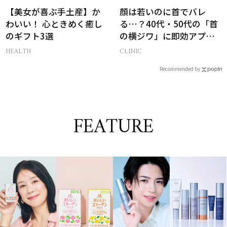
【美女が喜ぶ手土産】か
顔は若いのに首でバレ
わいい！ 心ときめく癒し
る…？40代・50代の「首
のギフト3選
の横ジワ」に即効アプロ
ーチする最新美容医療と
HEALTH
CLINIC
は
Recommended by
FEATURE