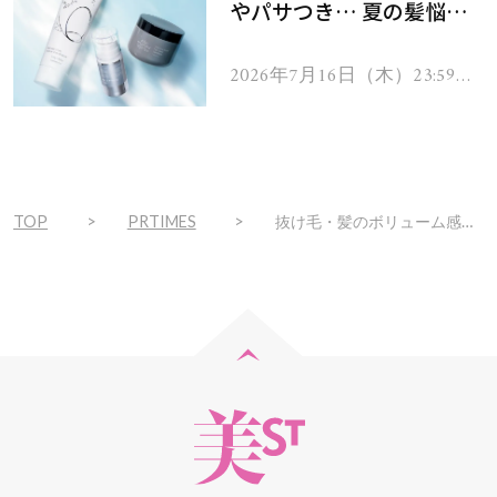
やパサつき… 夏の髪悩み
を解消するヘアケアアイテ
ムを13名様にプレゼン
2026年7月16日（木）23:59ま
で
ト！
TOP
PRTIMES
抜け毛・髪のボリューム感が気になる方に 使うたび、髪を根元から太く長く育てる 『セグレタ 育毛スプレー ボリュームケア』新発売