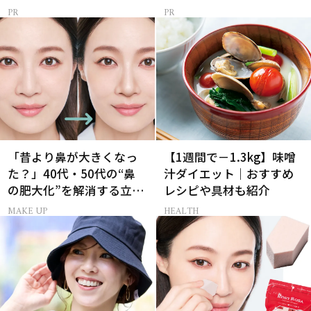
「昔より鼻が大きくなっ
【1週間で－1.3kg】味噌
た？」40代・50代の“鼻
汁ダイエット｜おすすめ
の肥大化”を解消する立体
レシピや具材も紹介
小鼻メイク
MAKE UP
HEALTH