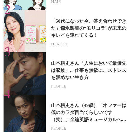
HAIR
「50代になった今、答え合わせでき
た」森永製菓の“モリコラ”が未来の
キレイを連れてくる！
HEALTH
山本耕史さん「人生において最優先
は家族」。仕事も無欲に、ストレス
を溜めない生き方
PEOPLE
山本耕史さん（49歳）「オファーは
僕のカラダ目当てらしいです
（笑）」全編英語ミュージカルへの
挑戦
PEOPLE