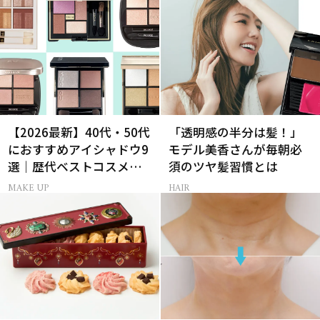
【2026最新】40代・50代
「透明感の半分は髪！」
におすすめアイシャドウ9
モデル美香さんが毎朝必
選｜歴代ベストコスメ受
須のツヤ髪習慣とは
賞まとめ
MAKE UP
HAIR