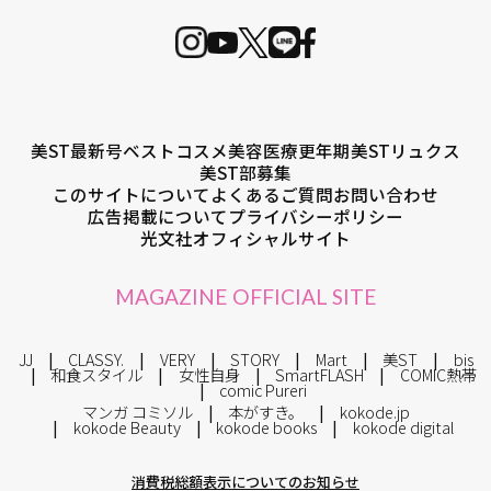
美ST最新号
ベストコスメ
美容医療
更年期
美STリュクス
美ST部募集
このサイトについて
よくあるご質問
お問い合わせ
広告掲載について
プライバシーポリシー
光文社オフィシャルサイト
MAGAZINE OFFICIAL SITE
JJ
CLASSY.
VERY
STORY
Mart
美ST
bis
和食スタイル
女性自身
SmartFLASH
COMIC熱帯
comic Pureri
マンガ コミソル
本がすき。
kokode.jp
kokode Beauty
kokode books
kokode digital
消費税総額表示についてのお知らせ