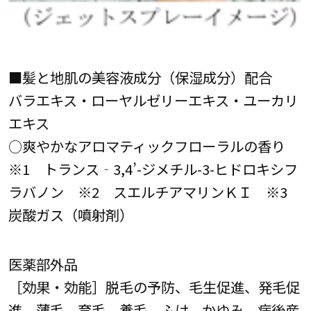
■髪と地肌の美容液成分（保湿成分）配合
バラエキス・ローヤルゼリーエキス・ユーカリ
エキス
○爽やかなアロマティックフローラルの香り
※1 トランス‐3,4’-ジメチル-3-ヒドロキシフ
ラバノン ※2 スエルチアマリンＫＩ ※3
炭酸ガス（噴射剤）
医薬部外品
［効果・効能］脱毛の予防、毛生促進、発毛促
進、薄毛、育毛、養毛、ふけ、かゆみ、病後産