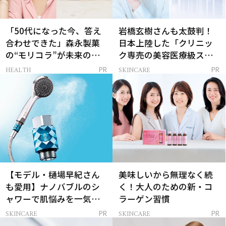
「50代になった今、答え
岩橋玄樹さんも太鼓判！
合わせできた」森永製菓
日本上陸した「クリニッ
の“モリコラ”が未来のキ
ク専売の美容医療級スキ
レイを連れてくる！
ンケア」
HEALTH
SKINCARE
PR
PR
【モデル・樋場早紀さん
美味しいから無理なく続
も愛用】ナノバブルのシ
く！大人のための新・コ
ャワーで肌悩みを一気に
ラーゲン習慣
解決
SKINCARE
SKINCARE
PR
PR