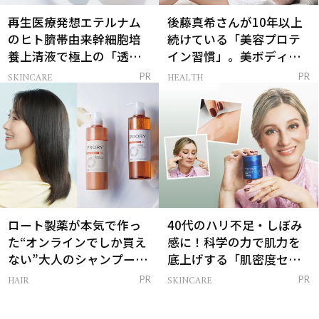
再生医療発想エテルナム
後藤真希さんが10年以上
のヒト臍帯由来幹細胞培
続けている「美容プロテ
養上清液で極上の「透明
イン習慣」。美ボディを
感ハリ肌」へ
支える朝ルーティンと
SKINCARE
HEALTH
PR
PR
は？
ロート製薬が本気で作っ
40代のハリ不足・しぼみ
た“オンラインでしか買え
感に！科学の力で肌力を
ない”大人のシャンプー＆
底上げする「肌密度セラ
トリートメントって？
ム」
HAIR
SKINCARE
PR
PR