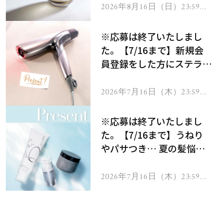
2026年8月16日（日）23:59ま
で
※応募は終了いたしまし
た。【7/16まで】新規会
員登録をした方にステラボ
ーテのシャインリバース
ヘアドライヤー ジュエル
2026年7月16日（木）23:59ま
で
をプレゼント！
※応募は終了いたしまし
た。【7/16まで】うねり
やパサつき… 夏の髪悩み
を解消するヘアケアアイテ
ムを13名様にプレゼン
2026年7月16日（木）23:59ま
で
ト！