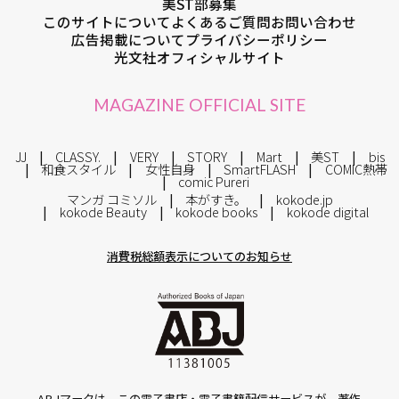
美ST部募集
このサイトについて
よくあるご質問
お問い合わせ
広告掲載について
プライバシーポリシー
光文社オフィシャルサイト
MAGAZINE OFFICIAL SITE
JJ
CLASSY.
VERY
STORY
Mart
美ST
bis
和食スタイル
女性自身
SmartFLASH
COMIC熱帯
comic Pureri
マンガ コミソル
本がすき。
kokode.jp
kokode Beauty
kokode books
kokode digital
消費税総額表示についてのお知らせ
ABJマークは、この電子書店・電子書籍配信サービスが、著作