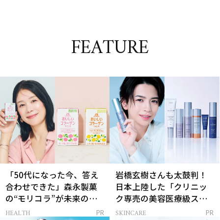
FEATURE
「50代になった今、答え
岩橋玄樹さんも太鼓判！
合わせできた」森永製菓
日本上陸した「クリニッ
の“モリコラ”が未来のキ
ク専売の美容医療級スキ
レイを連れてくる！
ンケア」
HEALTH
SKINCARE
PR
PR