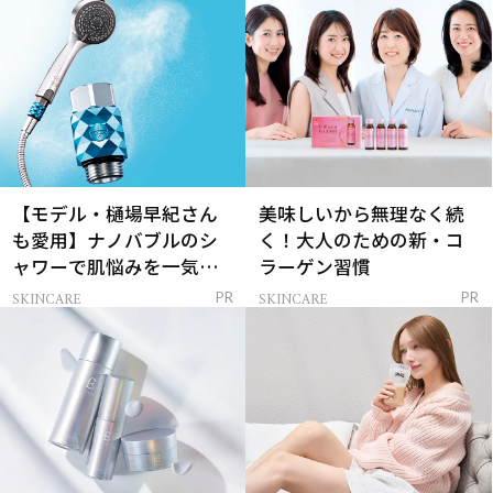
【モデル・樋場早紀さん
美味しいから無理なく続
も愛用】ナノバブルのシ
く！大人のための新・コ
ャワーで肌悩みを一気に
ラーゲン習慣
解決
SKINCARE
SKINCARE
PR
PR