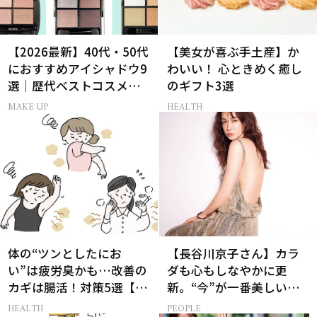
【2026最新】40代・50代
【美女が喜ぶ手土産】か
におすすめアイシャドウ9
わいい！ 心ときめく癒し
選｜歴代ベストコスメ受
のギフト3選
賞まとめ
MAKE UP
HEALTH
体の“ツンとしたにお
【長谷川京子さん】カラ
い”は疲労臭かも…改善の
ダも心もしなやかに更
カギは腸活！対策5選【医
新。“今”が一番美しい
師監修】
［特別画像集］
HEALTH
PEOPLE