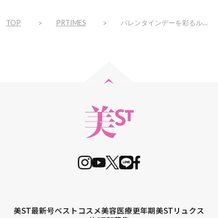
TOP
PRTIMES
バレンタインデーを彩るルージュ ディオールのスペシャル ギフト
美ST最新号
ベストコスメ
美容医療
更年期
美STリュクス