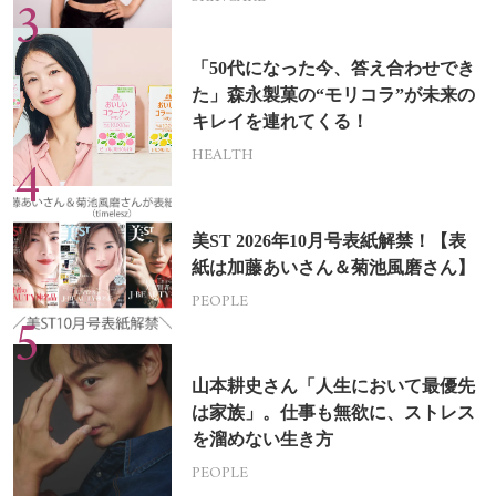
「50代になった今、答え合わせでき
た」森永製菓の“モリコラ”が未来の
キレイを連れてくる！
HEALTH
美ST 2026年10月号表紙解禁！【表
紙は加藤あいさん＆菊池風磨さん】
PEOPLE
山本耕史さん「人生において最優先
は家族」。仕事も無欲に、ストレス
を溜めない生き方
PEOPLE