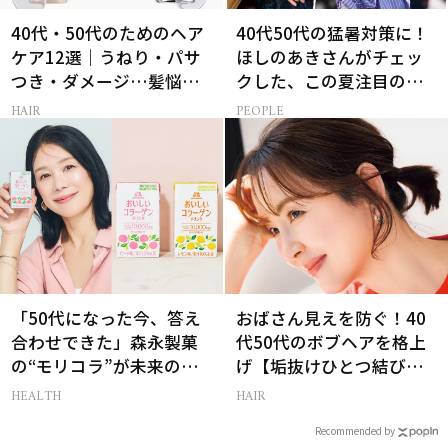
40代・50代のためのヘア
40代50代の猛暑対策に！
ケア12選｜うねり・パサ
ほしのあきさんがチェッ
つき・ダメージ…髪悩み
クした、この夏注目の暑
から選ぶベスコス受賞コ
さ対策グッズ3選
HAIR
PEOPLE
スメ
「50代になった今、答え
おばさん見えを防ぐ！40
合わせできた」森永製菓
代50代のボブヘアを格上
の“モリコラ”が未来のキ
げ【垢抜けひとつ結び】
レイを連れてくる！
のルール
HEALTH
HAIR
Recommended by