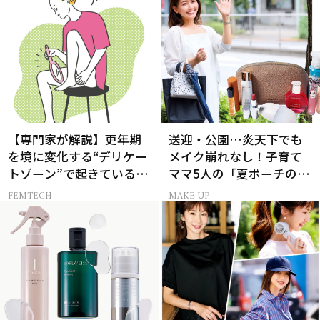
【専門家が解説】更年期
送迎・公園…炎天下でも
を境に変化する“デリケー
メイク崩れなし！子育て
トゾーン”で起きているこ
ママ5人の「夏ポーチの中
と
身」
FEMTECH
MAKE UP