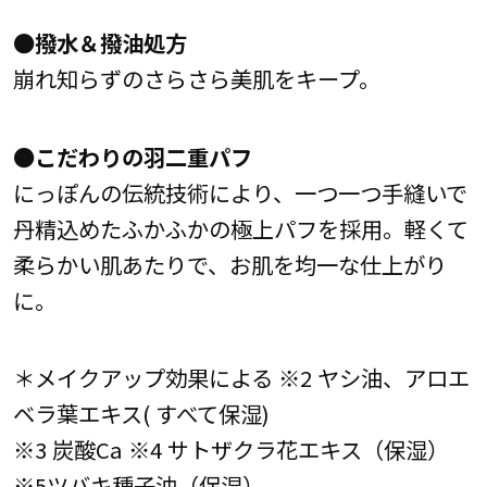
●撥水＆撥油処方
崩れ知らずのさらさら美肌をキープ。
●こだわりの羽二重パフ
にっぽんの伝統技術により、一つ一つ手縫いで
丹精込めたふかふかの極上パフを採用。軽くて
柔らかい肌あたりで、お肌を均一な仕上がり
に。
＊メイクアップ効果による ※2 ヤシ油、アロエ
ベラ葉エキス( すべて保湿)
※3 炭酸Ca ※4 サトザクラ花エキス（保湿）
※5ツバキ種子油（保湿）