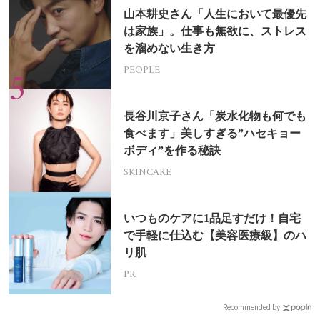
山本耕史さん「人生において最優先
は家族」。仕事も無欲に、ストレス
を溜めない生き方
PEOPLE
長谷川京子さん「炭水化物も何でも
食べます」美しすぎる”ハセキョー
ボディ”を作る秘訣
SKINCARE
いつものケアに1品足すだけ！自宅
で手軽に仕込む【美容医療級】のハ
リ肌
PR
Recommended by