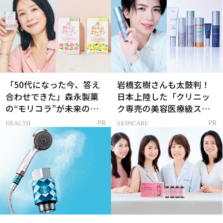
「50代になった今、答え
岩橋玄樹さんも太鼓判！
合わせできた」森永製菓
日本上陸した「クリニッ
の“モリコラ”が未来のキ
ク専売の美容医療級スキ
レイを連れてくる！
ンケア」
HEALTH
SKINCARE
PR
PR