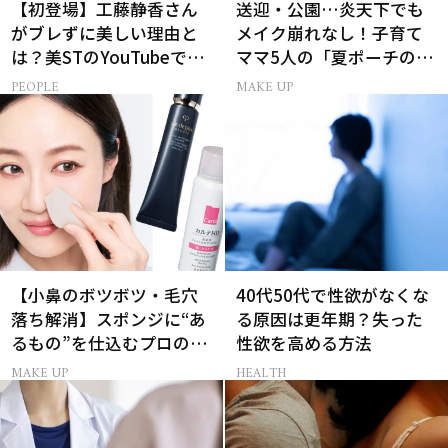
【初登場】工藤静香さん
送迎・公園…炎天下でも
がブレずに美しい理由と
メイク崩れなし！子育て
は？美STのYouTubeでは
ママ5人の「夏ポーチの中
ALL私物の「ポーチの中
身」
PEOPLE
MAKE UP
身」も大公開！
【小鼻のボツボツ・毛穴
40代50代で性欲がなくな
落ち解消】スポンジに“あ
る原因は更年期？失った
るもの”を仕込むプロの超
性欲を高める方法
簡単メイクテク
MAKE UP
HEALTH