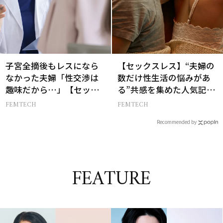
子宮全摘後もレスになら
【セックスレス】“夫婦の
なかった夫婦「性交渉は
数だけ性生活の悩みがあ
趣味だから…」【セック
る”共感を集めた人気記事
スレス AND THE CITY -女
10選
FEMTECH
FEMTECH
たちの告白-】
Recommended by
FEATURE