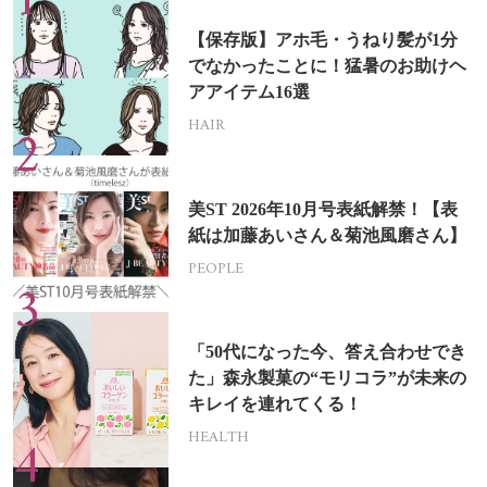
【保存版】アホ毛・うねり髪が1分
でなかったことに！猛暑のお助けヘ
アアイテム16選
HAIR
美ST 2026年10月号表紙解禁！【表
紙は加藤あいさん＆菊池風磨さん】
PEOPLE
「50代になった今、答え合わせでき
た」森永製菓の“モリコラ”が未来の
キレイを連れてくる！
HEALTH