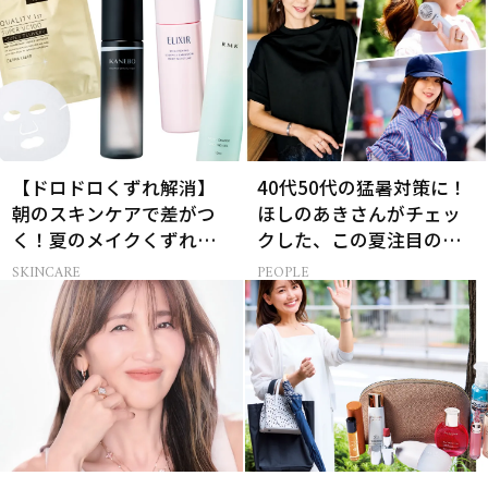
【ドロドロくずれ解消】
40代50代の猛暑対策に！
朝のスキンケアで差がつ
ほしのあきさんがチェッ
く！夏のメイクくずれ防
クした、この夏注目の暑
止術
さ対策グッズ3選
SKINCARE
PEOPLE