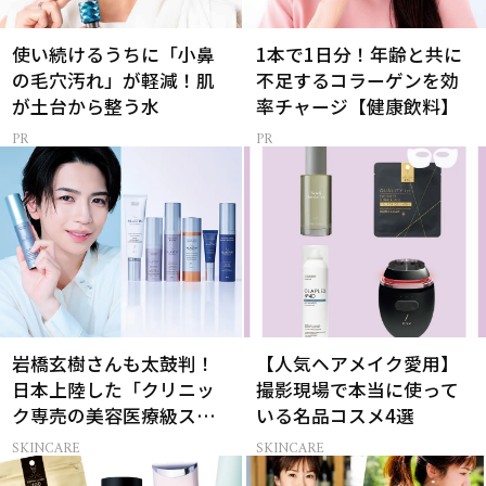
使い続けるうちに「小鼻
1本で1日分！年齢と共に
の毛穴汚れ」が軽減！肌
不足するコラーゲンを効
が土台から整う水
率チャージ【健康飲料】
岩橋玄樹さんも太鼓判！
【人気ヘアメイク愛用】
日本上陸した「クリニッ
撮影現場で本当に使って
ク専売の美容医療級スキ
いる名品コスメ4選
ンケア」
SKINCARE
SKINCARE