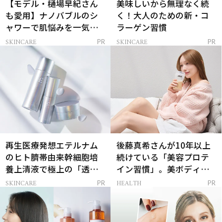
【モデル・樋場早紀さん
美味しいから無理なく続
も愛用】ナノバブルのシ
く！大人のための新・コ
ャワーで肌悩みを一気に
ラーゲン習慣
解決
SKINCARE
SKINCARE
PR
PR
再生医療発想エテルナム
後藤真希さんが10年以上
のヒト臍帯由来幹細胞培
続けている「美容プロテ
養上清液で極上の「透明
イン習慣」。美ボディを
感ハリ肌」へ
支える朝ルーティンと
SKINCARE
HEALTH
PR
PR
は？