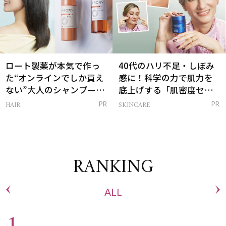
ロート製薬が本気で作っ
40代のハリ不足・しぼみ
た“オンラインでしか買え
感に！科学の力で肌力を
ない”大人のシャンプー＆
底上げする「肌密度セラ
トリートメントって？
ム」
HAIR
SKINCARE
PR
PR
RANKING
ALL