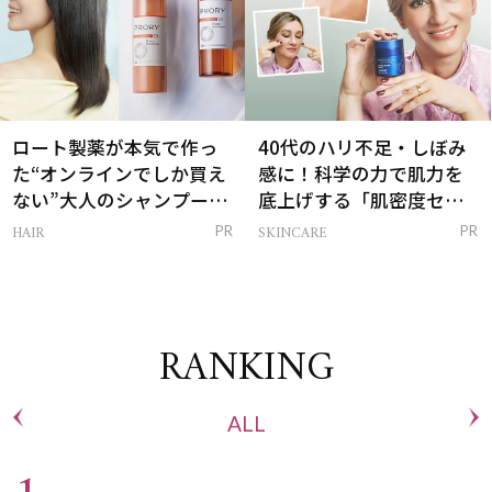
ロート製薬が本気で作っ
40代のハリ不足・しぼみ
た“オンラインでしか買え
感に！科学の力で肌力を
ない”大人のシャンプー＆
底上げする「肌密度セラ
トリートメントって？
ム」
HAIR
SKINCARE
PR
PR
RANKING
ALL