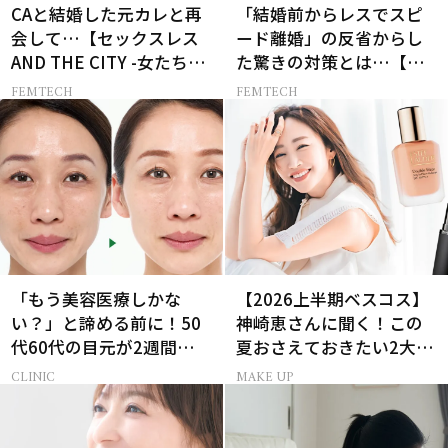
CAと結婚した元カレと再
「結婚前からレスでスピ
会して…【セックスレス
ード離婚」の反省からし
AND THE CITY -女たちの
た驚きの対策とは…【セ
告白-】
ックスレス AND THE
FEMTECH
FEMTECH
CITY -女たちの告白-】
「もう美容医療しかな
【2026上半期ベスコス】
い？」と諦める前に！50
神崎恵さんに聞く！この
代60代の目元が2週間で変
夏おさえておきたい2大メ
化した神レチノール
イクトレンド
CLINIC
MAKE UP