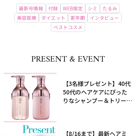
最新号情報
付録
WEB限定
シミ
たるみ
美容医療
ダイエット
更年期
インタビュー
ベストコスメ
PRESENT & EVENT
【3名様プレゼント】40代
50代のヘアケアにぴった
りなシャンプー＆トリート
メントで、うねり悩みに対
処！
【8/16まで】最新ヘアミ