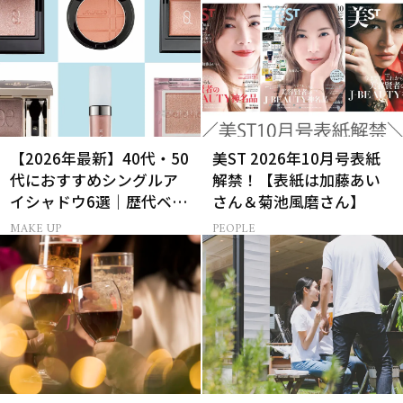
【2026年最新】40代・50
美ST 2026年10月号表紙
代におすすめシングルア
解禁！【表紙は加藤あい
イシャドウ6選｜歴代ベス
さん＆菊池風磨さん】
トコスメ受賞まとめ
MAKE UP
PEOPLE