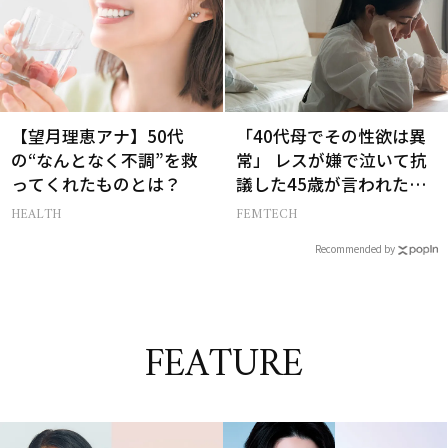
【望月理恵アナ】50代
「40代母でその性欲は異
の“なんとなく不調”を救
常」 レスが嫌で泣いて抗
ってくれたものとは？
議した45歳が言われた暴
言【セックスレス AND
HEALTH
FEMTECH
THE CITY -女たちの告
Recommended by
白-】
FEATURE