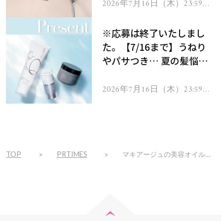
ヘアドライヤー ジュエル
2026年7月16日（木）23:59ま
で
をプレゼント！
※応募は終了いたしまし
た。【7/16まで】うねり
やパサつき… 夏の髪悩み
を解消するヘアケアアイテ
ムを13名様にプレゼン
2026年7月16日（木）23:59ま
で
ト！
TOP
PRTIMES
マキアージュの美容オイルルージュから、透け感発色とうるおいでぷっくり唇を叶える限定カラー登場 ～2021年3月21日（日）限定発売～