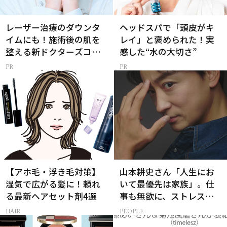
レーザー治療のダウンタ
ヘッドスパで「頭皮がキ
イムにも！施術後の肌を
レイ」と褒められた！実
整える新ドクターズコス
感した“水の大切さ”
メ
【アホ毛・浮き毛対策】
山本耕史さん「人生にお
湿気で広がる髪に！頼れ
いて最優先は家族」。仕
る最新ヘアセット剤4選
事も無欲に、ストレスを
溜めない生き方
HAIR
PEOPLE