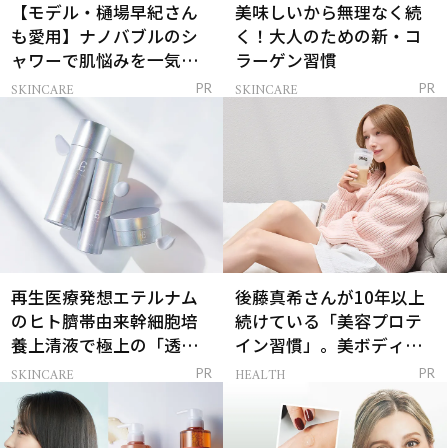
【モデル・樋場早紀さん
美味しいから無理なく続
も愛用】ナノバブルのシ
く！大人のための新・コ
ャワーで肌悩みを一気に
ラーゲン習慣
解決
SKINCARE
SKINCARE
PR
PR
再生医療発想エテルナム
後藤真希さんが10年以上
のヒト臍帯由来幹細胞培
続けている「美容プロテ
養上清液で極上の「透明
イン習慣」。美ボディを
感ハリ肌」へ
支える朝ルーティンと
SKINCARE
HEALTH
PR
PR
は？