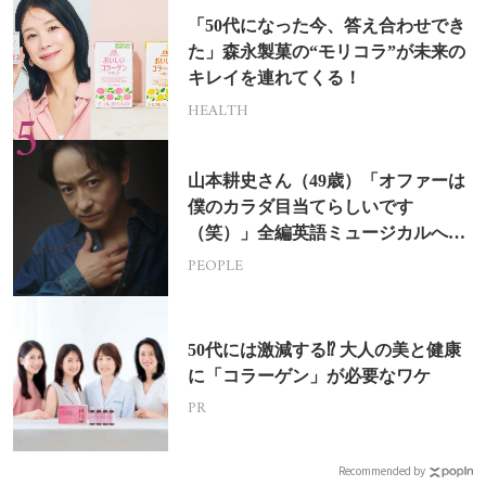
「50代になった今、答え合わせでき
た」森永製菓の“モリコラ”が未来の
キレイを連れてくる！
HEALTH
山本耕史さん（49歳）「オファーは
僕のカラダ目当てらしいです
（笑）」全編英語ミュージカルへの
挑戦
PEOPLE
50代には激減する⁉ 大人の美と健康
に「コラーゲン」が必要なワケ
PR
Recommended by