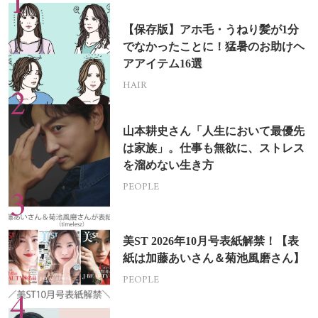
【保存版】アホ毛・うねり髪が1分
でなかったことに！猛暑のお助けヘ
アアイテム16選
HAIR
山本耕史さん「人生において最優先
は家族」。仕事も無欲に、ストレス
を溜めない生き方
PEOPLE
美ST 2026年10月号表紙解禁！【表
紙は加藤あいさん＆菊池風磨さん】
PEOPLE