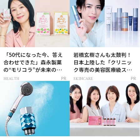
「50代になった今、答え
岩橋玄樹さんも太鼓判！
合わせできた」森永製菓
日本上陸した「クリニッ
の“モリコラ”が未来のキ
ク専売の美容医療級スキ
レイを連れてくる！
ンケア」
HEALTH
SKINCARE
PR
PR