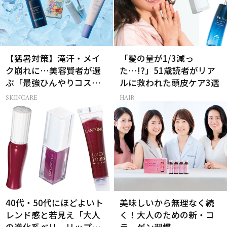
【猛暑対策】滝汗・メイ
「髪の量が1/3減っ
ク崩れに…美容賢者が選
た…!?」51歳読者がリア
ぶ「最強ひんやりコス
ルに救われた頭皮ケア3選
メ」26選
SKINCARE
HAIR
40代・50代にほどよいト
美味しいから無理なく続
レンド感と若見え「大人
く！大人のための新・コ