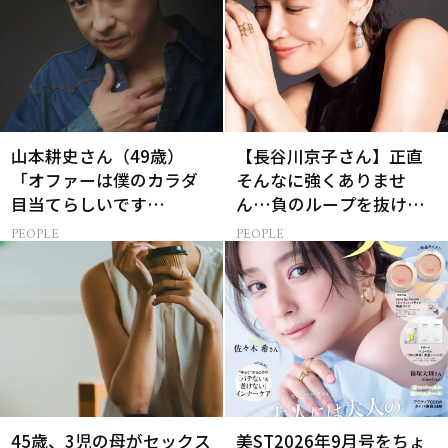
山本耕史さん（49歳）
【長谷川京子さん】正直
「オファーは僕のカラダ
そんなに強くありませ
目当てらしいです
ん…負のループを抜ける
（笑）」全編英語ミュー
15分の習慣とは?
PEOPLE
PEOPLE
ジカルへの挑戦
45歳、3児の母がセックス
美ST2026年9月号をちょ