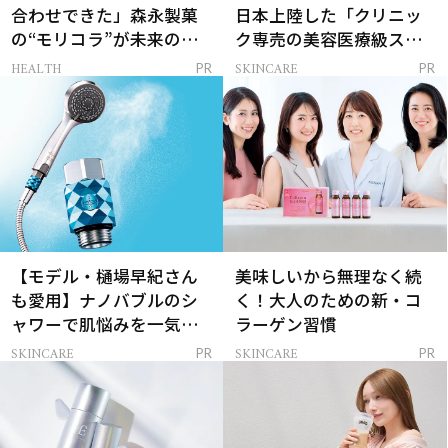
合わせできた」森永製菓
日本上陸した「クリニッ
の“モリコラ”が未来のキ
ク専売の美容医療級スキ
レイを連れてくる！
ンケア」
HEALTH
SKINCARE
PR
PR
【モデル・樋場早紀さん
美味しいから無理なく続
も愛用】ナノバブルのシ
く！大人のための新・コ
ャワーで肌悩みを一気に
ラーゲン習慣
解決
SKINCARE
SKINCARE
PR
PR