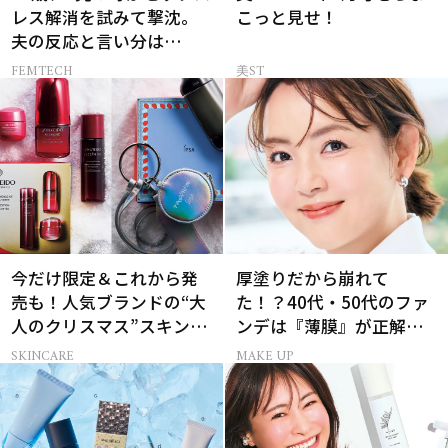
レス解消を試みて撃沈。
こっと見せ！
夫の反応と言い分は…
FEMTECH
美ST
今だけ限定＆これから発
厚塗りだから崩れて
売も！人気ブランドの“大
た！？40代・50代のファ
人のクリスマス”スキンケ
ンデは『薄膜』が正解で
アキット15選
した
SKINCARE
MAKE UP