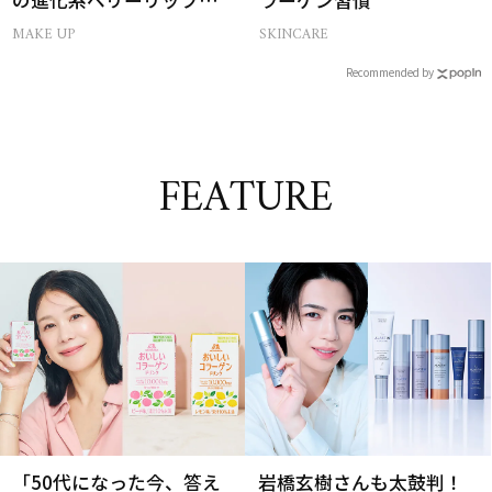
の進化系ベリーリップ」6
ラーゲン習慣
選
MAKE UP
SKINCARE
Recommended by
FEATURE
「50代になった今、答え
岩橋玄樹さんも太鼓判！