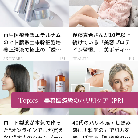
再生医療発想エテルナム
後藤真希さんが10年以上
のヒト臍帯由来幹細胞培
続けている「美容プロテ
養上清液で極上の「透明
イン習慣」。美ボディを
感ハリ肌」へ
支える朝ルーティンと
SKINCARE
HEALTH
PR
PR
は？
Topics
美容医療級のハリ肌ケア
【PR】
ロート製薬が本気で作っ
40代のハリ不足・しぼみ
た“オンラインでしか買え
感に！科学の力で肌力を
ない”大人のシャンプー＆
底上げする「肌密度セラ