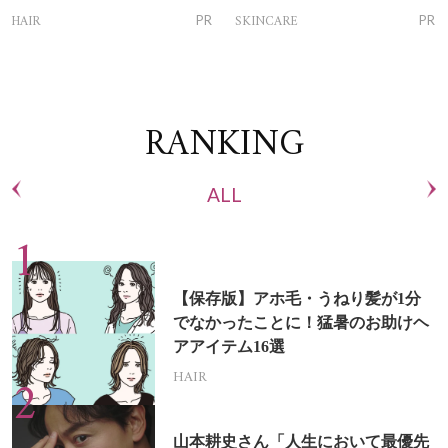
トリートメントって？
ム」
HAIR
SKINCARE
PR
PR
RANKING
ALL
【保存版】アホ毛・うねり髪が1分
でなかったことに！猛暑のお助けヘ
アアイテム16選
HAIR
山本耕史さん「人生において最優先