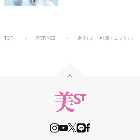
で
ト！
TOP
PRTIMES
進化した「AI 肌チェック」機能が「LISSAGE」のウェブサイトに導入