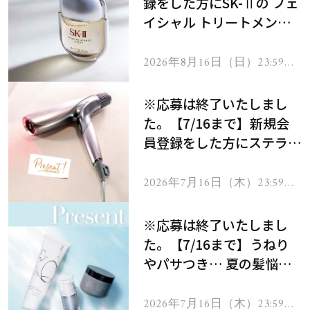
録をした方にSK-Ⅱの フェ
イシャル トリートメント
セラムをプレゼント！
2026年8月16日（日）23:59ま
で
※応募は終了いたしまし
た。【7/16まで】新規会
員登録をした方にステラボ
ーテのシャインリバース
ヘアドライヤー ジュエル
2026年7月16日（木）23:59ま
で
をプレゼント！
※応募は終了いたしまし
た。【7/16まで】うねり
やパサつき… 夏の髪悩み
を解消するヘアケアアイテ
ムを13名様にプレゼン
2026年7月16日（木）23:59ま