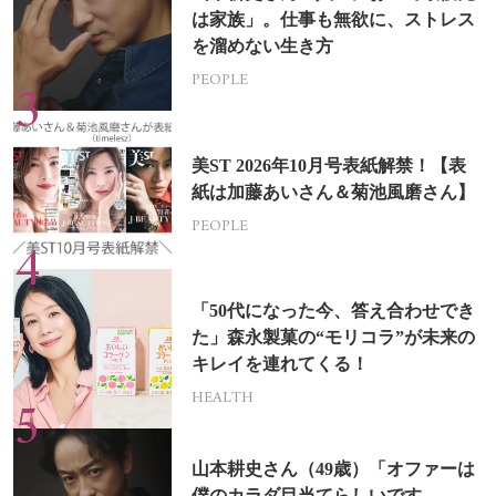
は家族」。仕事も無欲に、ストレス
を溜めない生き方
PEOPLE
美ST 2026年10月号表紙解禁！【表
紙は加藤あいさん＆菊池風磨さん】
PEOPLE
「50代になった今、答え合わせでき
た」森永製菓の“モリコラ”が未来の
キレイを連れてくる！
HEALTH
山本耕史さん（49歳）「オファーは
僕のカラダ目当てらしいです