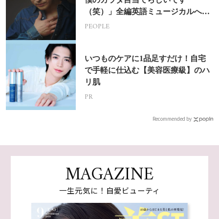
（笑）」全編英語ミュージカルへの
挑戦
PEOPLE
いつものケアに1品足すだけ！自宅
で手軽に仕込む【美容医療級】のハ
リ肌
PR
Recommended by
MAGAZINE
一生元気に！自愛ビューティ