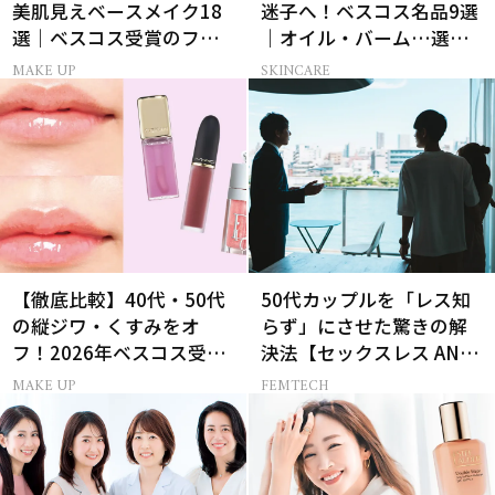
美肌見えベースメイク18
迷子へ！ベスコス名品9選
選｜ベスコス受賞のファ
｜オイル・バーム…選び
ンデ・下地・パウダー
方の正解は？
MAKE UP
SKINCARE
【徹底比較】40代・50代
50代カップルを「レス知
の縦ジワ・くすみをオ
らず」にさせた驚きの解
フ！2026年ベスコス受賞
決法【セックスレス AND
リキッドルージュ3選
THE CITY -女たちの告
MAKE UP
FEMTECH
白-】