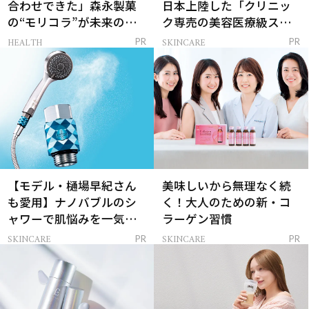
合わせできた」森永製菓
日本上陸した「クリニッ
の“モリコラ”が未来のキ
ク専売の美容医療級スキ
レイを連れてくる！
ンケア」
HEALTH
SKINCARE
PR
PR
【モデル・樋場早紀さん
美味しいから無理なく続
も愛用】ナノバブルのシ
く！大人のための新・コ
ャワーで肌悩みを一気に
ラーゲン習慣
解決
SKINCARE
SKINCARE
PR
PR