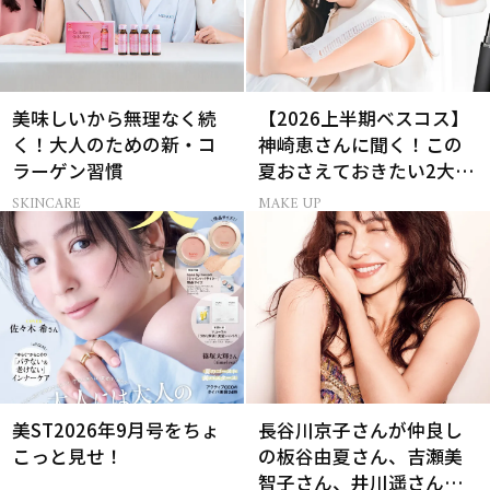
美味しいから無理なく続
【2026上半期ベスコス】
く！大人のための新・コ
神崎恵さんに聞く！この
ラーゲン習慣
夏おさえておきたい2大メ
イクトレンド
SKINCARE
MAKE UP
美ST2026年9月号をちょ
長谷川京子さんが仲良し
こっと見せ！
の板谷由夏さん、吉瀬美
智子さん、井川遥さんと