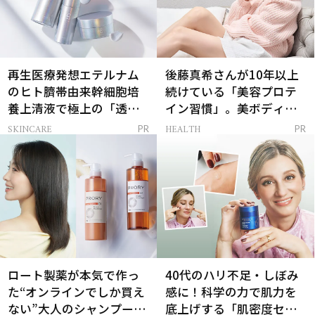
再生医療発想エテルナム
後藤真希さんが10年以上
のヒト臍帯由来幹細胞培
続けている「美容プロテ
養上清液で極上の「透明
イン習慣」。美ボディを
感ハリ肌」へ
支える朝ルーティンと
SKINCARE
HEALTH
PR
PR
は？
ロート製薬が本気で作っ
40代のハリ不足・しぼみ
た“オンラインでしか買え
感に！科学の力で肌力を
ない”大人のシャンプー＆
底上げする「肌密度セラ