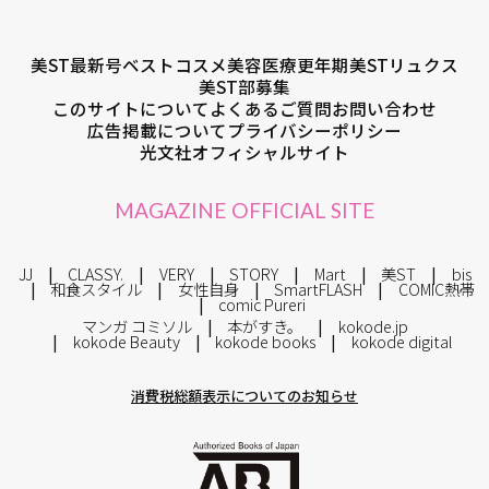
美ST最新号
ベストコスメ
美容医療
更年期
美STリュクス
美ST部募集
このサイトについて
よくあるご質問
お問い合わせ
広告掲載について
プライバシーポリシー
光文社オフィシャルサイト
MAGAZINE OFFICIAL SITE
JJ
CLASSY.
VERY
STORY
Mart
美ST
bis
和食スタイル
女性自身
SmartFLASH
COMIC熱帯
comic Pureri
マンガ コミソル
本がすき。
kokode.jp
kokode Beauty
kokode books
kokode digital
消費税総額表示についてのお知らせ