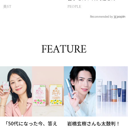
集まる理由は…
美ST
PEOPLE
Recommended by
FEATURE
「50代になった今、答え
岩橋玄樹さんも太鼓判！