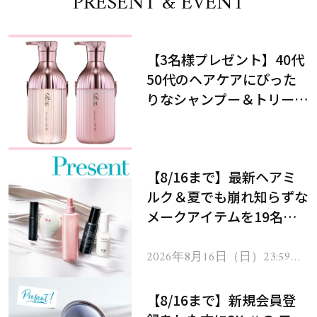
PRESENT & EVENT
【3名様プレゼント】40代
50代のヘアケアにぴった
りなシャンプー＆トリート
メントで、うねり悩みに対
処！
【8/16まで】最新ヘアミ
ルク＆夏でも崩れ知らずな
メークアイテムを19名様
にプレゼント！
2026年8月16日（日）23:59ま
で
【8/16まで】新規会員登