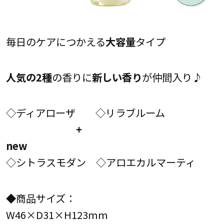
毎日のケアにつかえる
大容量
タイプ
人気の2種
の香りに
新しい香り
が仲間入り♪
◇ディアローザ ◇リラブルーム
+
new
◇シトラスモダン ◇アロエカルマーティ
◆商品サイズ：
W46×D31×H123mm