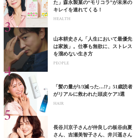
た」森永製菓の“モリコラ”が未来の
キレイを連れてくる！
HEALTH
山本耕史さん「人生において最優先
は家族」。仕事も無欲に、ストレス
を溜めない生き方
PEOPLE
「髪の量が1/3減った…!?」51歳読者
がリアルに救われた頭皮ケア3選
HAIR
長谷川京子さんが仲良しの板谷由夏
さん、吉瀬美智子さん、井川遥さん