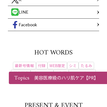
LINE
Facebook
HOT WORDS
最新号情報
付録
WEB限定
シミ
たるみ
美容医療
ダイエット
更年期
インタビュー
Topics
美容医療級のハリ肌ケア
【PR】
ベストコスメ
PRESENT & EVENT