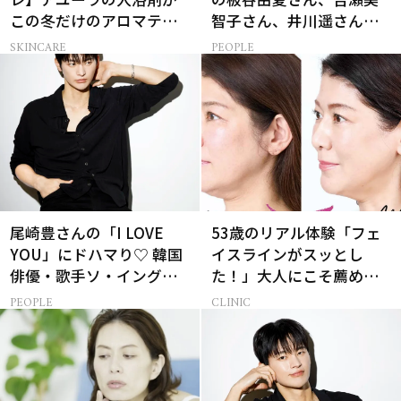
この冬だけのアロマティ
智子さん、井川遥さんと
ックハーブの香りに
集まる理由は…
SKINCARE
PEOPLE
尾崎豊さんの「I LOVE
53歳のリアル体験「フェ
YOU」にドハマり♡ 韓国
イスラインがスッとし
俳優・歌手ソ・イングク
た！」大人にこそ薦めた
さんの音楽がすべての人
い脂肪溶解注射とは
PEOPLE
CLINIC
生って？