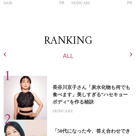
トリートメントって？
ム」
HAIR
SKINCARE
PR
PR
RANKING
ALL
長谷川京子さん「炭水化物も何でも
食べます」美しすぎる”ハセキョー
ボディ”を作る秘訣
SKINCARE
「50代になった今、答え合わせでき