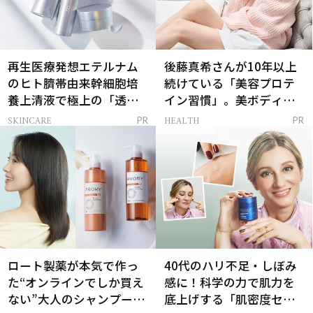
再生医療発想エテルナム
後藤真希さんが10年以上
のヒト臍帯由来幹細胞培
続けている「美容プロテ
養上清液で極上の「透明
イン習慣」。美ボディを
感ハリ肌」へ
支える朝ルーティンと
SKINCARE
HEALTH
PR
PR
は？
ロート製薬が本気で作っ
40代のハリ不足・しぼみ
た“オンラインでしか買え
感に！科学の力で肌力を
ない”大人のシャンプー＆
底上げする「肌密度セラ