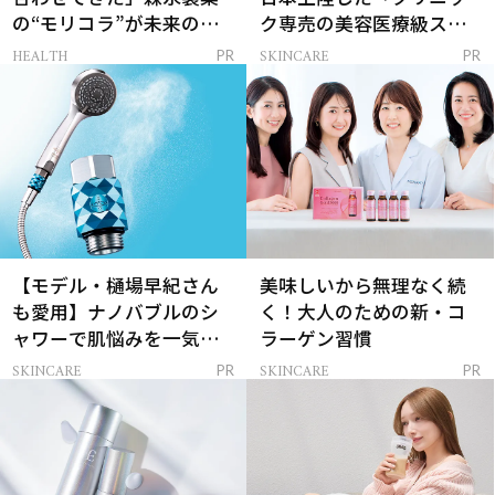
の“モリコラ”が未来のキ
ク専売の美容医療級スキ
レイを連れてくる！
ンケア」
HEALTH
SKINCARE
PR
PR
【モデル・樋場早紀さん
美味しいから無理なく続
も愛用】ナノバブルのシ
く！大人のための新・コ
ャワーで肌悩みを一気に
ラーゲン習慣
解決
SKINCARE
SKINCARE
PR
PR