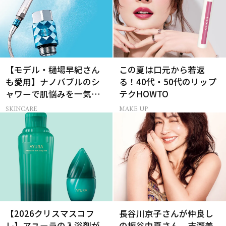
【モデル・樋場早紀さん
この夏は口元から若返
も愛用】ナノバブルのシ
る！40代・50代のリップ
ャワーで肌悩みを一気に
テクHOWTO
解決
SKINCARE
MAKE UP
【2026クリスマスコフ
長谷川京子さんが仲良し
レ】アユーラの入浴剤が
の板谷由夏さん、吉瀬美