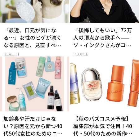
「最近、口元が気にな
「後悔してもいい」72万
る…」女性のヒゲが濃く
人の頂点から歌手へ——
なる原因と、見直すべき
ソ・イングクさんがコツ
生活習慣［医師監修］
コツ頑張れる原動力とは
HEALTH
PEOPLE
加齢臭や汗だけじゃな
【秋のバズコスメ予報】
い？原因を元から断つ40
編集部が本気で注目！40
代50代女性のためのニオ
代・50代のための新作ス