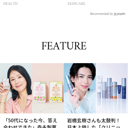
イケア
キンケア4選
HEALTH
SKINCARE
Recommended by
FEATURE
「50代になった今、答え
岩橋玄樹さんも太鼓判！
合わせできた」森永製菓
日本上陸した「クリニッ