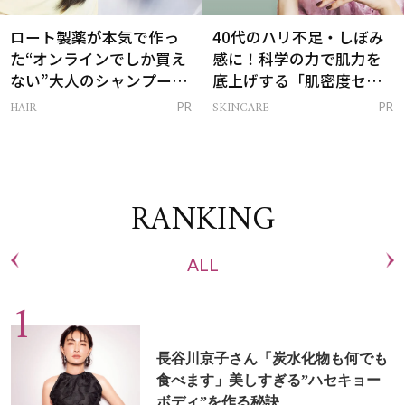
ロート製薬が本気で作っ
40代のハリ不足・しぼみ
た“オンラインでしか買え
感に！科学の力で肌力を
ない”大人のシャンプー＆
底上げする「肌密度セラ
トリートメントって？
ム」
HAIR
SKINCARE
PR
PR
RANKING
ALL
長谷川京子さん「炭水化物も何でも
食べます」美しすぎる”ハセキョー
ボディ”を作る秘訣