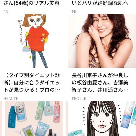
さん(54歳)のリアル美容
いとハリが絶好調な肌へ
【タイプ別ダイエット診
長谷川京子さんが仲良し
断】自分に合うダイエッ
の板谷由夏さん、吉瀬美
トが見つかる！プロの教
智子さん、井川遥さんと
える体質別ダイエット方
集まる理由は…
HEALTH
PEOPLE
法