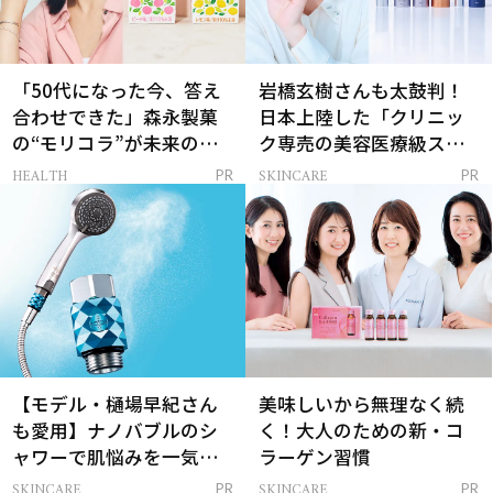
「50代になった今、答え
岩橋玄樹さんも太鼓判！
合わせできた」森永製菓
日本上陸した「クリニッ
の“モリコラ”が未来のキ
ク専売の美容医療級スキ
レイを連れてくる！
ンケア」
HEALTH
SKINCARE
PR
PR
【モデル・樋場早紀さん
美味しいから無理なく続
も愛用】ナノバブルのシ
く！大人のための新・コ
ャワーで肌悩みを一気に
ラーゲン習慣
解決
SKINCARE
SKINCARE
PR
PR