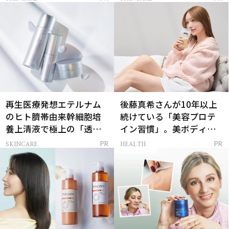
再生医療発想エテルナム
後藤真希さんが10年以上
のヒト臍帯由来幹細胞培
続けている「美容プロテ
養上清液で極上の「透明
イン習慣」。美ボディを
感ハリ肌」へ
支える朝ルーティンと
SKINCARE
HEALTH
PR
PR
は？