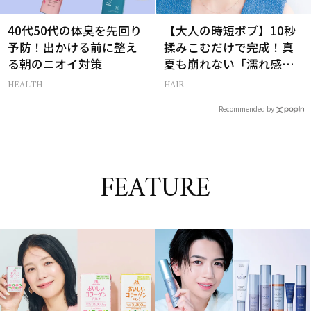
40代50代の体臭を先回り
【大人の時短ボブ】10秒
予防！出かける前に整え
揉みこむだけで完成！真
る朝のニオイ対策
夏も崩れない「濡れ感ハ
ンサムヘア」
HEALTH
HAIR
Recommended by
FEATURE