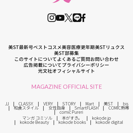
美ST最新号
ベストコスメ
美容医療
更年期
美STリュクス
美ST部募集
このサイトについて
よくあるご質問
お問い合わせ
広告掲載について
プライバシーポリシー
光文社オフィシャルサイト
MAGAZINE OFFICIAL SITE
JJ
CLASSY.
VERY
STORY
Mart
美ST
bis
和食スタイル
女性自身
SmartFLASH
COMIC熱帯
comic Pureri
マンガ コミソル
本がすき。
kokode.jp
kokode Beauty
kokode books
kokode digital