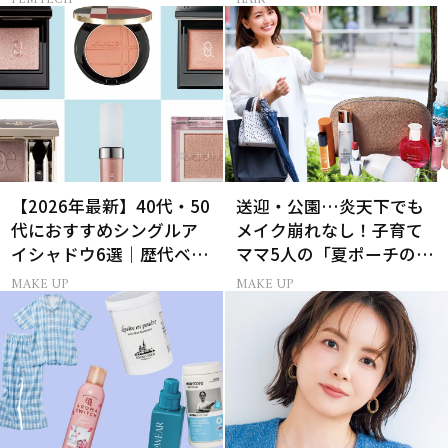
【2026年最新】40代・50
送迎・公園…炎天下でも
代におすすめシングルア
メイク崩れなし！子育て
イシャドウ6選｜歴代ベス
ママ5人の「夏ポーチの中
トコスメ受賞まとめ
身」
MAKE UP
MAKE UP