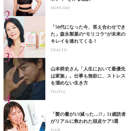
SKINCARE
「50代になった今、答え合わせでき
た」森永製菓の“モリコラ”が未来の
キレイを連れてくる！
HEALTH
山本耕史さん「人生において最優先
は家族」。仕事も無欲に、ストレス
を溜めない生き方
PEOPLE
「髪の量が1/3減った…!?」51歳読者
がリアルに救われた頭皮ケア3選
HAIR