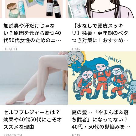
加齢臭や汗だけじゃな
【水なしで頭皮スッキ
い？原因を元から断つ40
リ】猛暑・更年期のベタ
代50代女性のためのニオ
つき対策に！おすすめ最
イケア
新ドライシャンプー4選
HEALTH
HAIR
セルフプレジャーとは？
夏の髪…「やまんば＆落
効果や40代50代にこそオ
ち武者」になってない？
ススメな理由
40代・50代の髪悩みをレ
スキューする裏ワザ
FEMTECH
HAIR