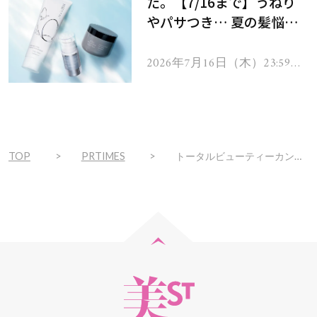
た。【7/16まで】うねり
やパサつき… 夏の髪悩み
を解消するヘアケアアイテ
ムを13名様にプレゼン
2026年7月16日（木）23:59ま
で
ト！
TOP
PRTIMES
トータルビューティーカンパニーukaは11月27日(金)、ukainn限定のlimited edition・uka Amulet series ukainn gentei pake を発売。