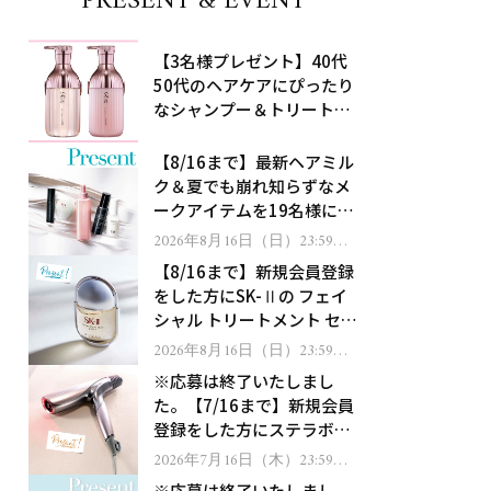
PRESENT & EVENT
【3名様プレゼント】40代
50代のヘアケアにぴったり
なシャンプー＆トリートメ
ントで、うねり悩みに対
処！
【8/16まで】最新ヘアミル
ク＆夏でも崩れ知らずなメ
ークアイテムを19名様にプ
レゼント！
2026年8月16日（日）23:59ま
で
【8/16まで】新規会員登録
をした方にSK-Ⅱの フェイ
シャル トリートメント セラ
ムをプレゼント！
2026年8月16日（日）23:59ま
で
※応募は終了いたしまし
た。【7/16まで】新規会員
登録をした方にステラボー
テのシャインリバース ヘア
2026年7月16日（木）23:59ま
で
ドライヤー ジュエルをプレ
※応募は終了いたしまし