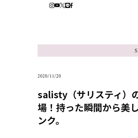
S
2020/11/20
salisty（サリステ
場！持った瞬間から美
ンク。