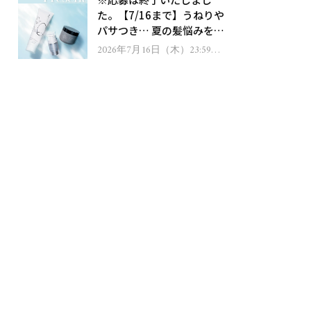
ゼント！
た。【7/16まで】うねりや
パサつき… 夏の髪悩みを解
消するヘアケアアイテムを
2026年7月16日（木）23:59ま
で
13名様にプレゼント！