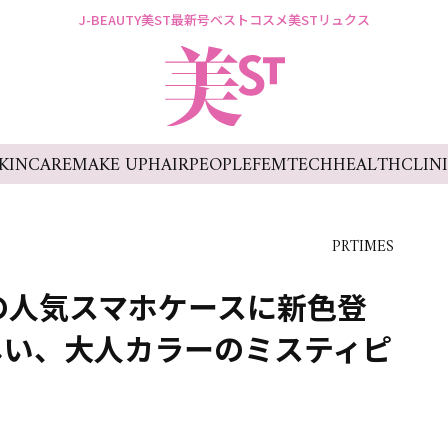
J-BEAUTY
美ST最新号
ベストコスメ
美STリュクス
KINCARE
MAKE UP
HAIR
PEOPLE
FEMTECH
HEALTH
CLIN
PRTIMES
ィ）の人気スマホケースに新色登
しい、大人カラーのミスティピ