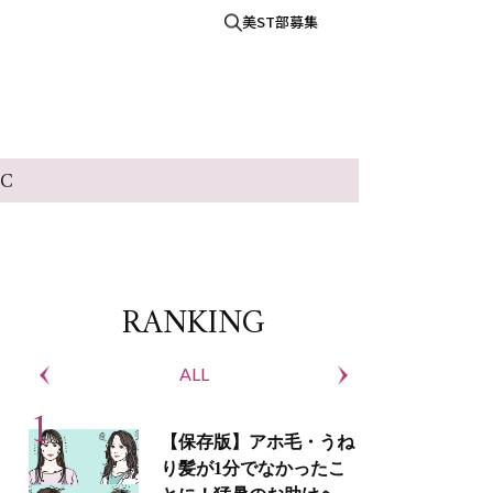
美ST部募集
IC
RANKING
ALL
S
【保存版】アホ毛・うね
り髪が1分でなかったこ