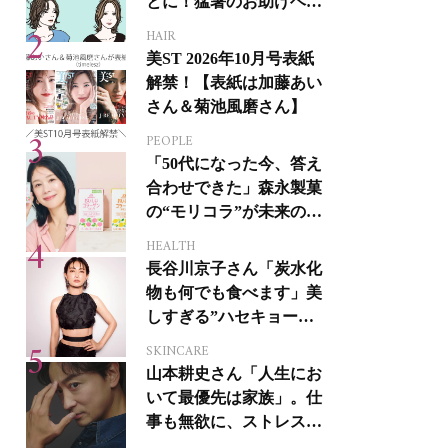
とに！猛暑のお助けヘア
アイテム16選
HAIR
美ST 2026年10月号表紙
解禁！【表紙は加藤あい
さん＆菊池風磨さん】
PEOPLE
「50代になった今、答え
合わせできた」森永製菓
の“モリコラ”が未来のキ
レイを連れてくる！
HEALTH
長谷川京子さん「炭水化
物も何でも食べます」美
しすぎる”ハセキョーボ
ディ”を作る秘訣
SKINCARE
山本耕史さん「人生にお
いて最優先は家族」。仕
事も無欲に、ストレスを
溜めない生き方