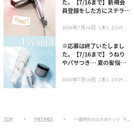
た。【7/16まで】新規会
員登録をした方にステラボ
ーテのシャインリバース
ヘアドライヤー ジュエル
2026年7月16日（木）23:59ま
で
をプレゼント！
※応募は終了いたしまし
た。【7/16まで】うねり
やパサつき… 夏の髪悩み
を解消するヘアケアアイテ
ムを13名様にプレゼン
2026年7月16日（木）23:59ま
で
ト！
TOP
PRTIMES
一週間分のロカボナッツ「FYTTEダイエット＆ヘルス大賞2020ヘルシーおやつ部門」第1位受賞記念パッケージ発売。