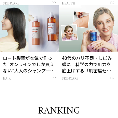
感ハリ肌」へ
支える朝ルーティンと
SKINCARE
HEALTH
PR
PR
は？
ロート製薬が本気で作っ
40代のハリ不足・しぼみ
た“オンラインでしか買え
感に！科学の力で肌力を
ない”大人のシャンプー＆
底上げする「肌密度セラ
トリートメントって？
ム」
HAIR
SKINCARE
PR
PR
RANKING