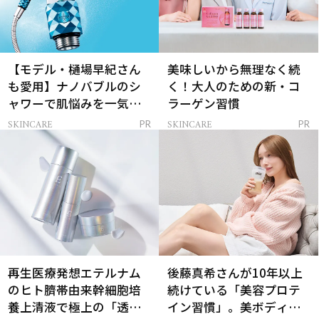
【モデル・樋場早紀さん
美味しいから無理なく続
も愛用】ナノバブルのシ
く！大人のための新・コ
ャワーで肌悩みを一気に
ラーゲン習慣
解決
SKINCARE
SKINCARE
PR
PR
再生医療発想エテルナム
後藤真希さんが10年以上
のヒト臍帯由来幹細胞培
続けている「美容プロテ
養上清液で極上の「透明
イン習慣」。美ボディを