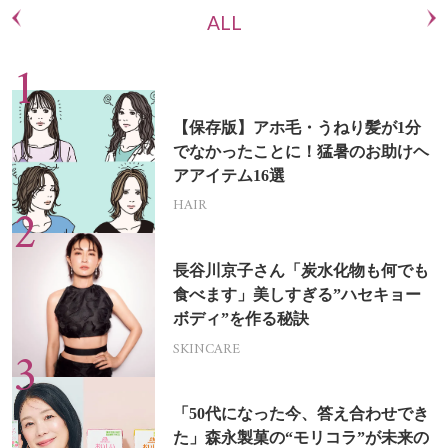
ALL
【保存版】アホ毛・うねり髪が1分
でなかったことに！猛暑のお助けヘ
アアイテム16選
HAIR
長谷川京子さん「炭水化物も何でも
食べます」美しすぎる”ハセキョー
ボディ”を作る秘訣
SKINCARE
「50代になった今、答え合わせでき
た」森永製菓の“モリコラ”が未来の