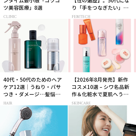
ンタイム最小限「コツコ
【性の遍歴】。50代にな
ツ美容医療」8選
り「手をつなぎたい」と
願う理由とは
CLINIC
FEMTECH
40代・50代のためのヘア
【2026年8月発売】新作
ケア12選｜うねり・パサ
コスメ10選 – シワ名品新
つき・ダメージ…髪悩み
作＆化粧水で夏肌へうる
から選ぶベスコス受賞コ
おいチャージ
HAIR
SKINCARE
スメ