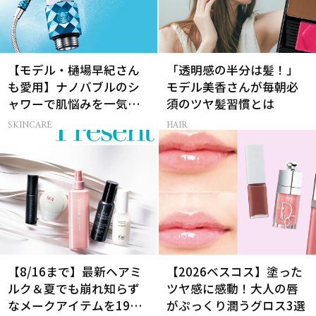
【モデル・樋場早紀さん
「透明感の半分は髪！」
も愛用】ナノバブルのシ
モデル美香さんが毎朝必
ャワーで肌悩みを一気に
須のツヤ髪習慣とは
解決
SKINCARE
HAIR
【8/16まで】最新ヘアミ
【2026ベスコス】塗った
ルク＆夏でも崩れ知らず
ツヤ感に感動！大人の唇
なメークアイテムを19名
がぷっくり潤うグロス3選