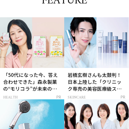
FEATURE
「50代になった今、答え
岩橋玄樹さんも太鼓判！
合わせできた」森永製菓
日本上陸した「クリニッ
の“モリコラ”が未来のキ
ク専売の美容医療級スキ
レイを連れてくる！
ンケア」
HEALTH
SKINCARE
PR
PR