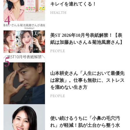
キレイを連れてくる！
HEALTH
美ST 2026年10月号表紙解禁！【表
紙は加藤あいさん＆菊池風磨さん】
PEOPLE
山本耕史さん「人生において最優先
は家族」。仕事も無欲に、ストレス
を溜めない生き方
PEOPLE
使い続けるうちに「小鼻の毛穴汚
れ」が軽減！肌が土台から整う水