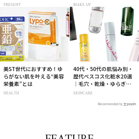
様にプレゼント！
PRESENT
MAKE UP
美ST世代におすすめ！ゆ
40代・50代の肌悩み別・
らがない肌を叶える“美容
歴代ベスコス化粧水20選
栄養素”とは
｜毛穴・乾燥・ゆらぎな
ど
HEALTH
SKINCARE
Recommended by