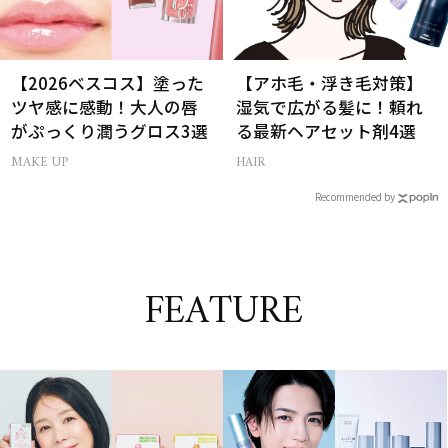
【2026ベスコス】塗った
【アホ毛・浮き毛対策】
ツヤ感に感動！大人の唇
湿気で広がる髪に！頼れ
がぷっくり潤うグロス3選
る最新ヘアセット剤4選
MAKE UP
HAIR
Recommended by
FEATURE