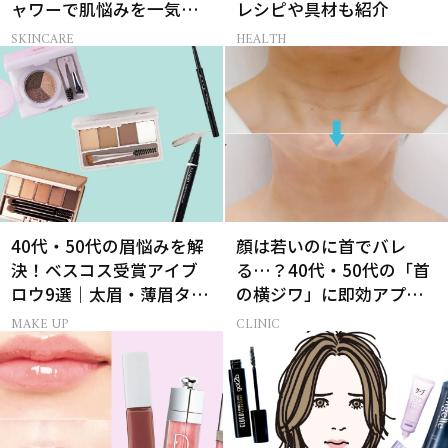
ャワーで肌悩みを一気に
レシピや具材も紹介
解決
SKINCARE
HEALTH
40代・50代の眉悩みを解
顔は若いのに首でバレ
決！ベスコス受賞アイブ
る…？40代・50代の「首
ロウ9選｜太眉・薄眉タイ
の横ジワ」に即効アプロ
プ別の描き方
ーチする最新美容医療と
MAKE UP
CLINIC
は