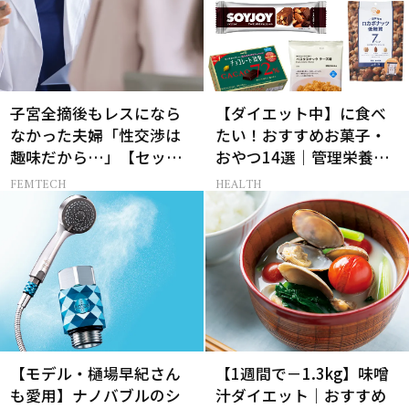
子宮全摘後もレスになら
【ダイエット中】に食べ
なかった夫婦「性交渉は
たい！おすすめお菓子・
趣味だから…」【セック
おやつ14選｜管理栄養士
スレス AND THE CITY -女
監修
FEMTECH
HEALTH
たちの告白-】
【モデル・樋場早紀さん
【1週間で－1.3kg】味噌
も愛用】ナノバブルのシ
汁ダイエット｜おすすめ