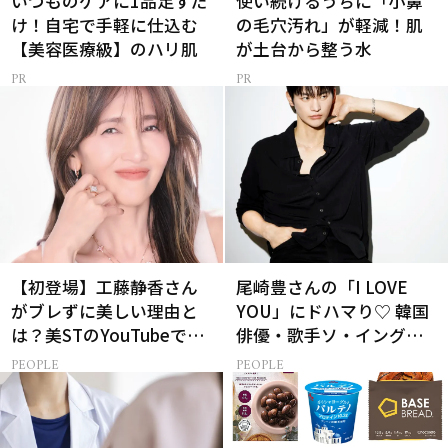
いつものケアに1品足すだ
使い続けるうちに「小鼻
け！自宅で手軽に仕込む
の毛穴汚れ」が軽減！肌
【美容医療級】のハリ肌
が土台から整う水
【初登場】工藤静香さん
尾崎豊さんの「I LOVE
がブレずに美しい理由と
YOU」にドハマり♡ 韓国
は？美STのYouTubeでは
俳優・歌手ソ・イングク
ALL私物の「ポーチの中
さんの音楽がすべての人
PEOPLE
PEOPLE
身」も大公開！
生って？