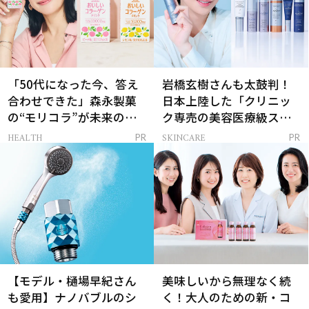
「50代になった今、答え
岩橋玄樹さんも太鼓判！
合わせできた」森永製菓
日本上陸した「クリニッ
の“モリコラ”が未来のキ
ク専売の美容医療級スキ
レイを連れてくる！
ンケア」
HEALTH
SKINCARE
PR
PR
【モデル・樋場早紀さん
美味しいから無理なく続
も愛用】ナノバブルのシ
く！大人のための新・コ