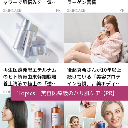
ャワーで肌悩みを一気に
ラーゲン習慣
解決
SKINCARE
SKINCARE
PR
PR
再生医療発想エテルナム
後藤真希さんが10年以上
のヒト臍帯由来幹細胞培
続けている「美容プロテ
養上清液で極上の「透明
イン習慣」。美ボディを
感ハリ肌」へ
支える朝ルーティンと
Topics
美容医療級のハリ肌ケア
SKINCARE
HEALTH
【PR】
PR
PR
は？