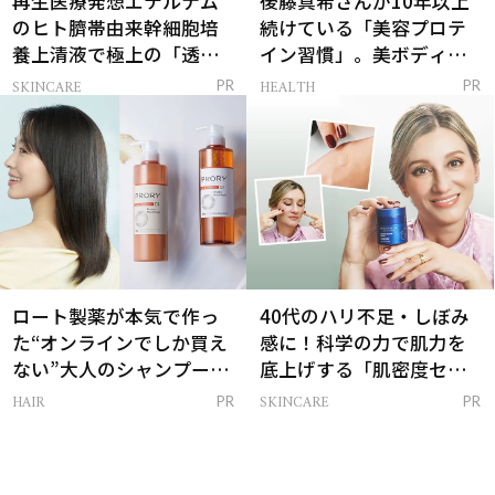
再生医療発想エテルナム
後藤真希さんが10年以上
のヒト臍帯由来幹細胞培
続けている「美容プロテ
養上清液で極上の「透明
イン習慣」。美ボディを
感ハリ肌」へ
支える朝ルーティンと
SKINCARE
HEALTH
PR
PR
は？
ロート製薬が本気で作っ
40代のハリ不足・しぼみ
た“オンラインでしか買え
感に！科学の力で肌力を
ない”大人のシャンプー＆
底上げする「肌密度セラ
トリートメントって？
ム」
HAIR
SKINCARE
PR
PR