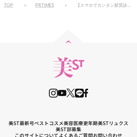
TOP
PRTIMES
【スマホでカンタン髪質診断！】一人ひとりの髪質・ダメージに合わせて最適な温度で乾かせる高機能ドライヤーが新発売！
美ST最新号
ベストコスメ
美容医療
更年期
美STリュクス
美ST部募集
このサイトについて
よくあるご質問
お問い合わせ