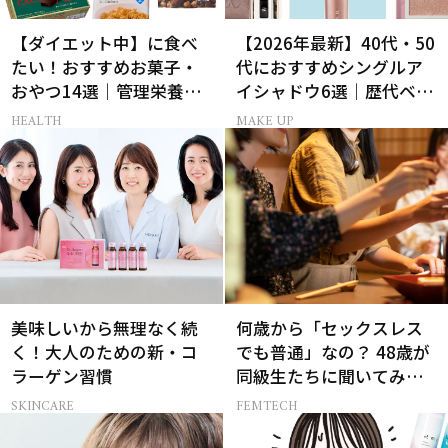
【ダイエット中】に食べ
【2026年最新】40代・50
たい！おすすめお菓子・
代におすすめシングルア
おやつ14選｜管理栄養士
イシャドウ6選｜歴代ベス
監修
トコスメ受賞まとめ
HEALTH
MAKE UP
美味しいから無理なく続
何歳から「セックスレス
く！大人のための新・コ
でも普通」なの？ 48歳が
ラーゲン習慣
同級生たちに聞いてみた
ら…
SKINCARE
FEMTECH