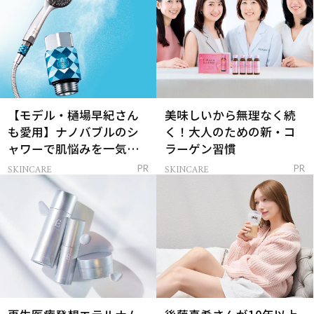
【モデル・樋場早紀さん
美味しいから無理なく続
も愛用】ナノバブルのシ
く！大人のための新・コ
ャワーで肌悩みを一気に
ラーゲン習慣
解決
SKINCARE
SKINCARE
PR
PR