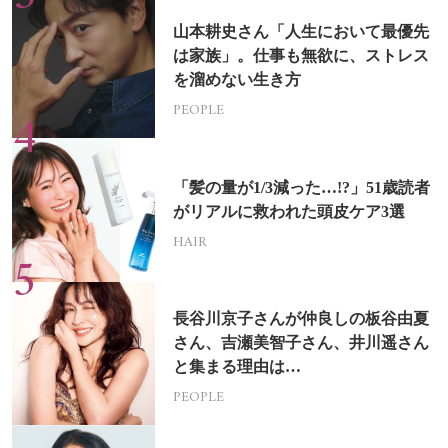
山本耕史さん「人生において最優先
は家族」。仕事も無欲に、ストレス
を溜めない生き方
PEOPLE
「髪の量が1/3減った…!?」51歳読者
がリアルに救われた頭皮ケア3選
HAIR
長谷川京子さんが仲良しの板谷由夏
さん、吉瀬美智子さん、井川遥さん
と集まる理由は…
PEOPLE