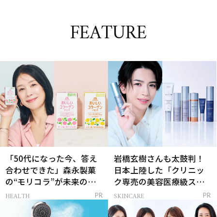
FEATURE
「50代になった今、答え
岩橋玄樹さんも太鼓判！
合わせできた」森永製菓
日本上陸した「クリニッ
の“モリコラ”が未来のキ
ク専売の美容医療級スキ
レイを連れてくる！
ンケア」
HEALTH
SKINCARE
PR
PR