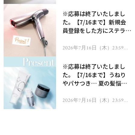
で
※応募は終了いたしまし
た。【7/16まで】新規会
員登録をした方にステラボ
ーテのシャインリバース
ヘアドライヤー ジュエル
2026年7月16日（木）23:59ま
で
をプレゼント！
※応募は終了いたしまし
た。【7/16まで】うねり
やパサつき… 夏の髪悩み
を解消するヘアケアアイテ
ムを13名様にプレゼン
2026年7月16日（木）23:59ま
で
ト！