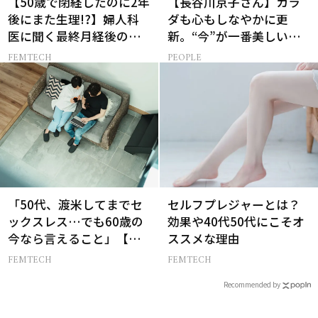
【50歳で閉経したのに2年
【長谷川京子さん】カラ
後にまた生理!?】婦人科
ダも心もしなやかに更
医に聞く最終月経後の出
新。“今”が一番美しい
血の対処法
［特別画像集］
FEMTECH
PEOPLE
「50代、渡米してまでセ
セルフプレジャーとは？
ックスレス…でも60歳の
効果や40代50代にこそオ
今なら言えること」【セ
ススメな理由
ックスレス AND THE
FEMTECH
FEMTECH
CITY -女たちの告白-】
Recommended by