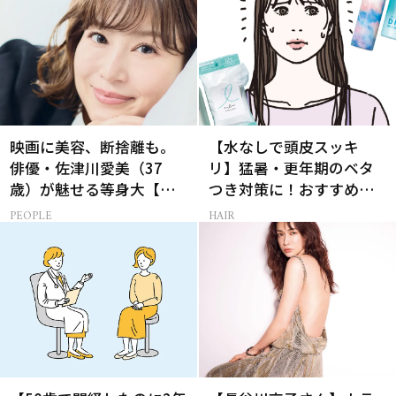
映画に美容、断捨離も。
【水なしで頭皮スッキ
俳優・佐津川愛美（37
リ】猛暑・更年期のベタ
歳）が魅せる等身大【美
つき対策に！おすすめ最
ST特別画像集】
新ドライシャンプー4選
PEOPLE
HAIR