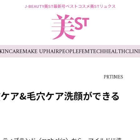
J-BEAUTY
美ST最新号
ベストコスメ
美STリュクス
KINCARE
MAKE UP
HAIR
PEOPLE
FEMTECH
HEALTH
CLIN
PRTIMES
ケア&毛穴ケア洗顔ができる