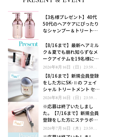
PRESENT & EVENT
【3名様プレゼント】40代
50代のヘアケアにぴったり
なシャンプー＆トリートメ
ントで、うねり悩みに対
処！
【8/16まで】最新ヘアミル
ク＆夏でも崩れ知らずなメ
ークアイテムを19名様にプ
レゼント！
2026年8月16日（日）23:59ま
で
【8/16まで】新規会員登録
をした方にSK-Ⅱの フェイ
シャル トリートメント セラ
ムをプレゼント！
2026年8月16日（日）23:59ま
で
※応募は終了いたしまし
た。【7/16まで】新規会員
登録をした方にステラボー
テのシャインリバース ヘア
2026年7月16日（木）23:59ま
で
ドライヤー ジュエルをプレ
※応募は終了いたしまし