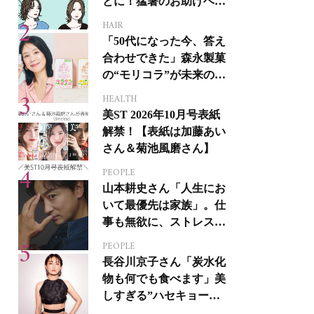
とに！猛暑のお助けヘア
アイテム16選
HAIR
「50代になった今、答え
合わせできた」森永製菓
の“モリコラ”が未来のキ
レイを連れてくる！
HEALTH
美ST 2026年10月号表紙
解禁！【表紙は加藤あい
さん＆菊池風磨さん】
PEOPLE
山本耕史さん「人生にお
いて最優先は家族」。仕
事も無欲に、ストレスを
溜めない生き方
PEOPLE
長谷川京子さん「炭水化
物も何でも食べます」美
しすぎる”ハセキョーボ
ディ”を作る秘訣