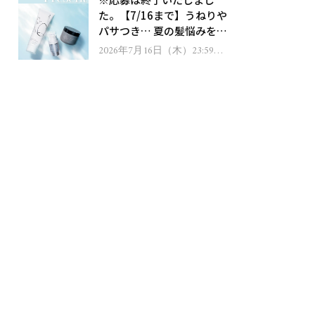
ゼント！
た。【7/16まで】うねりや
パサつき… 夏の髪悩みを解
消するヘアケアアイテムを
2026年7月16日（木）23:59ま
で
13名様にプレゼント！