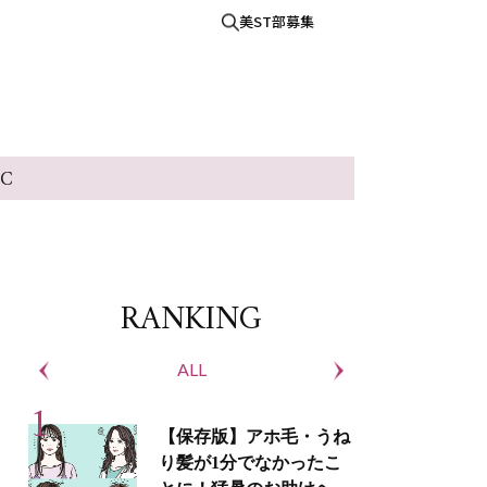
美ST部募集
IC
RANKING
ALL
S
【保存版】アホ毛・うね
り髪が1分でなかったこ