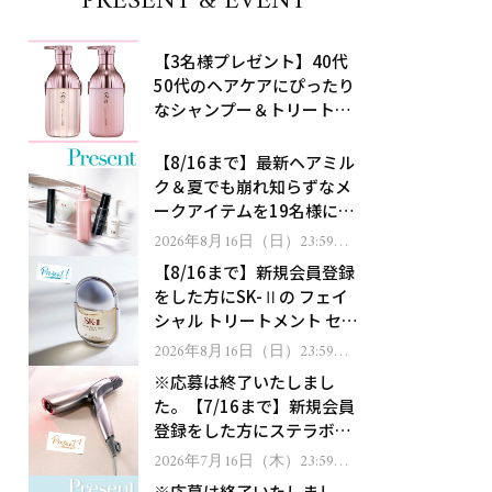
PRESENT & EVENT
【3名様プレゼント】40代
50代のヘアケアにぴったり
なシャンプー＆トリートメ
ントで、うねり悩みに対
処！
【8/16まで】最新ヘアミル
ク＆夏でも崩れ知らずなメ
ークアイテムを19名様にプ
レゼント！
2026年8月16日（日）23:59ま
で
【8/16まで】新規会員登録
をした方にSK-Ⅱの フェイ
シャル トリートメント セラ
ムをプレゼント！
2026年8月16日（日）23:59ま
で
※応募は終了いたしまし
た。【7/16まで】新規会員
登録をした方にステラボー
テのシャインリバース ヘア
2026年7月16日（木）23:59ま
で
ドライヤー ジュエルをプレ
※応募は終了いたしまし