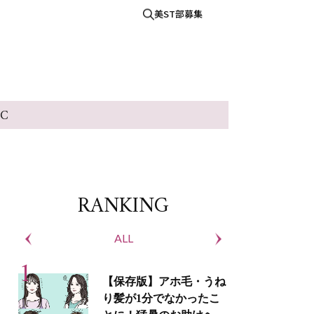
美ST部募集
IC
RANKING
ALL
S
【保存版】アホ毛・うね
り髪が1分でなかったこ