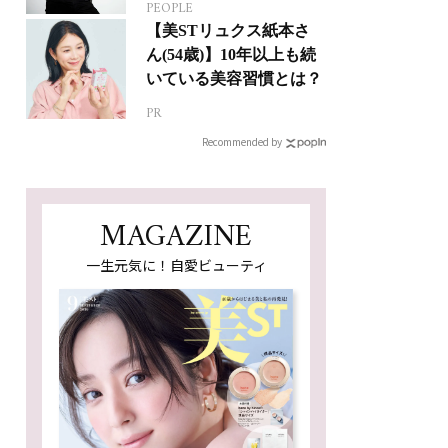
PEOPLE
人生って？
【美STリュクス紙本さ
ん(54歳)】10年以上も続
いている美容習慣とは？
PR
Recommended by
MAGAZINE
一生元気に！自愛ビューティ