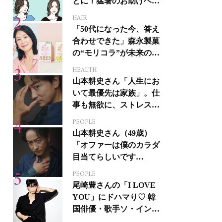
とに！猛暑のお助けヘア
アイテム16選
HAIR
「50代になった今、答え
合わせできた」森永製菓
の“モリコラ”が未来のキ
レイを連れてくる！
HEALTH
山本耕史さん「人生にお
いて最優先は家族」。仕
事も無欲に、ストレスを
溜めない生き方
PEOPLE
山本耕史さん（49歳）
「オファーは僕のカラダ
目当てらしいです
（笑）」全編英語ミュー
PEOPLE
ジカルへの挑戦
尾崎豊さんの「I LOVE
YOU」にドハマり♡ 韓
国俳優・歌手ソ・イング
クさんの音楽がすべての