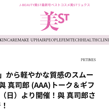
J-BEAUTY
美ST最新号
ベストコスメ
美STリュクス
KINCARE
MAKE UP
HAIR
PEOPLE
FEMTECH
HEALTH
CLIN
PRTIMES
W」から軽やかな質感のスムー
 真司郎 (AAA)トーク＆ギフ
日（日）より開催！與 真司郎さ
着！