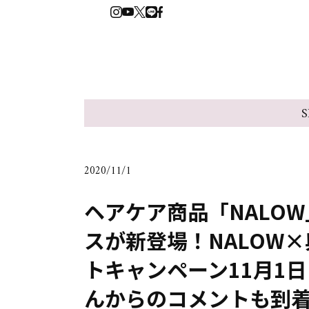
S
2020/11/1
ヘアケア商品「NALO
スが新登場！NALOW×與
トキャンペーン11月1
んからのコメントも到