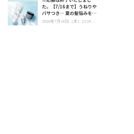
ゼント！
た。【7/16まで】うねりや
パサつき… 夏の髪悩みを解
消するヘアケアアイテムを
2026年7月16日（木）23:59ま
で
13名様にプレゼント！