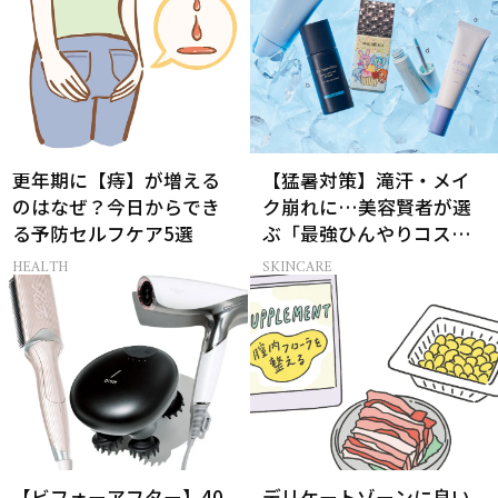
更年期に【痔】が増える
【猛暑対策】滝汗・メイ
のはなぜ？今日からでき
ク崩れに…美容賢者が選
る予防セルフケア5選
ぶ「最強ひんやりコス
メ」26選
HEALTH
SKINCARE
【ビフォーアフター】40
デリケートゾーンに良い