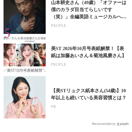
山本耕史さん（49歳）「オファーは
僕のカラダ目当てらしいです
（笑）」全編英語ミュージカルへの
挑戦
PEOPLE
美ST 2026年10月号表紙解禁！【表
紙は加藤あいさん＆菊池風磨さん】
PEOPLE
【美STリュクス紙本さん(54歳)】10
年以上も続いている美容習慣とは？
PR
Recommended by