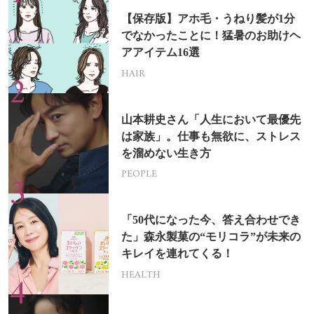
【保存版】アホ毛・うねり髪が1分
でなかったことに！猛暑のお助けヘ
アアイテム16選
HAIR
山本耕史さん「人生において最優先
は家族」。仕事も無欲に、ストレス
を溜めない生き方
PEOPLE
「50代になった今、答え合わせでき
た」森永製菓の“モリコラ”が未来の
キレイを連れてくる！
HEALTH