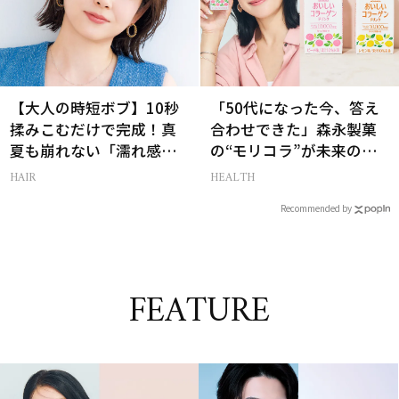
【大人の時短ボブ】10秒
「50代になった今、答え
揉みこむだけで完成！真
合わせできた」森永製菓
夏も崩れない「濡れ感ハ
の“モリコラ”が未来のキ
ンサムヘア」
レイを連れてくる！
HAIR
HEALTH
Recommended by
FEATURE