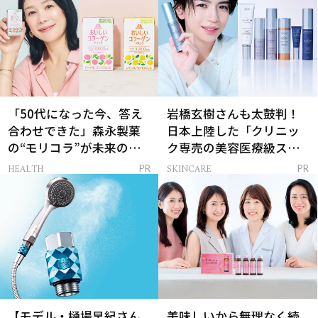
「50代になった今、答え
岩橋玄樹さんも太鼓判！
合わせできた」森永製菓
日本上陸した「クリニッ
の“モリコラ”が未来のキ
ク専売の美容医療級スキ
レイを連れてくる！
ンケア」
HEALTH
SKINCARE
PR
PR
【モデル・樋場早紀さん
美味しいから無理なく続