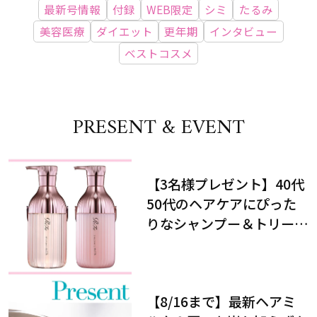
最新号情報
付録
WEB限定
シミ
たるみ
美容医療
ダイエット
更年期
インタビュー
ベストコスメ
PRESENT & EVENT
【3名様プレゼント】40代
50代のヘアケアにぴった
りなシャンプー＆トリート
メントで、うねり悩みに対
処！
【8/16まで】最新ヘアミ