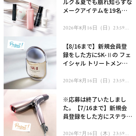
ルク＆夏でも崩れ知らずな
メークアイテムを19名様
にプレゼント！
2026年8月16日（日）23:59ま
で
【8/16まで】新規会員登
録をした方にSK-Ⅱの フェ
イシャル トリートメント
セラムをプレゼント！
2026年8月16日（日）23:59ま
で
※応募は終了いたしまし
た。【7/16まで】新規会
員登録をした方にステラボ
ーテのシャインリバース
ヘアドライヤー ジュエル
2026年7月16日（木）23:59ま