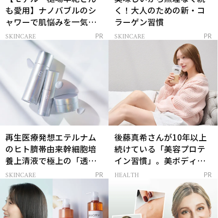
も愛用】ナノバブルのシ
く！大人のための新・コ
ャワーで肌悩みを一気に
ラーゲン習慣
解決
SKINCARE
SKINCARE
PR
PR
再生医療発想エテルナム
後藤真希さんが10年以上
のヒト臍帯由来幹細胞培
続けている「美容プロテ
養上清液で極上の「透明
イン習慣」。美ボディを
感ハリ肌」へ
支える朝ルーティンと
SKINCARE
HEALTH
PR
PR
は？