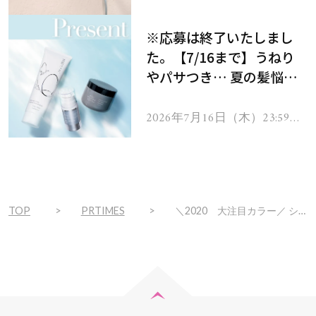
で
をプレゼント！
※応募は終了いたしまし
た。【7/16まで】うねり
やパサつき… 夏の髪悩み
を解消するヘアケアアイテ
ムを13名様にプレゼン
2026年7月16日（木）23:59ま
で
ト！
TOP
PRTIMES
＼2020 大注目カラー／ ショコラ・ブラウン色のリモート映えリップ(ハート)『レブロン バーム ステイン』 限定色、『レブロン キス クラウド ブロッテッド リップ カラー』 新色