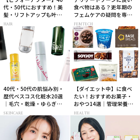
代・50代におすすめ！美
食べ物はある？更年期の
髪・リフトアップも叶う
フェムケアの疑問を専門
最新ヘアケア家電3選
医が解決！
HAIR
FEMTECH
40代・50代の肌悩み別・
【ダイエット中】に食べ
歴代ベスコス化粧水20選
たい！おすすめお菓子・
｜毛穴・乾燥・ゆらぎな
おやつ14選｜管理栄養士
ど
監修
SKINCARE
HEALTH