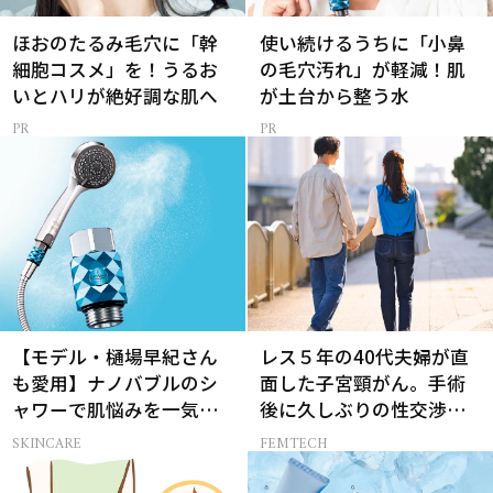
ほおのたるみ毛穴に「幹
使い続けるうちに「小鼻
細胞コスメ」を！うるお
の毛穴汚れ」が軽減！肌
いとハリが絶好調な肌へ
が土台から整う水
【モデル・樋場早紀さん
レス５年の40代夫婦が直
も愛用】ナノバブルのシ
面した子宮頸がん。手術
ャワーで肌悩みを一気に
後に久しぶりの性交渉を
解決
試しみたら…
SKINCARE
FEMTECH