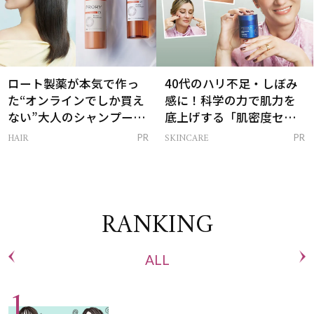
ロート製薬が本気で作っ
40代のハリ不足・しぼみ
た“オンラインでしか買え
感に！科学の力で肌力を
ない”大人のシャンプー＆
底上げする「肌密度セラ
トリートメントって？
ム」
HAIR
SKINCARE
PR
PR
RANKING
ALL