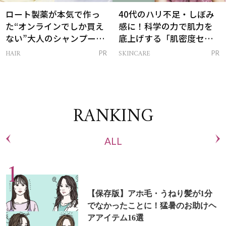
ロート製薬が本気で作っ
40代のハリ不足・しぼみ
た“オンラインでしか買え
感に！科学の力で肌力を
ない”大人のシャンプー＆
底上げする「肌密度セラ
トリートメントって？
ム」
HAIR
SKINCARE
PR
PR
RANKING
ALL
【保存版】アホ毛・うねり髪が1分
でなかったことに！猛暑のお助けヘ
アアイテム16選