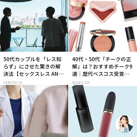
50代カップルを「レス知
40代・50代「チークの正
らず」にさせた驚きの解
解」は？おすすめチーク9
決法【セックスレス AND
選｜歴代ベスコス受賞ま
THE CITY -女たちの告
とめ＆正しい使い方
FEMTECH
MAKE UP
白-】