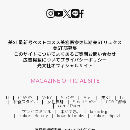
美ST最新号
ベストコスメ
美容医療
更年期
美STリュクス
美ST部募集
このサイトについて
よくあるご質問
お問い合わせ
広告掲載について
プライバシーポリシー
光文社オフィシャルサイト
MAGAZINE OFFICIAL SITE
JJ
CLASSY.
VERY
STORY
Mart
美ST
bis
和食スタイル
女性自身
SmartFLASH
COMIC熱帯
comic Pureri
マンガ コミソル
本がすき。
kokode.jp
kokode Beauty
kokode books
kokode digital
消費税総額表示についてのお知らせ