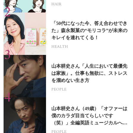
HAIR
「50代になった今、答え合わせでき
た」森永製菓の“モリコラ”が未来の
キレイを連れてくる！
HEALTH
山本耕史さん「人生において最優先
は家族」。仕事も無欲に、ストレス
を溜めない生き方
PEOPLE
山本耕史さん（49歳）「オファーは
僕のカラダ目当てらしいです
（笑）」全編英語ミュージカルへの
挑戦
PEOPLE