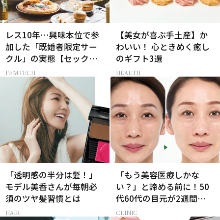
レス10年…興味本位で参
【美女が喜ぶ手土産】か
加した「既婚者限定サー
わいい！ 心ときめく癒し
クル」の実態【セックス
のギフト3選
レス AND THE CITY -女た
FEMTECH
HEALTH
ちの告白-】
「透明感の半分は髪！」
「もう美容医療しかな
モデル美香さんが毎朝必
い？」と諦める前に！50
須のツヤ髪習慣とは
代60代の目元が2週間で変
化した神レチノール
HAIR
CLINIC