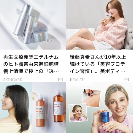
再生医療発想エテルナム
後藤真希さんが10年以上
のヒト臍帯由来幹細胞培
続けている「美容プロテ
養上清液で極上の「透明
イン習慣」。美ボディを
感ハリ肌」へ
支える朝ルーティンと
SKINCARE
HEALTH
PR
PR
は？