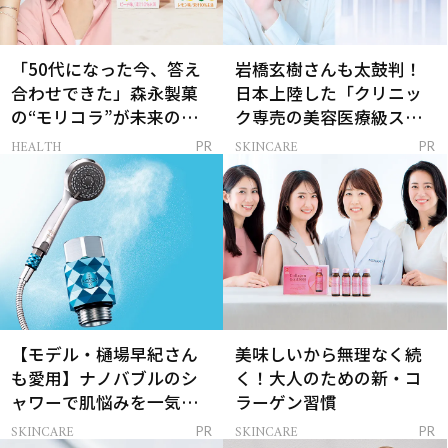
「50代になった今、答え
岩橋玄樹さんも太鼓判！
合わせできた」森永製菓
日本上陸した「クリニッ
の“モリコラ”が未来のキ
ク専売の美容医療級スキ
レイを連れてくる！
ンケア」
HEALTH
SKINCARE
PR
PR
【モデル・樋場早紀さん
美味しいから無理なく続
も愛用】ナノバブルのシ
く！大人のための新・コ
ャワーで肌悩みを一気に
ラーゲン習慣
解決
SKINCARE
SKINCARE
PR
PR