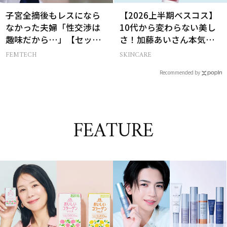
子宮全摘後もレスになら
【2026上半期ベスコス】
なかった夫婦「性交渉は
10代から変わらない美し
趣味だから…」【セック
さ！加藤あいさん本気の
スレス AND THE CITY -女
愛用名品２選
FEMTECH
SKINCARE
たちの告白-】
Recommended by
FEATURE