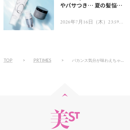
やパサつき… 夏の髪悩み
を解消するヘアケアアイテ
ムを13名様にプレゼン
2026年7月16日（木）23:59ま
で
ト！
TOP
PRTIMES
バカンス気分が味わえちゃう？！SNS映え必至、フォトスポットがリニューアル！さらに話題の新商品発売。