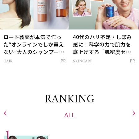
ロート製薬が本気で作っ
40代のハリ不足・しぼみ
た“オンラインでしか買え
感に！科学の力で肌力を
ない”大人のシャンプー＆
底上げする「肌密度セラ
トリートメントって？
ム」
HAIR
SKINCARE
PR
PR
RANKING
ALL