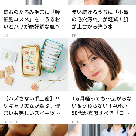
ほおのたるみ毛穴に「幹
使い続けるうちに「小鼻
細胞コスメ」を！うるお
の毛穴汚れ」が軽減！肌
いとハリが絶好調な肌へ
が土台から整う水
【ハズさない手土産】バ
3ヵ月経っても…広がらな
リキャリ美女が選ぶ、佇
い＆うねらない！40代・
まいも美しいスイーツギ
50代が真似すべき「ロー
フト3選
レイヤーボブ」
HEALTH
HAIR