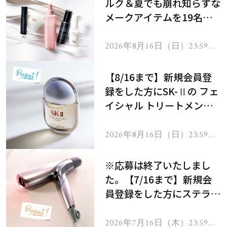
ルク＆夏でも崩れ知らずな
メークアイテムを19名様
にプレゼント！
2026年8月16日（日）23:59ま
で
【8/16まで】新規会員登
録をした方にSK-Ⅱの フェ
イシャル トリートメント
セラムをプレゼント！
2026年8月16日（日）23:59ま
で
※応募は終了いたしまし
た。【7/16まで】新規会
員登録をした方にステラボ
ーテのシャインリバース
ヘアドライヤー ジュエル
2026年7月16日（木）23:59ま