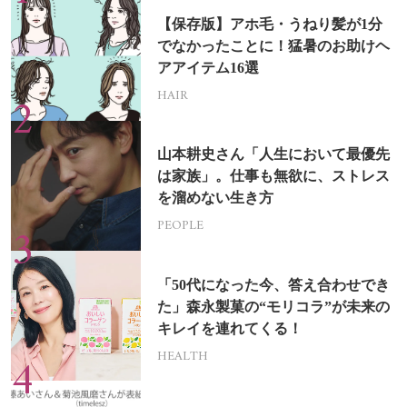
【保存版】アホ毛・うねり髪が1分
でなかったことに！猛暑のお助けヘ
アアイテム16選
HAIR
山本耕史さん「人生において最優先
は家族」。仕事も無欲に、ストレス
を溜めない生き方
PEOPLE
「50代になった今、答え合わせでき
た」森永製菓の“モリコラ”が未来の
キレイを連れてくる！
HEALTH