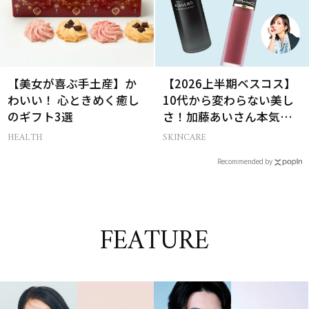
【美女が喜ぶ手土産】か
【2026上半期ベスコス】
わいい！ 心ときめく癒し
10代から変わらない美し
のギフト3選
さ！加藤あいさん本気の
愛用名品２選
HEALTH
SKINCARE
Recommended by
FEATURE