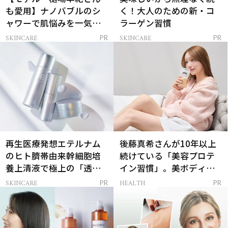
も愛用】ナノバブルのシ
く！大人のための新・コ
ャワーで肌悩みを一気に
ラーゲン習慣
解決
SKINCARE
SKINCARE
PR
PR
再生医療発想エテルナム
後藤真希さんが10年以上
のヒト臍帯由来幹細胞培
続けている「美容プロテ
養上清液で極上の「透明
イン習慣」。美ボディを
感ハリ肌」へ
支える朝ルーティンと
SKINCARE
HEALTH
PR
PR
は？