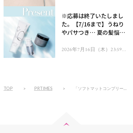
で
をプレゼント！
※応募は終了いたしまし
た。【7/16まで】うねり
やパサつき… 夏の髪悩み
を解消するヘアケアアイテ
ムを13名様にプレゼン
2026年7月16日（木）23:59ま
で
ト！
TOP
PRTIMES
「ソフトマットコンプリート ファンデーション」がプレローンチ！自然で崩れにくいソフトマットな肌に。