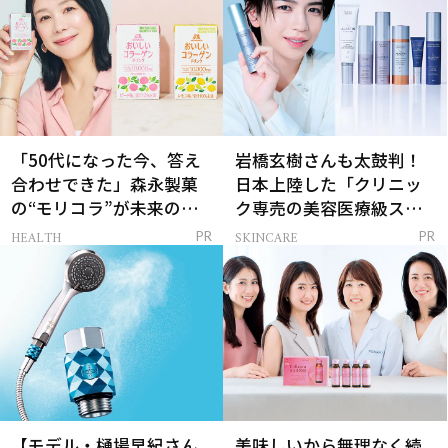
「50代になった今、答え
岩橋玄樹さんも太鼓判！
合わせできた」森永製菓
日本上陸した「クリニッ
の“モリコラ”が未来のキ
ク専売の美容医療級スキ
レイを連れてくる！
ンケア」
HEALTH
SKINCARE
PR
PR
【モデル・樋場早紀さん
美味しいから無理なく続