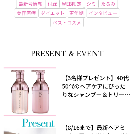
最新号情報
付録
WEB限定
シミ
たるみ
美容医療
ダイエット
更年期
インタビュー
ベストコスメ
PRESENT & EVENT
【3名様プレゼント】40代
50代のヘアケアにぴった
りなシャンプー＆トリート
メントで、うねり悩みに対
処！
【8/16まで】最新ヘアミ