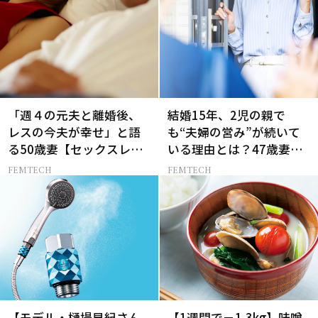
「週４の元夫と離婚後、
結婚15年、2児の親で
レスの今夫が幸せ」と語
も“夫婦の営み”が続いて
る50歳妻【セックスレス
いる理由とは？47歳妻が
AND THE CITY -女たちの
実践する【レスにならな
FEMTECH
FEMTECH
告白-】
いコツ】
【モデル・樋場早紀さん
【1週間で－1.3kg】味噌