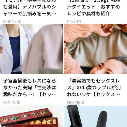
も愛用】ナノバブルのシ
汁ダイエット｜おすすめ
ャワーで肌悩みを一気に
レシピや具材も紹介
解決
SKINCARE
HEALTH
子宮全摘後もレスになら
「事実婚でもセックスレ
なかった夫婦「性交渉は
ス」の45歳カップルが別
趣味だから…」【セック
れないワケ【セックスレ
スレス AND THE CITY -女
ス AND THE CITY -女たち
FEMTECH
FEMTECH
たちの告白-】
の告白-】