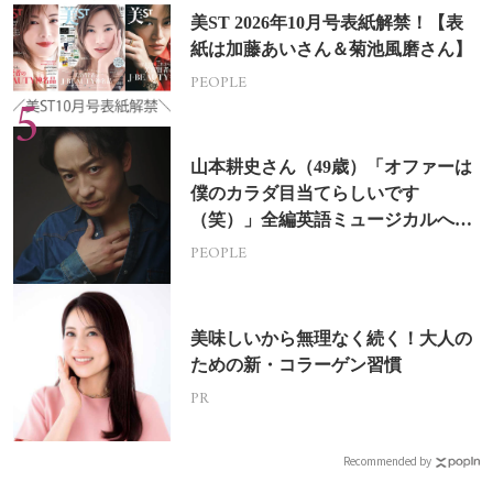
美ST 2026年10月号表紙解禁！【表
紙は加藤あいさん＆菊池風磨さん】
PEOPLE
山本耕史さん（49歳）「オファーは
僕のカラダ目当てらしいです
（笑）」全編英語ミュージカルへの
挑戦
PEOPLE
美味しいから無理なく続く！大人の
ための新・コラーゲン習慣
PR
Recommended by