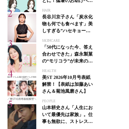
とに！猛暑のお助けヘア
アイテム16選
HAIR
長谷川京子さん「炭水化
物も何でも食べます」美
しすぎる”ハセキョーボ
ディ”を作る秘訣
SKINCARE
「50代になった今、答え
合わせできた」森永製菓
の“モリコラ”が未来のキ
レイを連れてくる！
HEALTH
美ST 2026年10月号表紙
解禁！【表紙は加藤あい
さん＆菊池風磨さん】
PEOPLE
山本耕史さん「人生にお
いて最優先は家族」。仕
事も無欲に、ストレスを
溜めない生き方