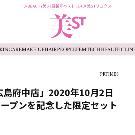
J-BEAUTY
美ST最新号
ベストコスメ
美STリュクス
KINCARE
MAKE UP
HAIR
PEOPLE
FEMTECH
HEALTH
CLIN
PRTIMES
ル広島府中店」2020年10月2日
オープンを記念した限定セット