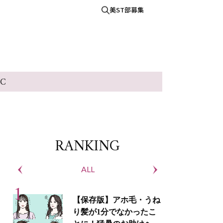
美ST部募集
IC
RANKING
ALL
S
【保存版】アホ毛・うね
り髪が1分でなかったこ