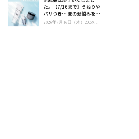
ゼント！
た。【7/16まで】うねりや
パサつき… 夏の髪悩みを解
消するヘアケアアイテムを
2026年7月16日（木）23:59ま
で
13名様にプレゼント！