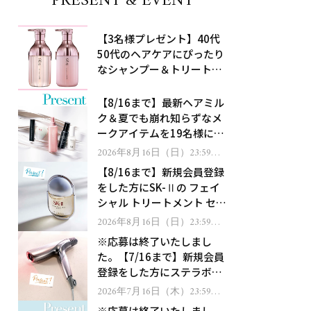
PRESENT & EVENT
【3名様プレゼント】40代
50代のヘアケアにぴったり
なシャンプー＆トリートメ
ントで、うねり悩みに対
処！
【8/16まで】最新ヘアミル
ク＆夏でも崩れ知らずなメ
ークアイテムを19名様にプ
レゼント！
2026年8月16日（日）23:59ま
で
【8/16まで】新規会員登録
をした方にSK-Ⅱの フェイ
シャル トリートメント セラ
ムをプレゼント！
2026年8月16日（日）23:59ま
で
※応募は終了いたしまし
た。【7/16まで】新規会員
登録をした方にステラボー
テのシャインリバース ヘア
2026年7月16日（木）23:59ま
で
ドライヤー ジュエルをプレ
※応募は終了いたしまし