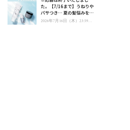
ゼント！
た。【7/16まで】うねりや
パサつき… 夏の髪悩みを解
消するヘアケアアイテムを
2026年7月16日（木）23:59ま
で
13名様にプレゼント！