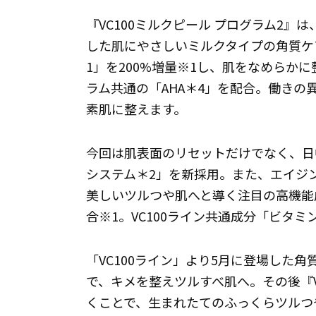
『VC100ミルクピール プログラム2』
した肌にやさしいミルクタイプの角質ケ
1」を200%増量※1し、肌をなめらか
ラム共通の「AHA＊4」を配合。働きの
素肌に整えます。
今回は肌表面のリセットだけでなく、日
システム＊2」を新採用。また、エイジ
美しいツルつや肌へと導く注目の高機能成
合※1。VC100ライン共通成分「ビタミン
「VC100ライン」より5月に登場した角
で、キメを整えツルすべ肌へ。その後『V
くことで、生まれたてのふっくらツルつ