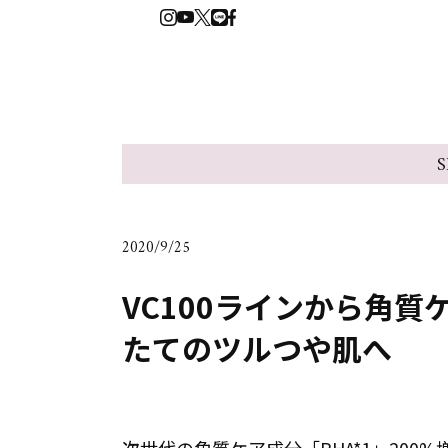
S
2020/9/25
VC100ラインから角質
たてのツルつや肌へ