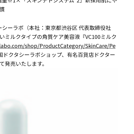
%増量※1×「スキンデトシステム*2」新採用肌にや
慣
ターシーラボ（本社：東京都渋谷区 代表取締役社
ミルクタイプの角質ケア美容液『VC100ミルク
-labo.com/shop/ProductCategory/SkinCare/Pe
国ドクタシーラボショップ、有名百貨店ドクター
て発売いたします。