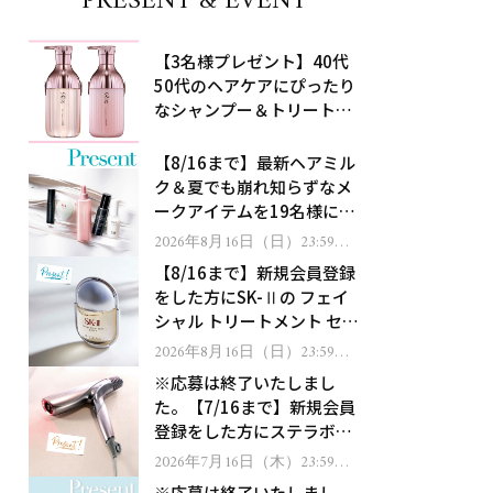
PRESENT & EVENT
【3名様プレゼント】40代
50代のヘアケアにぴったり
なシャンプー＆トリートメ
ントで、うねり悩みに対
処！
【8/16まで】最新ヘアミル
ク＆夏でも崩れ知らずなメ
ークアイテムを19名様にプ
レゼント！
2026年8月16日（日）23:59ま
で
【8/16まで】新規会員登録
をした方にSK-Ⅱの フェイ
シャル トリートメント セラ
ムをプレゼント！
2026年8月16日（日）23:59ま
で
※応募は終了いたしまし
た。【7/16まで】新規会員
登録をした方にステラボー
テのシャインリバース ヘア
2026年7月16日（木）23:59ま
で
ドライヤー ジュエルをプレ
※応募は終了いたしまし