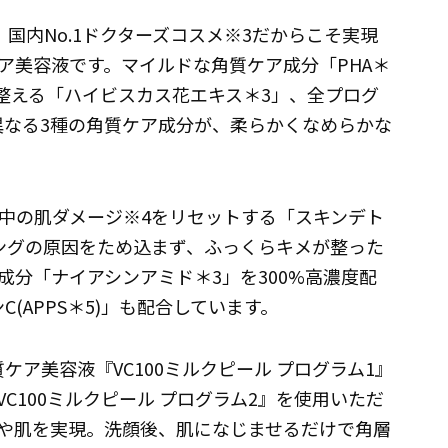
は、国内No.1ドクターズコスメ※3だからこそ実現
ア美容液です。マイルドな角質ケア成分「PHA＊
に整える「ハイビスカス花エキス＊3」、全プログ
異なる3種の角質ケア成分が、柔らかくなめらかな
中の肌ダメージ※4をリセットする「スキンデト
ングの原因をため込まず、ふっくらキメが整った
分「ナイアシンアミド＊3」を300%高濃度配
C(APPS＊5)」も配合しています。
質ケア美容液『VC100ミルクピール プログラム1』
C100ミルクピール プログラム2』を使用いただ
や肌を実現。洗顔後、肌になじませるだけで角層