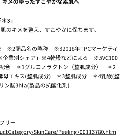
、キメの整ったすこやかな素肌へ
ド＊3」
。肌のキメを整え、すこやかに保ちます。
 ※2商品名の略称 ※32018年TPCマーケティ
企業別シェア」※4乾燥などによる ※5VC100
て配合 ＊1グルコノラクトン（整肌成分） ＊2
母エキス(整肌成分) ＊3整肌成分 ＊4乳酸(整
ン酸3Ｎa(製品の抗酸化剤)
フリー
uctCategory/SkinCare/Peeling/00113780.htm