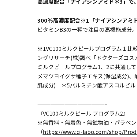
高濃度配合「ナイアシンアミド＊3」で
300％高濃度配合※1「ナイアシンアミ
ビタミンB3の一種で注目の高機能成分
※1VC100ミルクピールプログラム１比較
ングリサーチ(株)調べ「ドクターズコスメ
ミルクピールプログラム1、2に共通し
メマツヨイグサ種子エキス(保湿成分)、酵
肌成分) ＊5パルミチン酸アスコルビルリ
———————————————–
『VC100ミルクピール プログラム2』
※無香料・無着色・無鉱物油・パラベン
（
https://www.ci-labo.com/shop/Prod