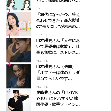
とに！猛暑のお助けヘア
アイテム16選
HAIR
「50代になった今、答え
合わせできた」森永製菓
の“モリコラ”が未来のキ
レイを連れてくる！
HEALTH
山本耕史さん「人生にお
いて最優先は家族」。仕
事も無欲に、ストレスを
溜めない生き方
PEOPLE
山本耕史さん（49歳）
「オファーは僕のカラダ
目当てらしいです
（笑）」全編英語ミュー
PEOPLE
ジカルへの挑戦
尾崎豊さんの「I LOVE
YOU」にドハマり♡ 韓
国俳優・歌手ソ・イング
クさんの音楽がすべての