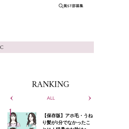
美ST部募集
IC
RANKING
ALL
S
【保存版】アホ毛・うね
り髪が1分でなかったこ