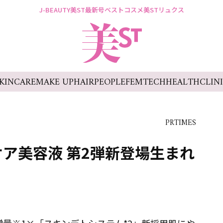
J-BEAUTY
美ST最新号
ベストコスメ
美STリュクス
KINCARE
MAKE UP
HAIR
PEOPLE
FEMTECH
HEALTH
CLIN
PRTIMES
ケア美容液 第2弾新登場生まれ