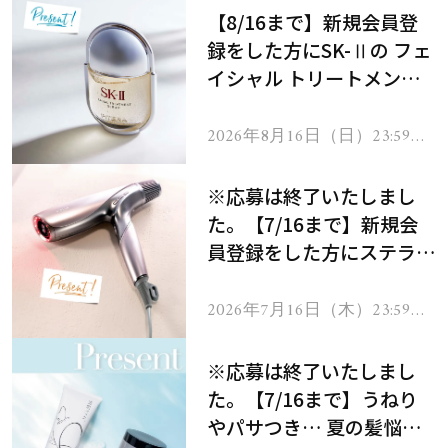
【8/16まで】新規会員登
録をした方にSK-Ⅱの フェ
イシャル トリートメント
セラムをプレゼント！
2026年8月16日（日）23:59ま
で
※応募は終了いたしまし
た。【7/16まで】新規会
員登録をした方にステラボ
ーテのシャインリバース
ヘアドライヤー ジュエル
2026年7月16日（木）23:59ま
で
をプレゼント！
※応募は終了いたしまし
た。【7/16まで】うねり
やパサつき… 夏の髪悩み