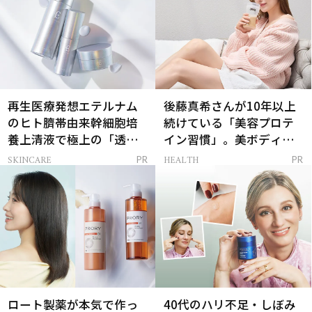
再生医療発想エテルナム
後藤真希さんが10年以上
のヒト臍帯由来幹細胞培
続けている「美容プロテ
養上清液で極上の「透明
イン習慣」。美ボディを
感ハリ肌」へ
支える朝ルーティンと
SKINCARE
HEALTH
PR
PR
は？
ロート製薬が本気で作っ
40代のハリ不足・しぼみ