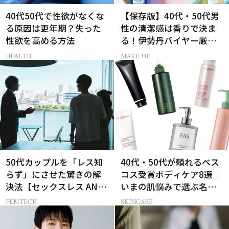
40代50代で性欲がなくな
【保存版】40代・50代男
る原因は更年期？失った
性の清潔感は香りで決ま
性欲を高める方法
る！伊勢丹バイヤー厳選
フレグランス15選
HEALTH
MAKE UP
50代カップルを「レス知
40代・50代が頼れるベス
らず」にさせた驚きの解
コス受賞ボディケア8選｜
決法【セックスレス AND
いまの肌悩みで選ぶ名品
THE CITY -女たちの告
まとめ
FEMTECH
SKINCARE
白-】