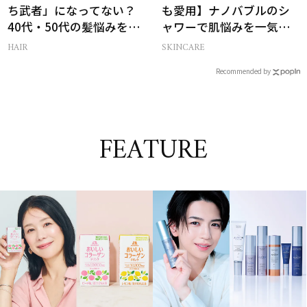
ち武者」になってない？
も愛用】ナノバブルのシ
40代・50代の髪悩みをレ
ャワーで肌悩みを一気に
スキューする裏ワザ
解決
HAIR
SKINCARE
Recommended by
FEATURE