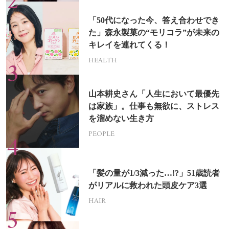
「50代になった今、答え合わせでき
た」森永製菓の“モリコラ”が未来の
キレイを連れてくる！
HEALTH
山本耕史さん「人生において最優先
は家族」。仕事も無欲に、ストレス
を溜めない生き方
PEOPLE
「髪の量が1/3減った…!?」51歳読者
がリアルに救われた頭皮ケア3選
HAIR