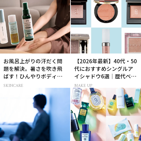
お風呂上がりの汗だく問
【2026年最新】40代・50
題を解決。暑さを吹き飛
代におすすめシングルア
ばす！ひんやりボディケ
イシャドウ6選｜歴代ベス
ア3選
トコスメ受賞まとめ
SKINCARE
MAKE UP