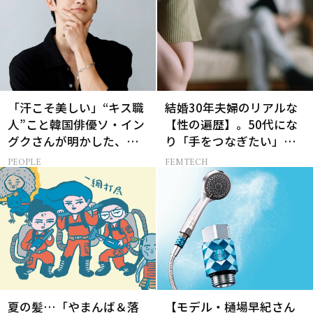
「汗こそ美しい」“キス職
結婚30年夫婦のリアルな
人”こと韓国俳優ソ・イン
【性の遍歴】。50代にな
グクさんが明かした、惹
り「手をつなぎたい」と
かれる人の条件とは
願う理由とは
PEOPLE
FEMTECH
夏の髪…「やまんば＆落
【モデル・樋場早紀さん