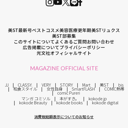
美ST最新号
ベストコスメ
美容医療
更年期
美STリュクス
美ST部募集
このサイトについて
よくあるご質問
お問い合わせ
広告掲載について
プライバシーポリシー
光文社オフィシャルサイト
MAGAZINE OFFICIAL SITE
JJ
CLASSY.
VERY
STORY
Mart
美ST
bis
和食スタイル
女性自身
SmartFLASH
COMIC熱帯
comic Pureri
マンガ コミソル
本がすき。
kokode.jp
kokode Beauty
kokode books
kokode digital
消費税総額表示についてのお知らせ