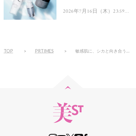
を解消するヘアケアアイテ
ムを13名様にプレゼン
2026年7月16日（木）23:59ま
で
ト！
TOP
PRTIMES
敏感肌に、シカと向き合う。新コスメブランド「sitrana（シトラナ）」誕生