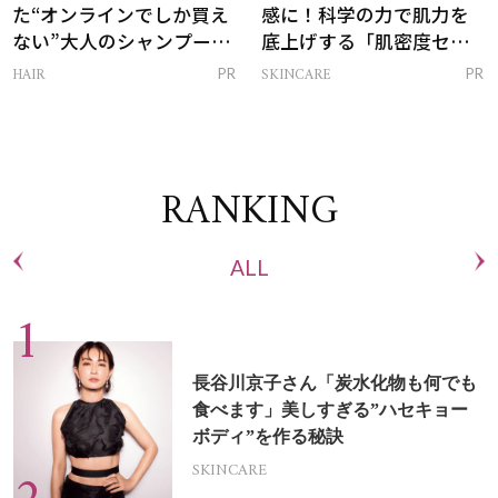
た“オンラインでしか買え
感に！科学の力で肌力を
ない”大人のシャンプー＆
底上げする「肌密度セラ
トリートメントって？
ム」
HAIR
SKINCARE
PR
PR
RANKING
ALL
長谷川京子さん「炭水化物も何でも
食べます」美しすぎる”ハセキョー
ボディ”を作る秘訣
SKINCARE