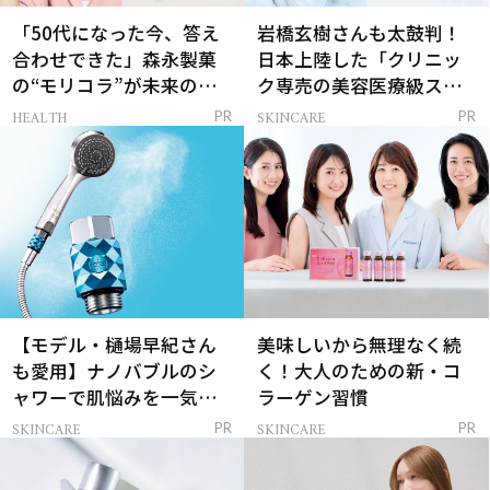
「50代になった今、答え
岩橋玄樹さんも太鼓判！
合わせできた」森永製菓
日本上陸した「クリニッ
の“モリコラ”が未来のキ
ク専売の美容医療級スキ
レイを連れてくる！
ンケア」
HEALTH
SKINCARE
PR
PR
【モデル・樋場早紀さん
美味しいから無理なく続
も愛用】ナノバブルのシ
く！大人のための新・コ
ャワーで肌悩みを一気に
ラーゲン習慣
解決
SKINCARE
SKINCARE
PR
PR