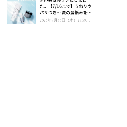
ゼント！
た。【7/16まで】うねりや
パサつき… 夏の髪悩みを解
消するヘアケアアイテムを
2026年7月16日（木）23:59ま
で
13名様にプレゼント！