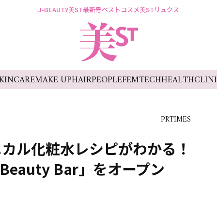
J-BEAUTY
美ST最新号
ベストコスメ
美STリュクス
KINCARE
MAKE UP
HAIR
PEOPLE
FEMTECH
HEALTH
CLIN
PRTIMES
ニカル化粧水レシピがわかる！
 Beauty Bar」をオープン