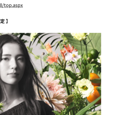
l/top.aspx
定 】