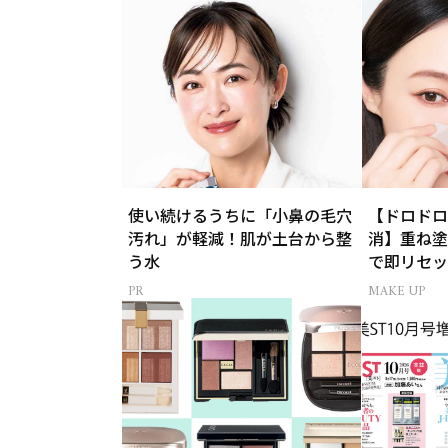
使い続けるうちに「小鼻の毛穴
【ドロドロ
汚れ」が軽減！肌が土台から整
消】重ね塗
う水
で即リセッ
MAKE UP