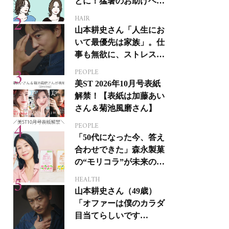
とに！猛暑のお助けヘア
アイテム16選
HAIR
山本耕史さん「人生にお
いて最優先は家族」。仕
事も無欲に、ストレスを
溜めない生き方
PEOPLE
美ST 2026年10月号表紙
解禁！【表紙は加藤あい
さん＆菊池風磨さん】
PEOPLE
「50代になった今、答え
合わせできた」森永製菓
の“モリコラ”が未来のキ
レイを連れてくる！
HEALTH
山本耕史さん（49歳）
「オファーは僕のカラダ
目当てらしいです
（笑）」全編英語ミュー