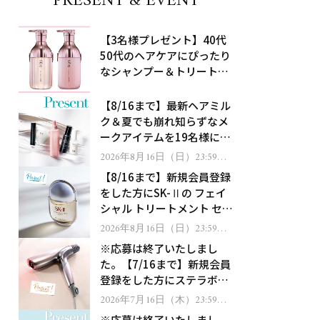
PRESENT & EVENT
【3名様プレゼント】40代
50代のヘアケアにぴったり
なシャンプー＆トリートメ
ントで、うねり悩みに対
処！
【8/16まで】最新ヘアミル
ク＆夏でも崩れ知らずなメ
ークアイテムを19名様にプ
レゼント！
2026年8月16日（日）23:59ま
で
【8/16まで】新規会員登録
をした方にSK-Ⅱの フェイ
シャル トリートメント セラ
ムをプレゼント！
2026年8月16日（日）23:59ま
で
※応募は終了いたしまし
た。【7/16まで】新規会員
登録をした方にステラボー
テのシャインリバース ヘア
2026年7月16日（木）23:59ま
で
ドライヤー ジュエルをプレ
※応募は終了いたしまし