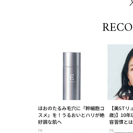
REC
ほおのたるみ毛穴に「幹細胞コ
【美STリ
スメ」を！うるおいとハリが絶
歳)】10
好調な肌へ
容習慣とは