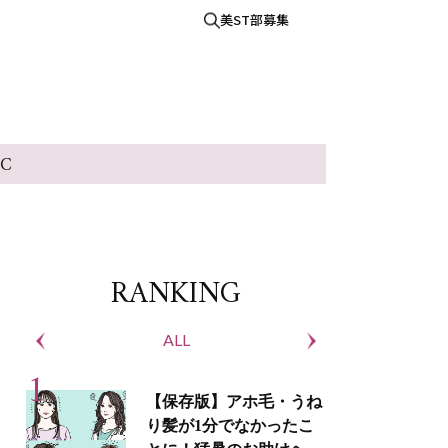
美ST部募集
IC
RANKING
ALL
S
【保存版】アホ毛・うね
り髪が1分でなかったこ