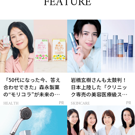
FEATURE
「50代になった今、答え
岩橋玄樹さんも太鼓判！
合わせできた」森永製菓
日本上陸した「クリニッ
の“モリコラ”が未来のキ
ク専売の美容医療級スキ
レイを連れてくる！
ンケア」
HEALTH
SKINCARE
PR
PR