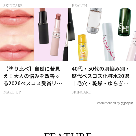
受賞名品3選
SKINCARE
HEALTH
【塗り比べ】自然に若見
40代・50代の肌悩み別・
え！大人の悩みを改善す
歴代ベスコス化粧水20選
る2026ベスコス受賞リッ
｜毛穴・乾燥・ゆらぎな
プTOP3
ど
MAKE UP
SKINCARE
Recommended by