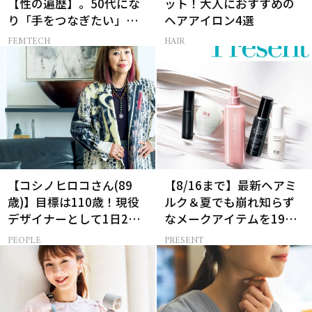
【性の遍歴】。50代にな
ット！大人におすすめの
り「手をつなぎたい」と
ヘアアイロン4選
願う理由とは
FEMTECH
HAIR
【コシノヒロコさん(89
【8/16まで】最新ヘアミ
歳)】目標は110歳！現役
ルク＆夏でも崩れ知らず
デザイナーとして1日2食
なメークアイテムを19名
と筋トレの理由
様にプレゼント！
PEOPLE
PRESENT