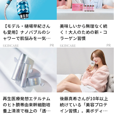
【モデル・樋場早紀さん
美味しいから無理なく続
も愛用】ナノバブルのシ
く！大人のための新・コ
ャワーで肌悩みを一気に
ラーゲン習慣
解決
SKINCARE
SKINCARE
PR
PR
再生医療発想エテルナム
後藤真希さんが10年以上
のヒト臍帯由来幹細胞培
続けている「美容プロテ
養上清液で極上の「透明
イン習慣」。美ボディを