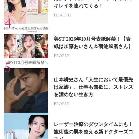
キレイを連れてくる！
HEALTH
美ST 2026年10月号表紙解禁！【表
紙は加藤あいさん＆菊池風磨さん】
PEOPLE
山本耕史さん「人生において最優先
は家族」。仕事も無欲に、ストレス
を溜めない生き方
PEOPLE
レーザー治療のダウンタイムにも！
施術後の肌を整える新ドクターズコ