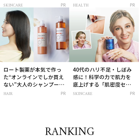
感ハリ肌」へ
支える朝ルーティンと
SKINCARE
HEALTH
PR
PR
は？
ロート製薬が本気で作っ
40代のハリ不足・しぼみ
た“オンラインでしか買え
感に！科学の力で肌力を
ない”大人のシャンプー＆
底上げする「肌密度セラ
トリートメントって？
ム」
HAIR
SKINCARE
PR
PR
RANKING