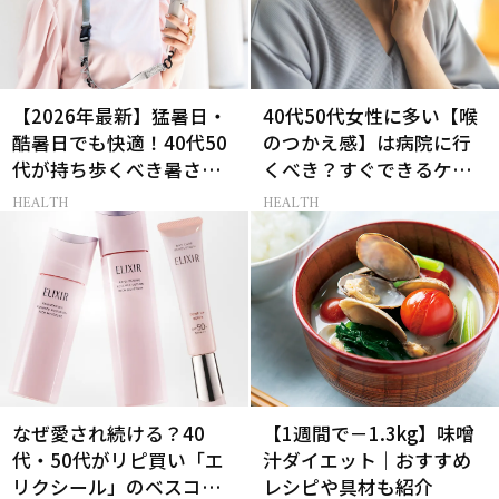
【2026年最新】猛暑日・
40代50代女性に多い【喉
酷暑日でも快適！40代50
のつかえ感】は病院に行
代が持ち歩くべき暑さ対
くべき？すぐできるケア5
策グッズ
選も！
HEALTH
HEALTH
なぜ愛され続ける？40
【1週間で－1.3kg】味噌
代・50代がリピ買い「エ
汁ダイエット｜おすすめ
リクシール」のベスコス
レシピや具材も紹介