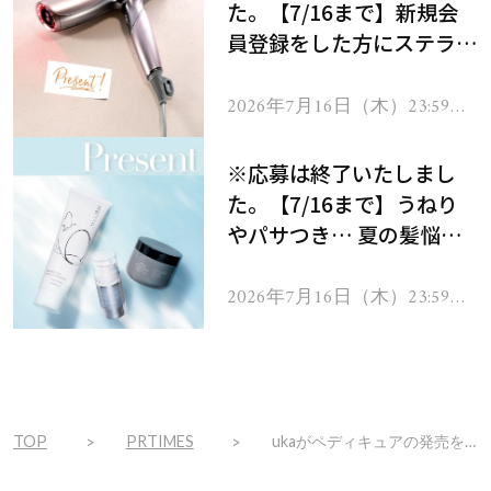
た。【7/16まで】新規会
員登録をした方にステラボ
ーテのシャインリバース
ヘアドライヤー ジュエル
2026年7月16日（木）23:59ま
で
をプレゼント！
※応募は終了いたしまし
た。【7/16まで】うねり
やパサつき… 夏の髪悩み
を解消するヘアケアアイテ
ムを13名様にプレゼン
2026年7月16日（木）23:59ま
で
ト！
TOP
PRTIMES
ukaがペディキュアの発売を記念したキャンペーンを実施。6月7日（日）から購入者へ数量限定でトゥセパレーターをプレゼント！