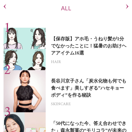
ALL
【保存版】アホ毛・うねり髪が1分
でなかったことに！猛暑のお助けヘ
アアイテム16選
HAIR
長谷川京子さん「炭水化物も何でも
食べます」美しすぎる”ハセキョー
ボディ”を作る秘訣
SKINCARE
「50代になった今、答え合わせでき
た」森永製菓の“モリコラ”が未来の