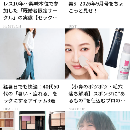
レス10年…興味本位で参
美ST2026年9月号をちょ
加した「既婚者限定サー
こっと見せ！
クル」の実態【セックス
レス AND THE CITY -女た
FEMTECH
美ST
ちの告白-】
猛暑日でも快適！40代50
【小鼻のボツボツ・毛穴
代の「暑い・疲れる」を
落ち解消】スポンジに“あ
ラクにするアイテム3選
るもの”を仕込むプロの超
簡単メイクテク
HEALTH
MAKE UP