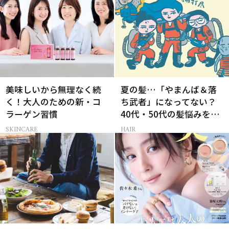
美味しいから無理なく続
夏の髪…「やまんば＆落
く！大人のための新・コ
ち武者」になってない？
ラーゲン習慣
40代・50代の髪悩みをレ
スキューする裏ワザ
SKINCARE
HAIR