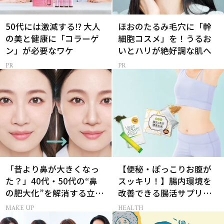
50代には激減する⁉ 大人
ほおのたるみ毛穴に「幹
の美と健康に「コラーゲ
細胞コスメ」を！うるお
ン」が必要なワケ
いとハリが絶好調な肌へ
「昔より鼻が大きくなっ
【便秘・ぽっこりお腹が
た？」40代・50代の“鼻
スッキリ！】腸内環境を
の肥大化”を解消する立体
改善できる腸活サプリっ
小鼻メイク
て？
MAKE UP
HEALTH