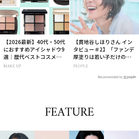
【2026最新】40代・50代
【貫地谷しほりさん イン
におすすめアイシャドウ9
タビュー＃2】「ファンデ
選｜歴代ベストコスメ受
厚塗りは若い子だけの特
賞まとめ
権！」40代の今、たどり
MAKE UP
PEOPLE
着いたこだわりの美容法
Recommended by
FEATURE