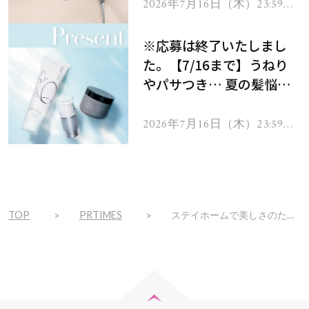
ヘアドライヤー ジュエル
2026年7月16日（木）23:59ま
で
をプレゼント！
※応募は終了いたしまし
た。【7/16まで】うねり
やパサつき… 夏の髪悩み
を解消するヘアケアアイテ
ムを13名様にプレゼン
2026年7月16日（木）23:59ま
で
ト！
TOP
PRTIMES
ステイホームで美しさのための本質的なスキンケアを