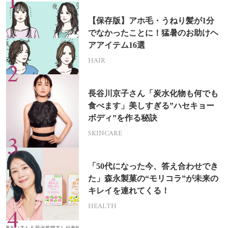
【保存版】アホ毛・うねり髪が1分
でなかったことに！猛暑のお助けヘ
アアイテム16選
HAIR
長谷川京子さん「炭水化物も何でも
食べます」美しすぎる”ハセキョー
ボディ”を作る秘訣
SKINCARE
「50代になった今、答え合わせでき
た」森永製菓の“モリコラ”が未来の
キレイを連れてくる！
HEALTH