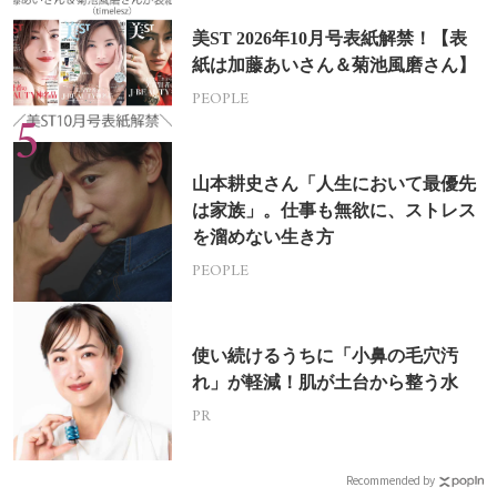
美ST 2026年10月号表紙解禁！【表
紙は加藤あいさん＆菊池風磨さん】
PEOPLE
山本耕史さん「人生において最優先
は家族」。仕事も無欲に、ストレス
を溜めない生き方
PEOPLE
使い続けるうちに「小鼻の毛穴汚
れ」が軽減！肌が土台から整う水
PR
Recommended by