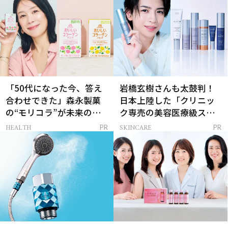
「50代になった今、答え
岩橋玄樹さんも太鼓判！
合わせできた」森永製菓
日本上陸した「クリニッ
の“モリコラ”が未来のキ
ク専売の美容医療級スキ
レイを連れてくる！
ンケア」
HEALTH
SKINCARE
PR
PR