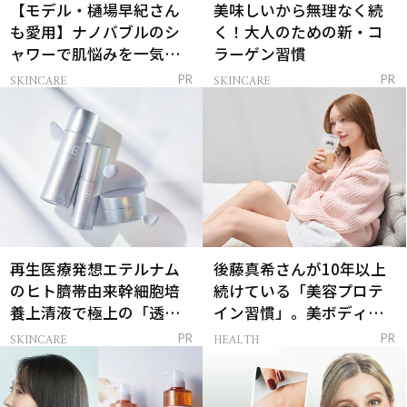
【モデル・樋場早紀さん
美味しいから無理なく続
も愛用】ナノバブルのシ
く！大人のための新・コ
ャワーで肌悩みを一気に
ラーゲン習慣
解決
SKINCARE
SKINCARE
PR
PR
再生医療発想エテルナム
後藤真希さんが10年以上
のヒト臍帯由来幹細胞培
続けている「美容プロテ
養上清液で極上の「透明
イン習慣」。美ボディを
感ハリ肌」へ
支える朝ルーティンと
SKINCARE
HEALTH
PR
PR
は？