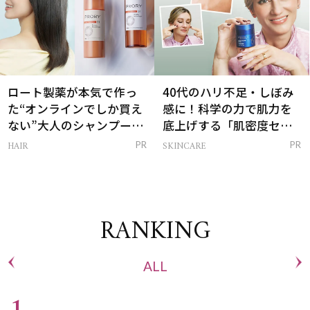
ロート製薬が本気で作っ
40代のハリ不足・しぼみ
た“オンラインでしか買え
感に！科学の力で肌力を
ない”大人のシャンプー＆
底上げする「肌密度セラ
トリートメントって？
ム」
HAIR
SKINCARE
PR
PR
RANKING
ALL