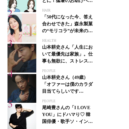
とに！猛暑のお助けヘア
アイテム16選
HAIR
「50代になった今、答え
合わせできた」森永製菓
の“モリコラ”が未来のキ
レイを連れてくる！
HEALTH
山本耕史さん「人生にお
いて最優先は家族」。仕
事も無欲に、ストレスを
溜めない生き方
PEOPLE
山本耕史さん（49歳）
「オファーは僕のカラダ
目当てらしいです
（笑）」全編英語ミュー
PEOPLE
ジカルへの挑戦
尾崎豊さんの「I LOVE
YOU」にドハマり♡ 韓
国俳優・歌手ソ・イング
クさんの音楽がすべての