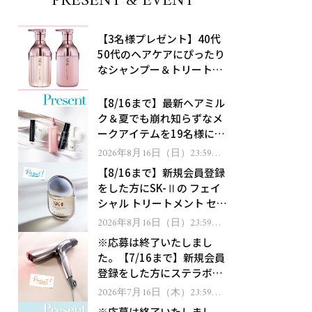
PRESENT & EVENT
【3名様プレゼント】40代
50代のヘアケアにぴったり
なシャンプー＆トリートメ
ントで、うねり悩みに対
処！
【8/16まで】最新ヘアミル
ク＆夏でも崩れ知らずなメ
ークアイテムを19名様にプ
レゼント！
2026年8月16日（日）23:59ま
で
【8/16まで】新規会員登録
をした方にSK-Ⅱの フェイ
シャル トリートメント セラ
ムをプレゼント！
2026年8月16日（日）23:59ま
で
※応募は終了いたしまし
た。【7/16まで】新規会員
登録をした方にステラボー
テのシャインリバース ヘア
2026年7月16日（木）23:59ま
で
ドライヤー ジュエルをプレ
※応募は終了いたしまし