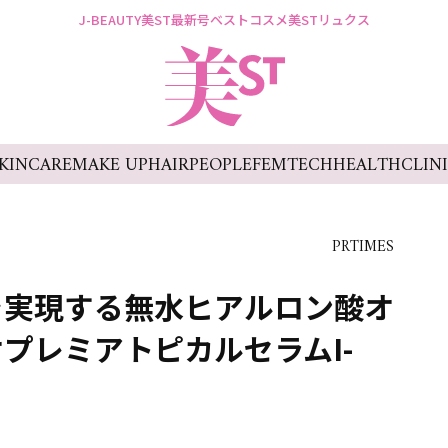
J-BEAUTY
美ST最新号
ベストコスメ
美STリュクス
KINCARE
MAKE UP
HAIR
PEOPLE
FEMTECH
HEALTH
CLIN
PRTIMES
を実現する無水ヒアルロン酸オ
プレミアトピカルセラムI-