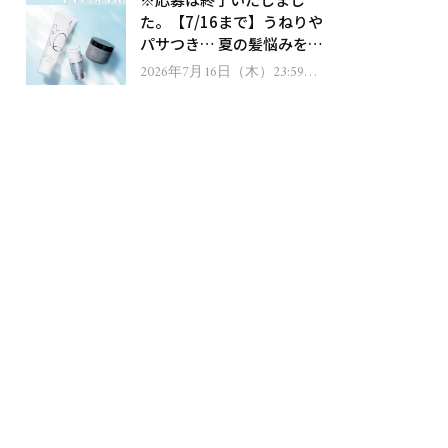
ゼント！
た。【7/16まで】うねりや
パサつき… 夏の髪悩みを解
消するヘアケアアイテムを
2026年7月16日（木）23:59ま
で
13名様にプレゼント！