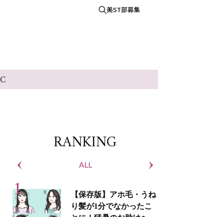
美ST部募集
IC
RANKING
ALL
S
【保存版】アホ毛・うね
り髪が1分でなかったこ