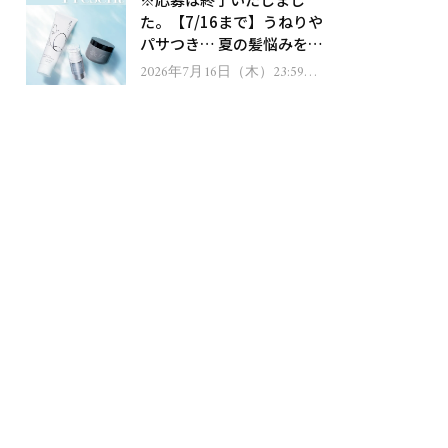
ゼント！
た。【7/16まで】うねりや
パサつき… 夏の髪悩みを解
消するヘアケアアイテムを
2026年7月16日（木）23:59ま
で
13名様にプレゼント！