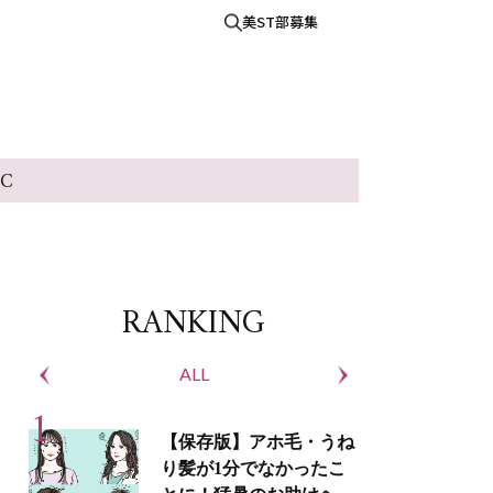
美ST部募集
IC
RANKING
ALL
S
【保存版】アホ毛・うね
り髪が1分でなかったこ