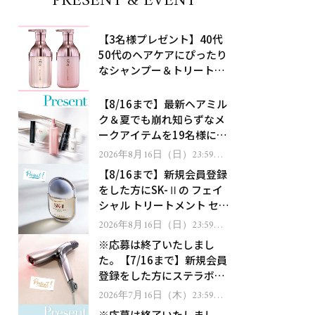
PRESENT & EVENT
【3名様プレゼント】40代
50代のヘアケアにぴったり
なシャンプー＆トリートメ
ントで、うねり悩みに対
処！
【8/16まで】最新ヘアミル
ク＆夏でも崩れ知らずなメ
ークアイテムを19名様にプ
レゼント！
2026年8月16日（日）23:59ま
で
【8/16まで】新規会員登録
をした方にSK-Ⅱの フェイ
シャル トリートメント セラ
ムをプレゼント！
2026年8月16日（日）23:59ま
で
※応募は終了いたしまし
た。【7/16まで】新規会員
登録をした方にステラボー
テのシャインリバース ヘア
2026年7月16日（木）23:59ま
で
ドライヤー ジュエルをプレ
※応募は終了いたしまし