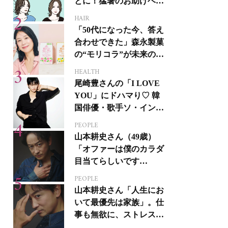
とに！猛暑のお助けヘア
アイテム16選
HAIR
「50代になった今、答え
合わせできた」森永製菓
の“モリコラ”が未来のキ
レイを連れてくる！
HEALTH
尾崎豊さんの「I LOVE
YOU」にドハマり♡ 韓
国俳優・歌手ソ・イング
クさんの音楽がすべての
PEOPLE
人生って？
山本耕史さん（49歳）
「オファーは僕のカラダ
目当てらしいです
（笑）」全編英語ミュー
PEOPLE
ジカルへの挑戦
山本耕史さん「人生にお
いて最優先は家族」。仕
事も無欲に、ストレスを
溜めない生き方