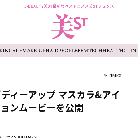
J-BEAUTY
美ST最新号
ベストコスメ
美STリュクス
KINCARE
MAKE UP
HAIR
PEOPLE
FEMTECH
HEALTH
CLIN
PRTIMES
ディーアップ マスカラ&アイ
ションムービーを公開