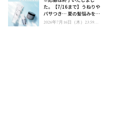
ゼント！
た。【7/16まで】うねりや
パサつき… 夏の髪悩みを解
消するヘアケアアイテムを
2026年7月16日（木）23:59ま
で
13名様にプレゼント！