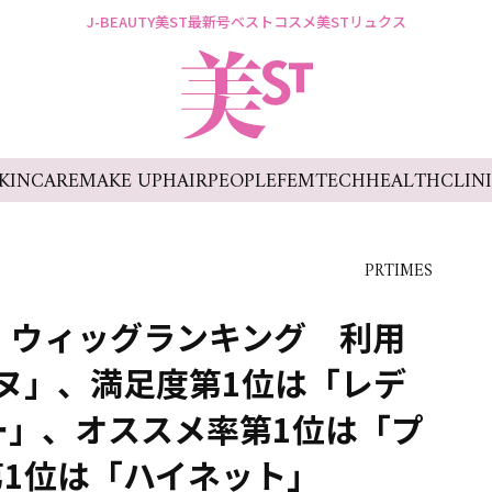
J-BEAUTY
美ST最新号
ベストコスメ
美STリュクス
KINCARE
MAKE UP
HAIR
PEOPLE
FEMTECH
HEALTH
CLIN
PRTIMES
、ウィッグランキング 利用
ヌ」、満足度第1位は「レデ
ー」、オススメ率第1位は「プ
1位は「ハイネット」