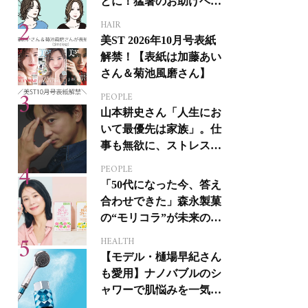
とに！猛暑のお助けヘア
アイテム16選
HAIR
美ST 2026年10月号表紙
解禁！【表紙は加藤あい
さん＆菊池風磨さん】
PEOPLE
山本耕史さん「人生にお
いて最優先は家族」。仕
事も無欲に、ストレスを
溜めない生き方
PEOPLE
「50代になった今、答え
合わせできた」森永製菓
の“モリコラ”が未来のキ
レイを連れてくる！
HEALTH
【モデル・樋場早紀さん
も愛用】ナノバブルのシ
ャワーで肌悩みを一気に
解決