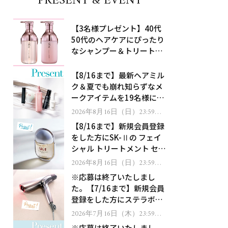
PRESENT & EVENT
【3名様プレゼント】40代
50代のヘアケアにぴったり
なシャンプー＆トリートメ
ントで、うねり悩みに対
処！
【8/16まで】最新ヘアミル
ク＆夏でも崩れ知らずなメ
ークアイテムを19名様にプ
レゼント！
2026年8月16日（日）23:59ま
で
【8/16まで】新規会員登録
をした方にSK-Ⅱの フェイ
シャル トリートメント セラ
ムをプレゼント！
2026年8月16日（日）23:59ま
で
※応募は終了いたしまし
た。【7/16まで】新規会員
登録をした方にステラボー
テのシャインリバース ヘア
2026年7月16日（木）23:59ま
で
ドライヤー ジュエルをプレ
※応募は終了いたしまし