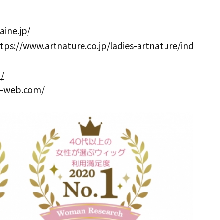
aine.jp/
tps://www.artnature.co.jp/ladies-artnature/ind
p/
t-web.com/