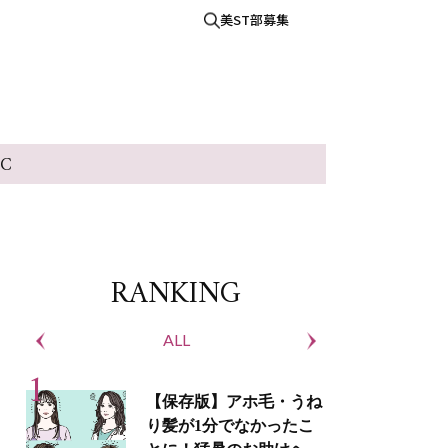
美ST部募集
IC
RANKING
ALL
S
【保存版】アホ毛・うね
り髪が1分でなかったこ