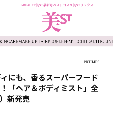
J-BEAUTY
美ST最新号
ベストコスメ
美STリュクス
KINCARE
MAKE UP
HAIR
PEOPLE
FEMTECH
HEALTH
CLIN
PRTIMES
ディにも、香るスーパーフード
う！「ヘア＆ボディミスト」全
木）新発売