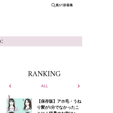
美ST部募集
IC
RANKING
ALL
S
【保存版】アホ毛・うね
り髪が1分でなかったこ