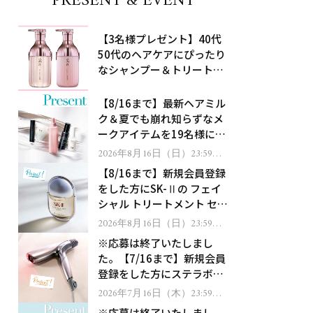
PRESENT & EVENT
【3名様プレゼント】40代
50代のヘアケアにぴったり
なシャンプー＆トリートメ
ントで、うねり悩みに対
処！
【8/16まで】最新ヘアミル
ク＆夏でも崩れ知らずなメ
ークアイテムを19名様にプ
レゼント！
2026年8月16日（日）23:59ま
で
【8/16まで】新規会員登録
をした方にSK-Ⅱの フェイ
シャル トリートメント セラ
ムをプレゼント！
2026年8月16日（日）23:59ま
で
※応募は終了いたしまし
た。【7/16まで】新規会員
登録をした方にステラボー
テのシャインリバース ヘア
2026年7月16日（木）23:59ま
で
ドライヤー ジュエルをプレ
※応募は終了いたしまし