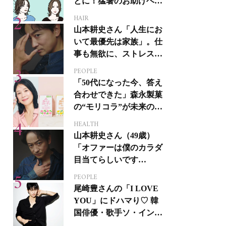
とに！猛暑のお助けヘア
アイテム16選
HAIR
山本耕史さん「人生にお
いて最優先は家族」。仕
事も無欲に、ストレスを
溜めない生き方
PEOPLE
「50代になった今、答え
合わせできた」森永製菓
の“モリコラ”が未来のキ
レイを連れてくる！
HEALTH
山本耕史さん（49歳）
「オファーは僕のカラダ
目当てらしいです
（笑）」全編英語ミュー
PEOPLE
ジカルへの挑戦
尾崎豊さんの「I LOVE
YOU」にドハマり♡ 韓
国俳優・歌手ソ・イング
クさんの音楽がすべての