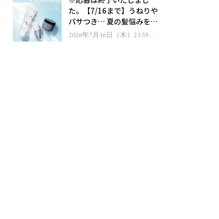
ゼント！
た。【7/16まで】うねりや
パサつき… 夏の髪悩みを解
消するヘアケアアイテムを
2026年7月16日（木）23:59ま
で
13名様にプレゼント！